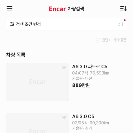
차량검색
확
검색 조건 변경
2
대
장
진단++ 우수등급
메
차량 목록
뉴
A6
3.0 콰트로
C5
04/07식
70,593
km
가솔린
대전
열
889
만원
기
A6
3.0
C5
03/05식
90,300
km
가솔린
경기