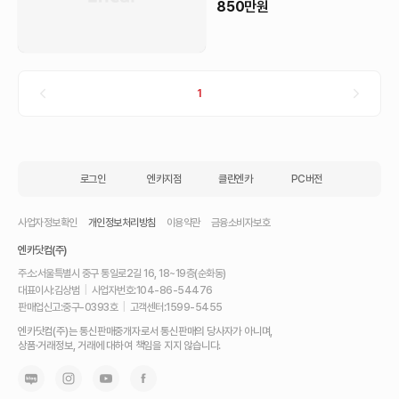
850
만원
1
로그인
엔카지점
클린엔카
PC버전
사업자정보확인
개인정보처리방침
이용약관
금융소비자보호
엔카닷컴(주)
주소:
서울특별시 중구 통일로2길 16, 18~19층(순화동)
대표이사:
김상범
|
사업자번호:
104-86-54476
판매업신고:
중구-0393호
|
고객센터:
1599-5455
내
엔카닷컴(주)는 통신판매중개자로서 통신판매의 당사자가 아니며,
차
상품·거래정보, 거래에 대하여 책임을 지지 않습니다.
를
최
고
가