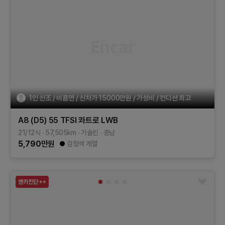
1인 신조 / 비흠연 / 신차가 15000만원 / 가성비 / 컨디션 최고
A8 (D5)
55 TFSI 콰트로 LWB
21/12식
57,505
km
가솔린
충남
5,790
만원
검정색 계열