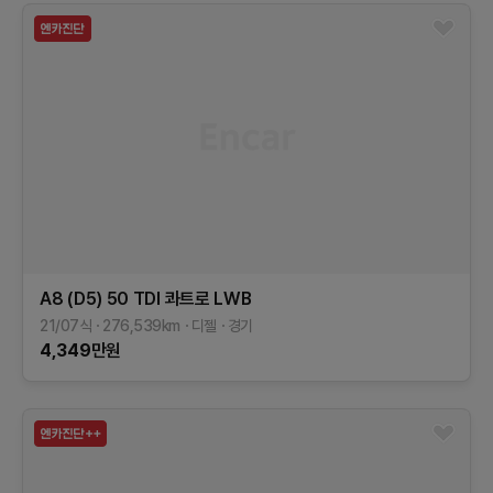
A8 (D5)
50 TDI 콰트로 LWB
21/07식
276,539
km
디젤
경기
4,349
만원