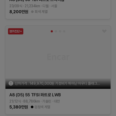
23/09식
21,234
km
디젤
서울
8,200
만원
회색 계열
신차가격 : 149,970,000원 가성비가 뛰어난 아우디 플래그십세단
A8 (D5)
55 TFSI 콰트로 LWB
21/12식
88,786
km
가솔린
대전
5,380
만원
검정색 계열