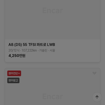
A8 (D5)
55 TFSI 콰트로 LWB
20/12식
107,222
km
가솔린
서울
4,250
만원