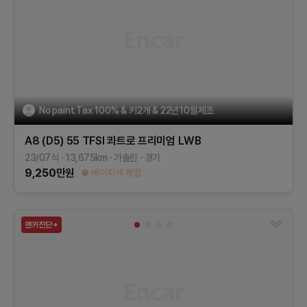
No paint.Tax 100% & 키2개 & 22년10월제조
A8 (D5)
55 TFSI 콰트로 프리미엄 LWB
23/07식
13,675
km
가솔린
경기
9,250
만원
베이지색 계열