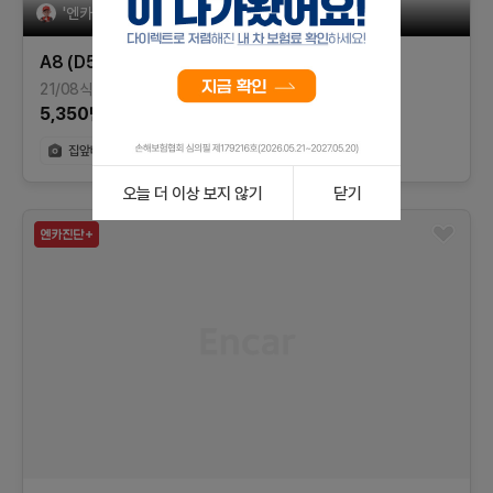
'엔카믿고'는 엔카가 '상담, 계약, 환불'을 제공합니다
A8 (D5)
55 TFSI 콰트로 LWB
21/08식
86,855
km
가솔린
경기
5,350
만원
오늘 더 이상 보지 않기
닫기