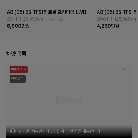
A8 (D5)
55 TFSI 콰트로 프리미엄 LWB
A8 (D5)
55 TFSI
22/11식
26,096
km
가솔린
경기
20/01식
125,986
km
6,800
만원
4,250
만원
차량 목록
'엔카믿고'는 엔카가 '상담, 계약, 환불'을 제공합니다