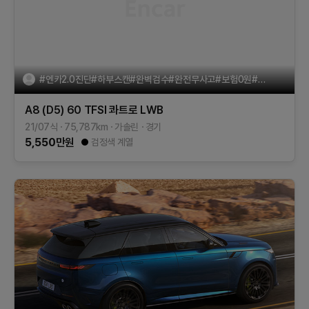
#엔카2.0진단#하부스캔#완벽검수#완전무사고#보험0원#무도색#특A
A8 (D5)
60 TFSI 콰트로 LWB
21/07식
75,787
km
가솔린
경기
5,550
만원
검정색 계열