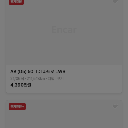
A8 (D5)
50 TDI 콰트로 LWB
21/06식
211,518
km
디젤
경기
4,390
만원