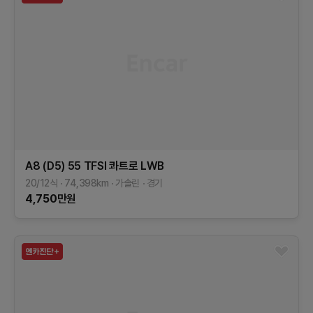
A8 (D5)
55 TFSI 콰트로 LWB
20/12식
74,398
km
가솔린
경기
4,750
만원