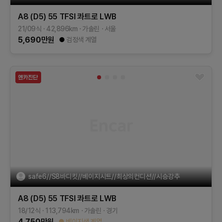
A8 (D5)
55 TFSI 콰트로 LWB
21/09식
42,896
km
가솔린
서울
5,690
만원
검정색 계열
safe6//S8바디킷//베이지시트//최상의컨디션//시승강추
A8 (D5)
55 TFSI 콰트로 LWB
18/12식
113,794
km
가솔린
경기
4,750
만원
베이지색 계열