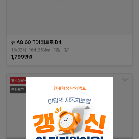
뉴 A8
60 TDI 콰트로
D4
15/02식
164,818
km
디젤
경기
1,799
만원