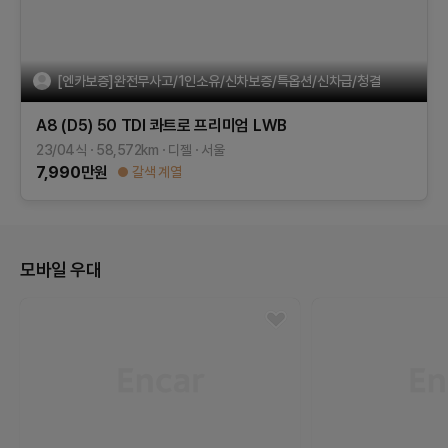
[엔카보증]완전무사고/1인소유/신차보증/특옵션/신차급/청결
A8 (D5)
50 TDI 콰트로 프리미엄 LWB
23/04식
58,572
km
디젤
서울
7,990
만원
갈색 계열
모바일 우대