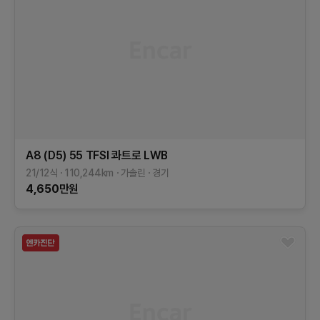
A8 (D5)
55 TFSI 콰트로 LWB
21/12식
110,244
km
가솔린
경기
4,650
만원