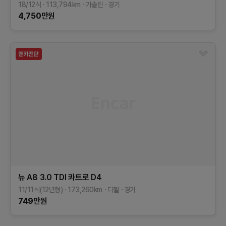
18/12식
113,794
km
가솔린
경기
4,750
만원
뉴 A8
3.0 TDI 콰트로
D4
11/11식(12년형)
173,260
km
디젤
경기
749
만원