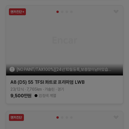
[NO PAINT/TAX100%][24년10월등록,보증많이남아있습니다][KEY3]
A8 (D5)
55 TFSI 콰트로 프리미엄 LWB
23/12식
7,765
km
가솔린
경기
9,500
만원
검정색 계열