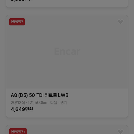
A8 (D5)
50 TDI 콰트로 LWB
20/12식
121,500
km
디젤
경기
4,649
만원