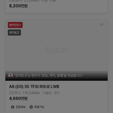
23/09식
21,234
km
디젤
서울
8,200
만원
'엔카믿고'는 엔카가 '상담, 계약, 환불'을 제공합니다
A8 (D5)
55 TFSI 콰트로 LWB
21/12식
110,244
km
가솔린
경기
4,650
만원