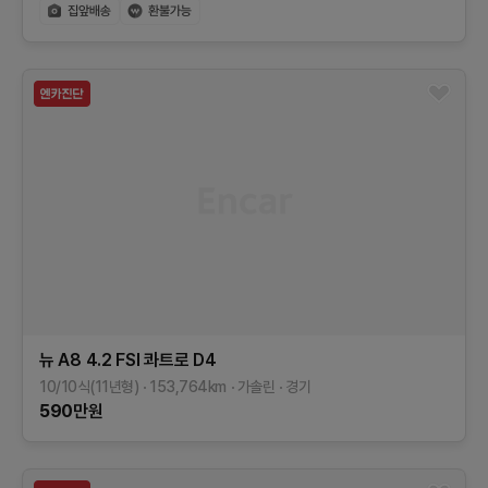
뉴 A8
4.2 FSI 콰트로
D4
10/10식(11년형)
153,764
km
가솔린
경기
590
만원