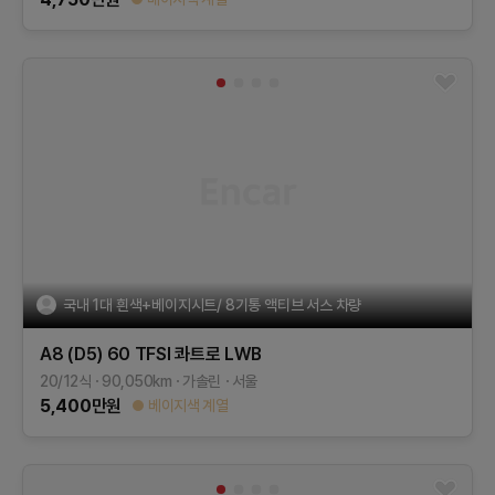
국내 1대 흰색+베이지시트/ 8기통 액티브 서스 차량
A8 (D5)
60 TFSI 콰트로 LWB
20/12식
90,050
km
가솔린
서울
5,400
만원
베이지색 계열