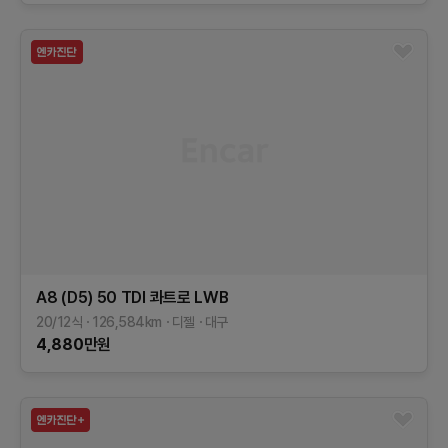
A8 (D5)
50 TDI 콰트로 LWB
20/12식
126,584
km
디젤
대구
4,880
만원