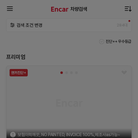
차량검색
확
검색 조건 변경
284
대
장
진단++ 우수등급
메
프리미엄
뉴
열
기
보험이력깨끗, NO PAINTED, INVOICE 100%,제조사as가능~