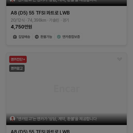
A8 (D5)
55 TFSI 콰트로 LWB
20/12식
74,398
km
가솔린
경기
4,750
만원
'엔카믿고'는 엔카가 '상담, 계약, 환불'을 제공합니다
A8 (D5)
55 TFSI 콰트로 LWB