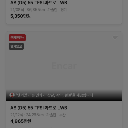
A8 (D5)
55 TFSI 콰트로 LWB
21/08식
86,855
km
가솔린
경기
5,350
만원
'엔카믿고'는 엔카가 '상담, 계약, 환불'을 제공합니다
A8 (D5)
55 TFSI 콰트로 LWB
21/12식
74,265
km
가솔린
부산
4,965
만원