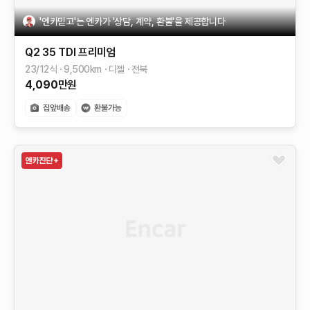
'엔카믿고'는 엔카가 '상담, 계약, 환불'을 제공합니다
Q2
35 TDI 프리미엄
23/12식
9,500
km
디젤
전북
4,090
만원