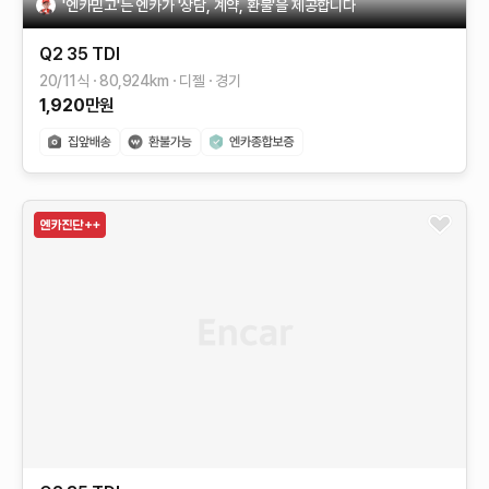
'엔카믿고'는 엔카가 '상담, 계약, 환불'을 제공합니다
Q2
35 TDI
20/11식
80,924
km
디젤
경기
1,920
만원