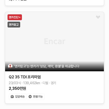
'엔카믿고'는 엔카가 '상담, 계약, 환불'을 제공합니다
Q2
35 TDI 프리미엄
23/03식
139,462
km
디젤
경기
2,350
만원