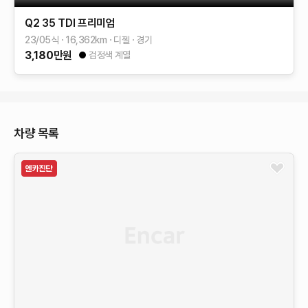
Q2
35 TDI 프리미엄
23/05식
16,362
km
디젤
경기
3,180
만원
검정색 계열
차량 목록