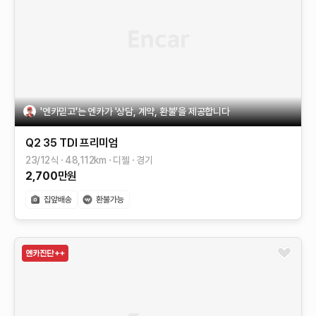
'엔카믿고'는 엔카가 '상담, 계약, 환불'을 제공합니다
Q2
35 TDI 프리미엄
23/12식
48,112
km
디젤
경기
2,700
만원