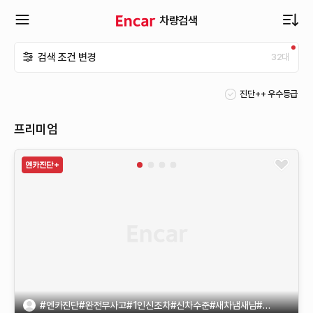
차량검색
확
검색 조건 변경
32
대
장
진단++ 우수등급
메
프리미엄
뉴
열
기
#엔카진단#완전무사고#1인신조차#신차수준#새차냄새남#키2개#