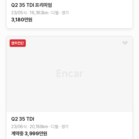
Q2
35 TDI 프리미엄
23/05식
16,362
km
디젤
경기
3,180
만원
Q2
35 TDI
23/06식
20,188
km
디젤
경기
계약중
3,999
만원