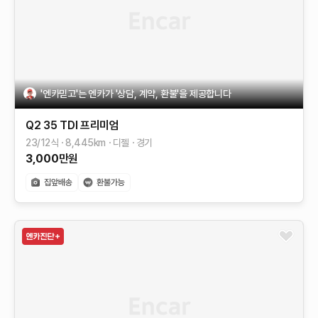
'엔카믿고'는 엔카가 '상담, 계약, 환불'을 제공합니다
Q2
35 TDI 프리미엄
23/12식
8,445
km
디젤
경기
3,000
만원