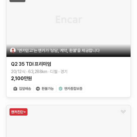
'엔카믿고'는 엔카가 '상담, 계약, 환불'을 제공합니다
Q2
35 TDI 프리미엄
20/12식
63,288
km
디젤
경기
2,100
만원