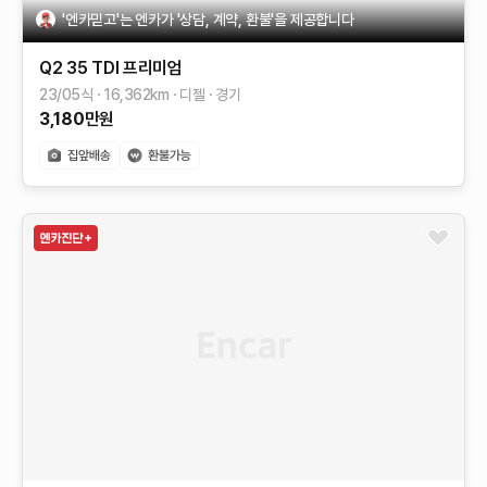
'엔카믿고'는 엔카가 '상담, 계약, 환불'을 제공합니다
Q2
35 TDI 프리미엄
23/05식
16,362
km
디젤
경기
3,180
만원