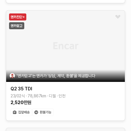
'엔카믿고'는 엔카가 '상담, 계약, 환불'을 제공합니다
Q2
35 TDI
23/02식
78,867
km
디젤
인천
2,520
만원