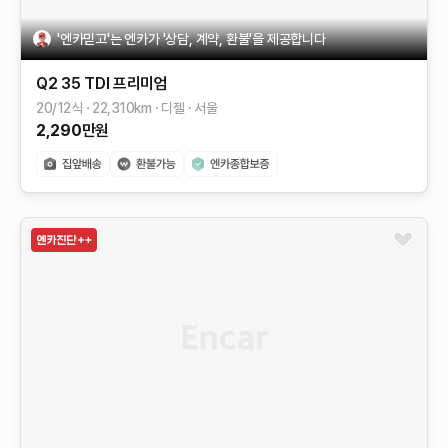
'엔카믿고'는 엔카가 '상담, 계약, 환불'을 제공합니다
Q2
35 TDI 프리미엄
20/12식
22,310
km
디젤
서울
2,290
만원