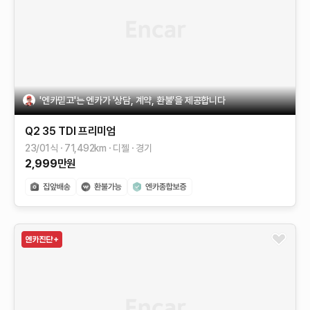
'엔카믿고'는 엔카가 '상담, 계약, 환불'을 제공합니다
Q2
35 TDI 프리미엄
23/01식
71,492
km
디젤
경기
2,999
만원