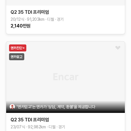
Q2
35 TDI 프리미엄
20/12식
91,203
km
디젤
경기
2,140
만원
'엔카믿고'는 엔카가 '상담, 계약, 환불'을 제공합니다
Q2
35 TDI 프리미엄
23/07식
92,982
km
디젤
경기