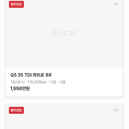
Q5
35 TDI 콰트로
8R
16/06식
116,658
km
디젤
서울
1,550
만원