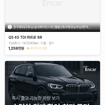
완무&SQ5튜닝/실내화이트시트/풀옵션&주행성능최상/병적관리!!!
Q5
45 TDI 콰트로
8R
15/08식
147,645
km
디젤
경기
1,259
만원
베이지색 계열