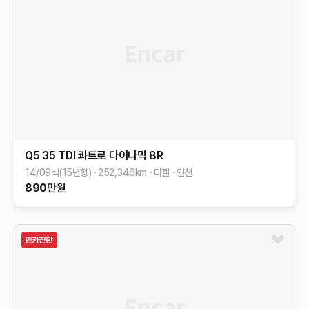
Q5
35 TDI 콰트로 다이나믹
8R
14/09식(15년형)
252,346
km
디젤
인천
890
만원