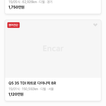
15/05식
62,926
km
디젤
경기
1,750
만원
Q5
35 TDI 콰트로 다이나믹
8R
15/01식
150,592
km
디젤
서울
1,120
만원