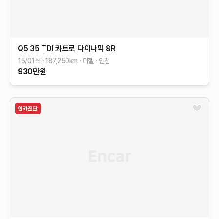
Q5
35 TDI 콰트로 다이나믹
8R
15/01식
187,250
km
디젤
인천
930
만원