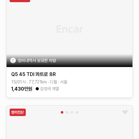
정비내역서 보유한 차량
Q5
45 TDI 콰트로
8R
15/01식
77,721
km
디젤
서울
1,430
만원
검정색 계열