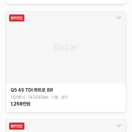
Q5
45 TDI 콰트로
8R
15/08식
147,645
km
디젤
경기
1,259
만원