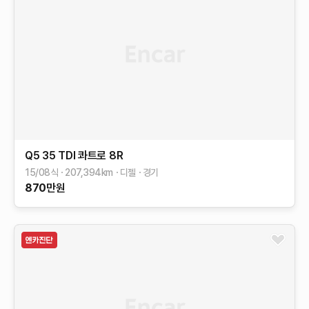
Q5
35 TDI 콰트로
8R
15/08식
207,394
km
디젤
경기
870
만원