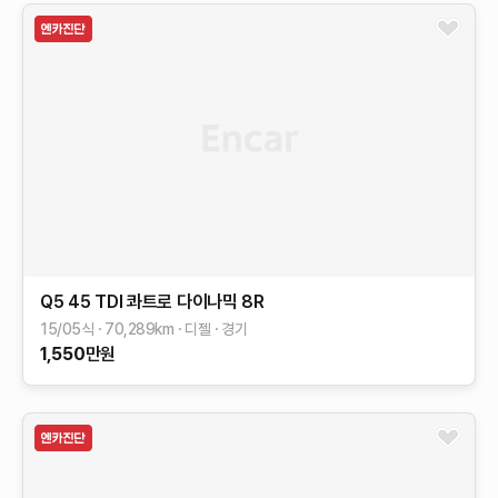
Q5
45 TDI 콰트로 다이나믹
8R
15/05식
70,289
km
디젤
경기
1,550
만원