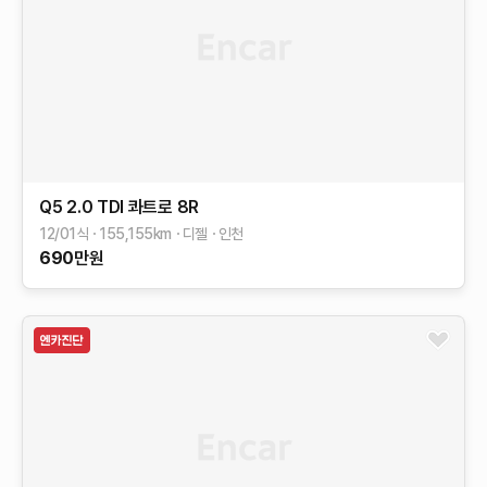
Q5
2.0 TDI 콰트로
8R
12/01식
155,155
km
디젤
인천
690
만원