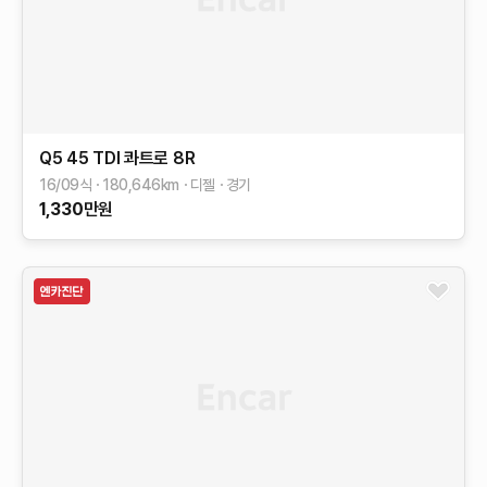
Q5
45 TDI 콰트로
8R
16/09식
180,646
km
디젤
경기
1,330
만원