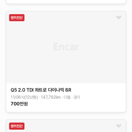
Q5
2.0 TDI 콰트로 다이나믹
8R
11/08식(12년형)
147,782
km
디젤
경기
700
만원