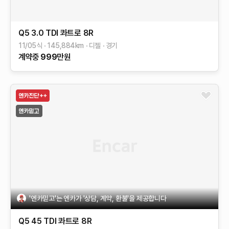
Q5
3.0 TDI 콰트로
8R
11/05식
145,884
km
디젤
경기
계약중
999
만원
'엔카믿고'는 엔카가 '상담, 계약, 환불'을 제공합니다
Q5
45 TDI 콰트로
8R