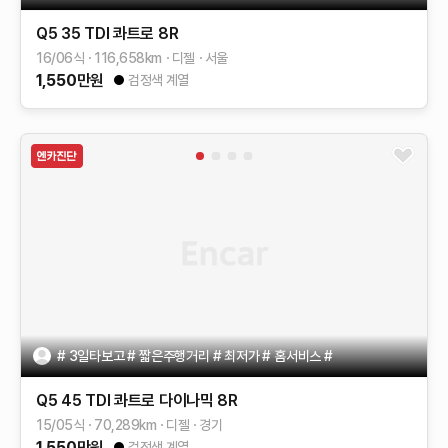
Q5
35 TDI 콰트로
8R
16/06식
116,658
km
디젤
서울
1,550
만원
검정색 계열
# 3일타보고 # 짧은주행거리 # 최저가 # 홈서비스 #
Q5
45 TDI 콰트로 다이나믹
8R
15/05식
70,289
km
디젤
경기
1,550
만원
검정색 계열