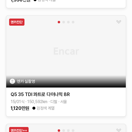
엔카 실촬영
Q5
35 TDI 콰트로 다이나믹
8R
15/01식
150,592
km
디젤
서울
1,120
만원
검정색 계열