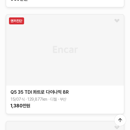
Q5
35 TDI 콰트로 다이나믹
8R
15/07식
129,877
km
디젤
부산
1,380
만원