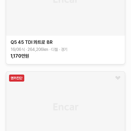
Q5
45 TDI 콰트로
8R
16/06식
264,206
km
디젤
경기
1,170
만원