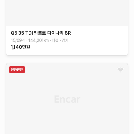
Q5
35 TDI 콰트로 다이나믹
8R
15/09식
144,201
km
디젤
경기
1,140
만원