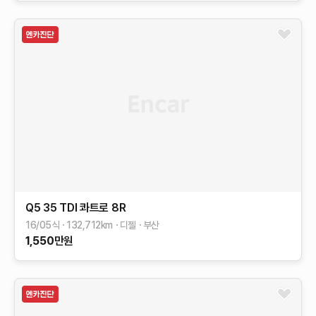
Q5
35 TDI 콰트로
8R
16/05식
132,712
km
디젤
부산
1,550
만원