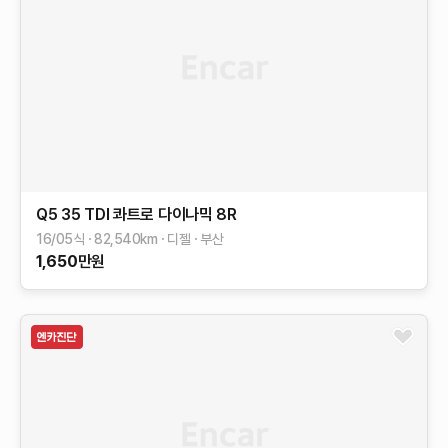
Q5
35 TDI 콰트로 다이나믹
8R
16/05식
82,540
km
디젤
부산
1,650
만원