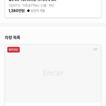
15/07식
129,877
km
디젤
부산
1,380
만원
검정색 계열
차량 목록