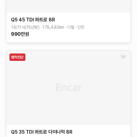
Q5
45 TDI 콰트로
8R
14/11식(15년형)
178,440
km
디젤
인천
990
만원
Q5
35 TDI 콰트로 다이나믹
8R