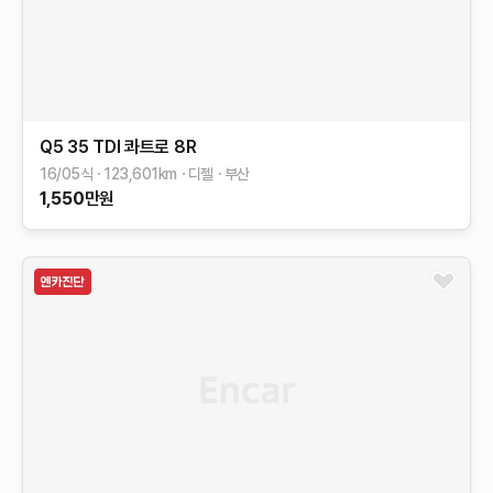
Q5
35 TDI 콰트로
8R
16/05식
123,601
km
디젤
부산
1,550
만원