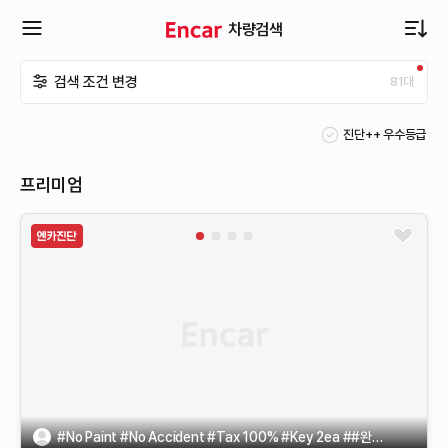
차량검색
확
검색 조건 변경
81
대
장
진단++ 우수등급
메
프리미엄
뉴
열
기
#No Paint #No Accident #Tax 100% #Key 2ea ##완전 무사고