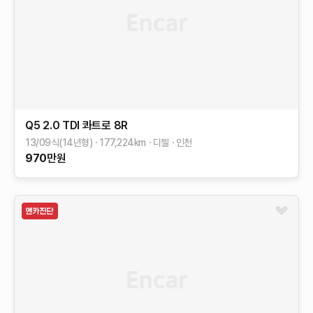
Q5
2.0 TDI 콰트로
8R
13/09식(14년형)
177,224
km
디젤
인천
970
만원