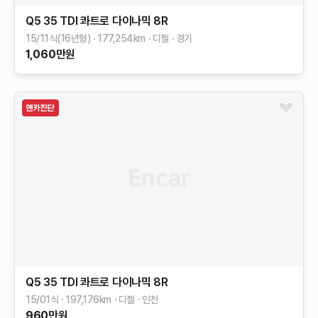
Q5
35 TDI 콰트로 다이나믹
8R
15/11식(16년형)
177,254
km
디젤
경기
1,060
만원
Q5
35 TDI 콰트로 다이나믹
8R
15/01식
197,176
km
디젤
인천
960
만원