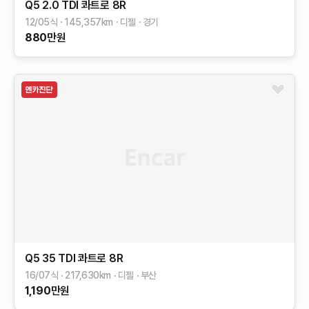
Q5
2.0 TDI 콰트로
8R
12/05식
145,357
km
디젤
경기
880
만원
Q5
35 TDI 콰트로
8R
16/07식
217,630
km
디젤
부산
1,190
만원