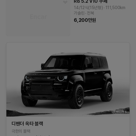
R8
5.2 V10 쿠페
14/12식(15년형)
111,500
km
가솔린
전북
6,200
만원
sponsored
디펜더 옥타 블랙
극한의 블랙