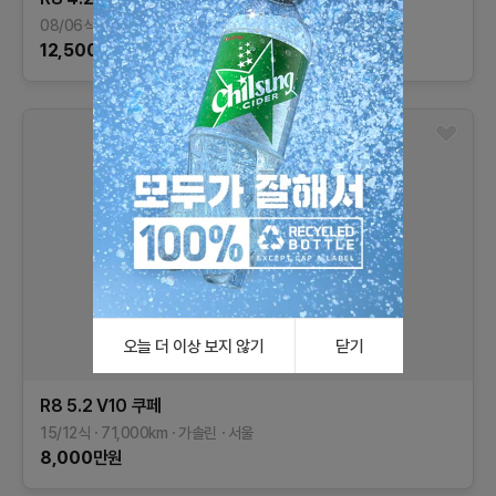
08/06식
90,000
km
가솔린
서울
12,500
만원
오늘 더 이상 보지 않기
닫기
R8
5.2 V10 쿠페
15/12식
71,000
km
가솔린
서울
8,000
만원