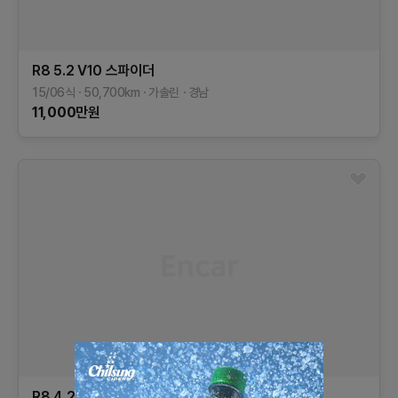
R8
5.2 V10 스파이더
15/06식
50,700
km
가솔린
경남
11,000
만원
R8
4.2 V8 쿠페