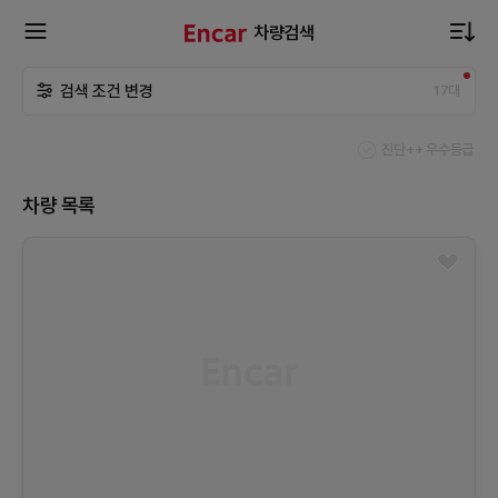
차량검색
확
검색 조건 변경
17
대
장
진단++ 우수등급
메
차량 목록
뉴
열
기