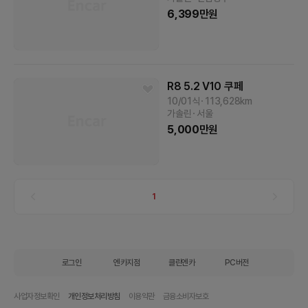
6,399
만원
R8
5.2 V10 쿠페
10/01식
113,628
km
가솔린
서울
5,000
만원
1
로그인
엔카지점
클린엔카
PC버전
사업자정보확인
개인정보처리방침
이용약관
금융소비자보호