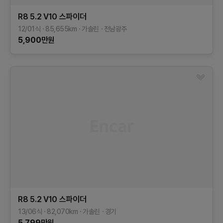
R8
5.2 V10 스파이더
12/01식
85,655
km
가솔린
전남광주
5,900
만원
R8
5.2 V10 스파이더
13/06식
82,070
km
가솔린
경기
5,799
만원