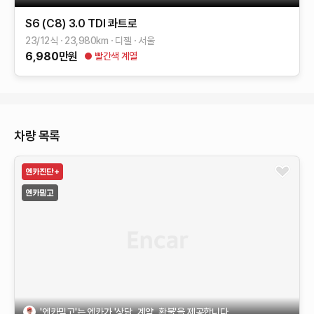
S6 (C8)
3.0 TDI 콰트로
23/12식
23,980
km
디젤
서울
6,980
만원
빨간색 계열
차량 목록
'엔카믿고'는 엔카가 '상담, 계약, 환불'을 제공합니다