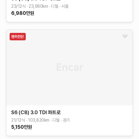
23/12식
23,980
km
디젤
서울
6,980
만원
S6 (C8)
3.0 TDI 콰트로
21/12식
103,820
km
디젤
경기
5,150
만원