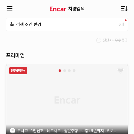
차량검색
확
검색 조건 변경
5
대
장
진단++ 우수등급
메
프리미엄
뉴
열
기
무사고~ 1인신조~ 레드시트~ 짧은주행~ 보증29년까지~ 키2개~