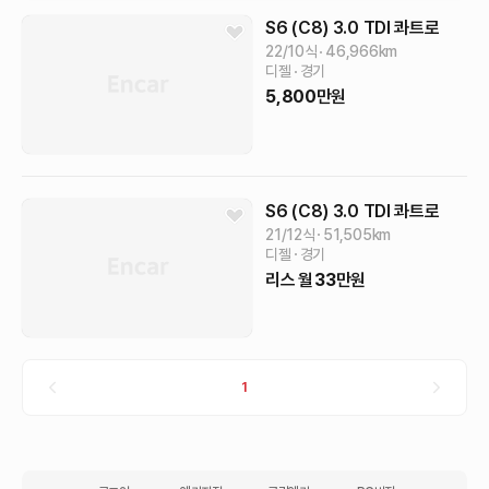
S6 (C8)
3.0 TDI 콰트로
22/10식
46,966
km
디젤
경기
5,800
만원
S6 (C8)
3.0 TDI 콰트로
21/12식
51,505
km
디젤
경기
리스
월
33
만원
1