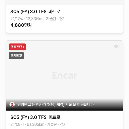
SQ5 (FY)
3.0 TFSI 콰트로
21/12식
12,335
km
가솔린
경기
4,880
만원
'엔카믿고'는 엔카가 '상담, 계약, 환불'을 제공합니다
SQ5 (FY)
3.0 TFSI 콰트로
21/08식
61,363
km
가솔린
경기