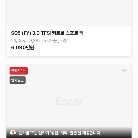
SQ5 (FY)
3.0 TFSI 콰트로 스포트백
23/05식
9,392
km
가솔린
경기
6,090
만원
'엔카믿고'는 엔카가 '상담, 계약, 환불'을 제공합니다