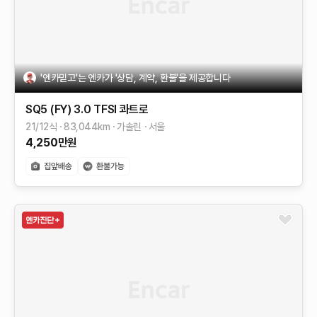
'엔카믿고'는 엔카가 '상담, 계약, 환불'을 제공합니다
SQ5 (FY)
3.0 TFSI 콰트로
21/12식
83,044
km
가솔린
서울
4,250
만원