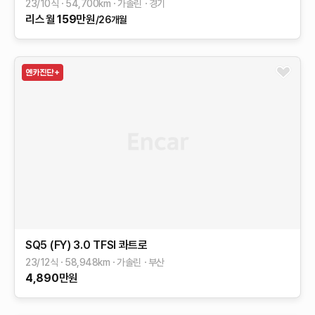
23/10식
54,700
km
가솔린
경기
리스
월
159
만원
/26개월
SQ5 (FY)
3.0 TFSI 콰트로
23/12식
58,948
km
가솔린
부산
4,890
만원