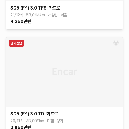
SQ5 (FY)
3.0 TFSI 콰트로
21/12식
83,044
km
가솔린
서울
4,250
만원
SQ5 (FY)
3.0 TDI 콰트로
20/11식
47,009
km
디젤
경기
3,850
만원