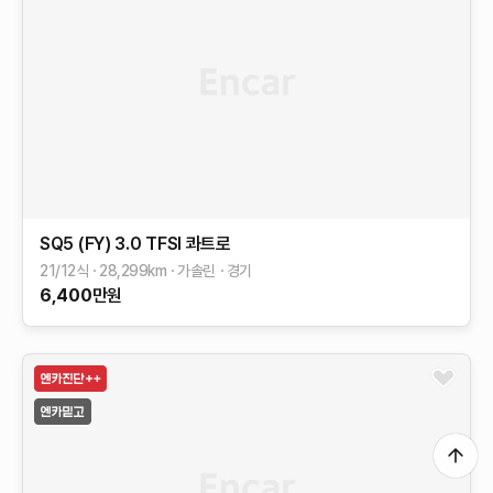
SQ5 (FY)
3.0 TFSI 콰트로
21/12식
28,299
km
가솔린
경기
6,400
만원