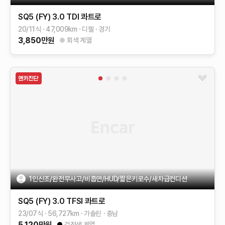
SQ5 (FY)
3.0 TDI 콰트로
20/11식
47,009
km
디젤
경기
3,850
만원
회색 계열
1인신조/완전무사고/비흡연/HUD/짧은키로수/새차급컨디션
SQ5 (FY)
3.0 TFSI 콰트로
23/07식
56,727
km
가솔린
충남
5,120
만원
검정색 계열