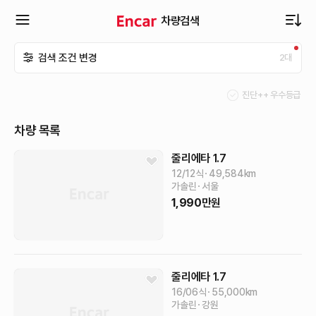
차량검색
확
검색 조건 변경
2
대
장
진단++ 우수등급
메
차량 목록
뉴
줄리에타
1.7
12/12식
49,584
km
가솔린
서울
열
1,990
만원
기
줄리에타
1.7
16/06식
55,000
km
가솔린
강원