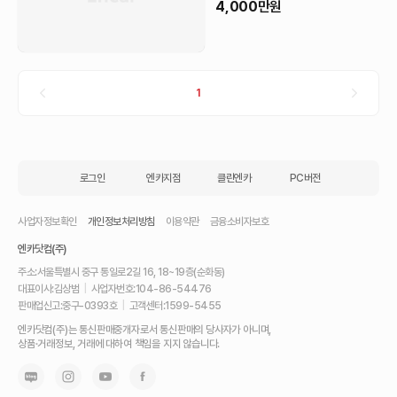
4,000
만원
1
로그인
엔카지점
클린엔카
PC버전
사업자정보확인
개인정보처리방침
이용약관
금융소비자보호
엔카닷컴(주)
주소:
서울특별시 중구 통일로2길 16, 18~19층(순화동)
대표이사:
김상범
|
사업자번호:
104-86-54476
판매업신고:
중구-0393호
|
고객센터:
1599-5455
내
엔카닷컴(주)는 통신판매중개자로서 통신판매의 당사자가 아니며,
차
상품·거래정보, 거래에 대하여 책임을 지지 않습니다.
를
최
고
가