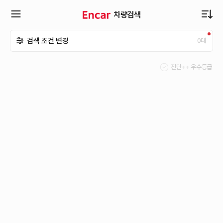
차량검색
확
검색 조건 변경
0
대
장
진단++ 우수등급
메
뉴
열
기