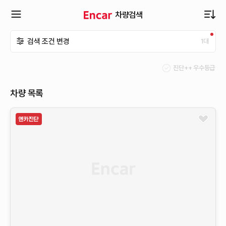
차량검색
확
검색 조건 변경
1
대
장
진단++ 우수등급
메
차량 목록
뉴
열
기