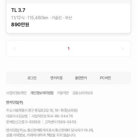
TL
3.7
11/12식
115,480
km
가솔린
부산
890
만원
1
로그인
엔카지점
클린엔카
PC버전
사업자정보확인
개인정보처리방침
이용약관
금융소비자보호
엔카닷컴(주)
주소:
서울특별시 중구 통일로2길 16, 18~19층(순화동)
대표이사:
김상범
|
사업자번호:
104-86-54476
판매업신고:
중구-0393호
|
고객센터:
1599-5455
내
엔카닷컴(주)는 통신판매중개자로서 통신판매의 당사자가 아니며,
차
상품·거래정보, 거래에 대하여 책임을 지지 않습니다.
를