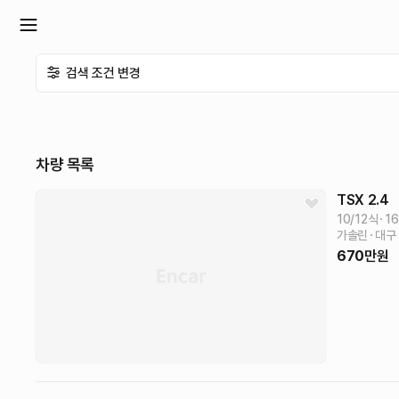
확
검색 조건 변경
장
메
차량 목록
뉴
TSX
2.4
10/12식
16
가솔린
대구
열
670
만원
기