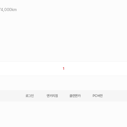
74,000
km
1
로그인
엔카지점
클린엔카
PC버전