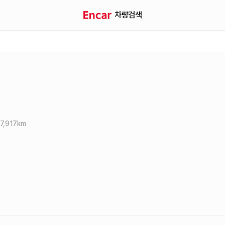
차량검색
7,917
km