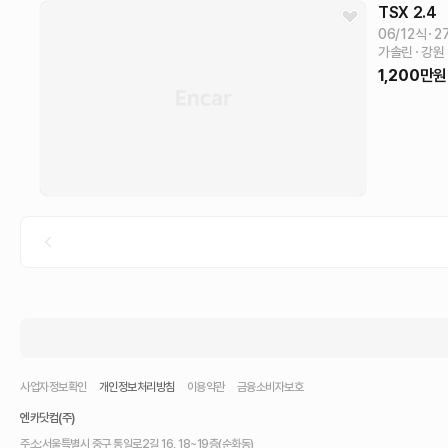
TSX
2.4
06/12식
2
가솔린
강원
1,200
만원
사업자정보확인
개인정보처리방침
이용약관
금융소비자보호
엔카닷컴(주)
주소:
서울특별시 중구 통일로2길 16, 18~19층(순화동)