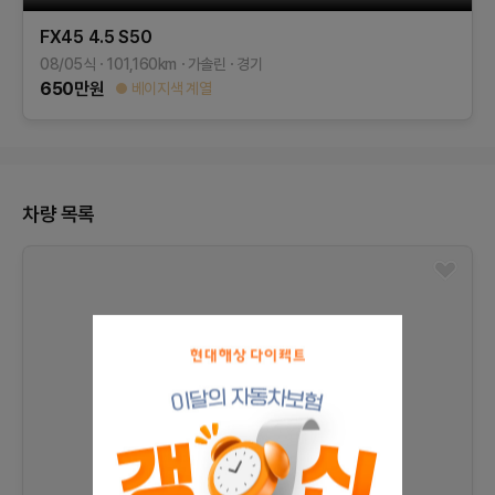
FX45
4.5
S50
08/05식
101,160
km
가솔린
경기
650
만원
베이지색 계열
차량 목록