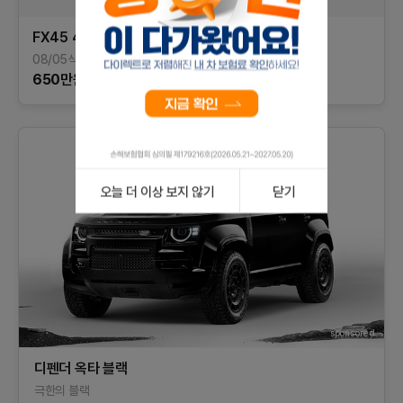
FX45
4.5
S50
08/05식
101,160
km
가솔린
경기
650
만원
오늘 더 이상 보지 않기
닫기
sponsored
디펜더 옥타 블랙
극한의 블랙