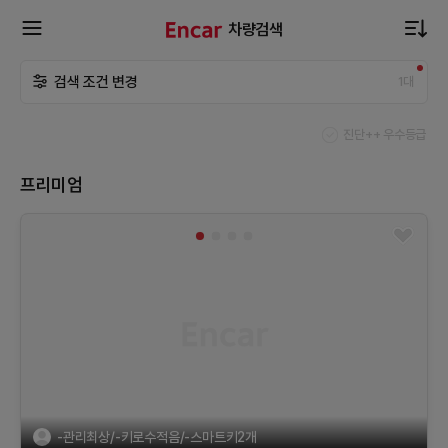
차량검색
확
검색 조건 변경
1
대
장
진단++ 우수등급
메
프리미엄
뉴
열
기
-관리최상/-키로수적음/-스마트키2개