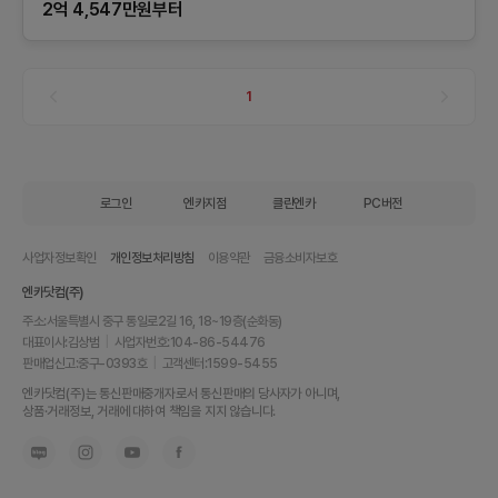
2억 4,547만원부터
1
로그인
엔카지점
클린엔카
PC버전
사업자정보확인
개인정보처리방침
이용약관
금융소비자보호
엔카닷컴(주)
주소:
서울특별시 중구 통일로2길 16, 18~19층(순화동)
대표이사:
김상범
|
사업자번호:
104-86-54476
판매업신고:
중구-0393호
|
고객센터:
1599-5455
내
엔카닷컴(주)는 통신판매중개자로서 통신판매의 당사자가 아니며,
차
상품·거래정보, 거래에 대하여 책임을 지지 않습니다.
를
최
고
가
에