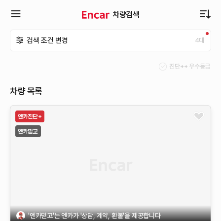
차량검색
확
검색 조건 변경
4
대
장
진단++ 우수등급
메
차량 목록
뉴
열
기
'엔카믿고'는 엔카가 '상담, 계약, 환불'을 제공합니다