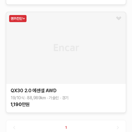
QX30
2.0 에센셜 AWD
19/10식
88,989
km
가솔린
경기
1,190
만원
1