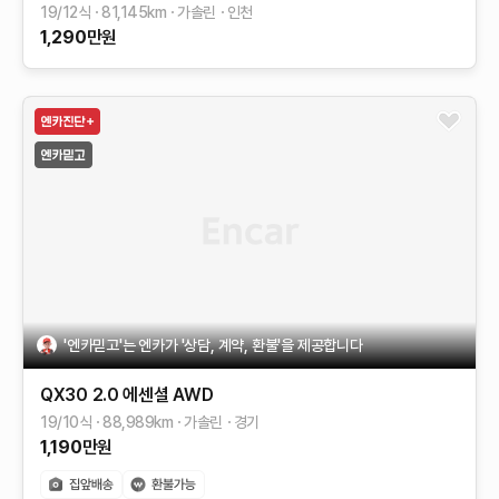
19/12식
81,145
km
가솔린
인천
1,290
만원
'엔카믿고'는 엔카가 '상담, 계약, 환불'을 제공합니다
QX30
2.0 에센셜 AWD
19/10식
88,989
km
가솔린
경기
1,190
만원