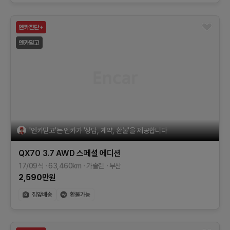
'엔카믿고'는 엔카가 '상담, 계약, 환불'을 제공합니다
QX70
3.7 AWD 스페셜 에디션
17/09식
63,460
km
가솔린
부산
2,590
만원