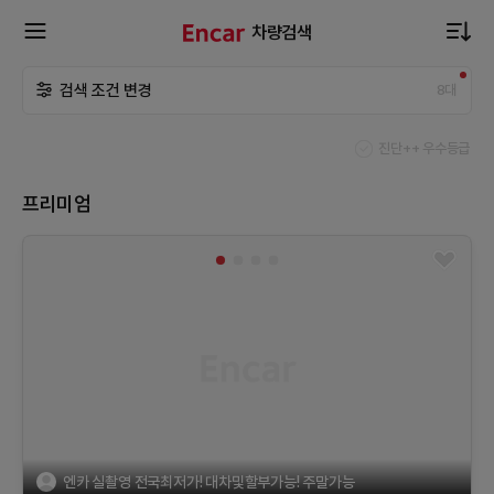
차량검색
확
검색 조건 변경
8
대
장
진단++ 우수등급
메
프리미엄
뉴
열
기
엔카 실촬영 전국최저가! 대차및할부가능! 주말가능