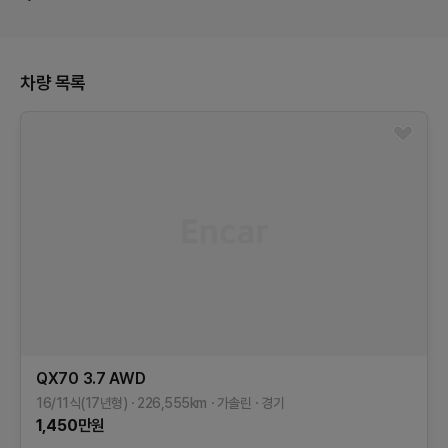
차량 목록
QX70
3.7 AWD
16/11식(17년형)
226,555
km
가솔린
경기
1,450
만원