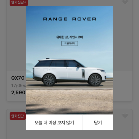
QX70
3.7 AWD 스페셜 에디션
17/09식
63,460
km
가솔린
부산
2,590
만원
오늘 더 이상 보지 않기
닫기