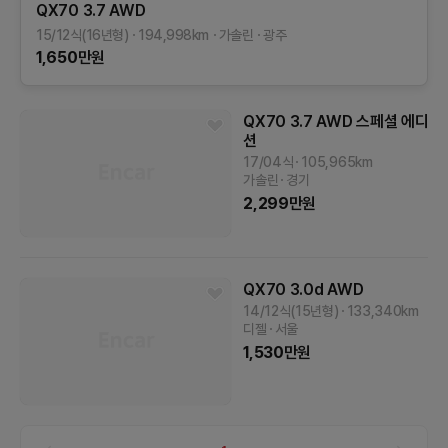
QX70
3.7 AWD
15/12식(16년형)
194,998
km
가솔린
광주
1,650
만원
QX70
3.7 AWD 스페셜 에디
션
17/04식
105,965
km
가솔린
경기
2,299
만원
QX70
3.0d AWD
14/12식(15년형)
133,340
km
디젤
서울
1,530
만원