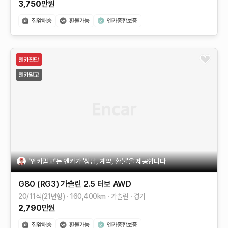
3,750
만원
'엔카믿고'는 엔카가 '상담, 계약, 환불'을 제공합니다
G80 (RG3)
가솔린 2.5 터보 AWD
20/11식(21년형)
160,400
km
가솔린
경기
2,790
만원