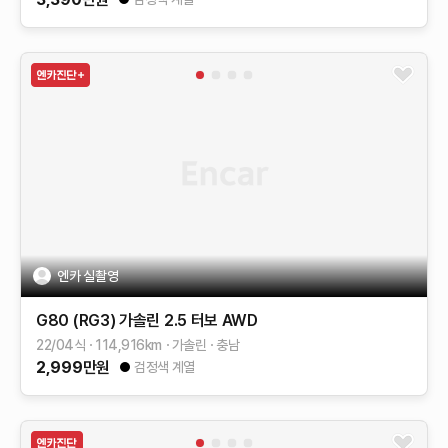
엔카 실촬영
G80 (RG3)
가솔린 2.5 터보 AWD
22/04식
114,916
km
가솔린
충남
2,999
만원
검정색 계열