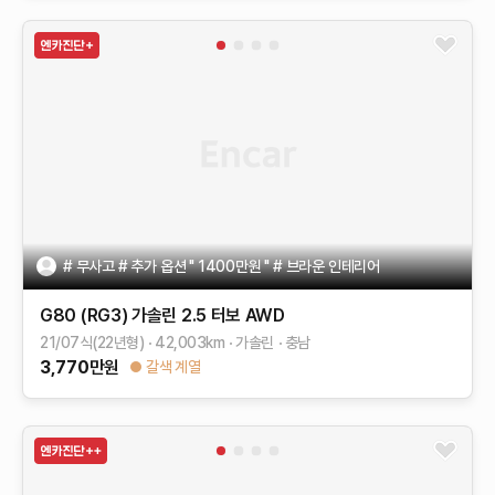
# 무사고 # 추가 옵션 " 1400만원 " # 브라운 인테리어
G80 (RG3)
가솔린 2.5 터보 AWD
21/07식(22년형)
42,003
km
가솔린
충남
3,770
만원
갈색 계열