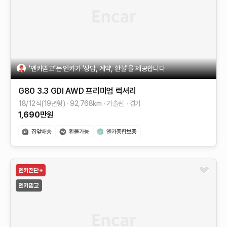
'엔카믿고'는 엔카가 '상담, 계약, 환불'을 제공합니다
G80
3.3 GDI AWD
프리미엄 럭셔리
18/12식(19년형)
92,768
km
가솔린
경기
1,690
만원