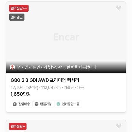
'엔카믿고'는 엔카가 '상담, 계약, 환불'을 제공합니다
G80
3.3 GDI AWD
프리미엄 럭셔리
17/10식(18년형)
112,042
km
가솔린
대구
1,650
만원