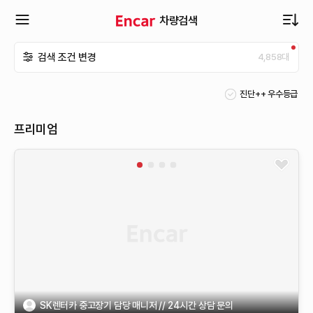
차량검색
확
검색 조건 변경
4,858
대
장
진단++ 우수등급
메
프리미엄
뉴
열
기
SK렌터카 중고장기 담당 매니저 // 24시간 상담 문의