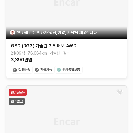
'엔카믿고'는 엔카가 '상담, 계약, 환불'을 제공합니다
G80 (RG3)
가솔린 2.5 터보 AWD
21/06식
78,084
km
가솔린
경북
3,390
만원