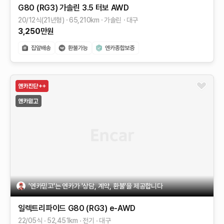
G80 (RG3)
가솔린 3.5 터보 AWD
20/12식(21년형)
65,210
km
가솔린
대구
3,250
만원
'엔카믿고'는 엔카가 '상담, 계약, 환불'을 제공합니다
일렉트리파이드 G80 (RG3)
e-AWD
22/05식
52,451
km
전기
대구