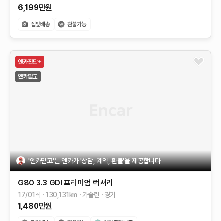
6,199
만원
'엔카믿고'는 엔카가 '상담, 계약, 환불'을 제공합니다
G80
3.3 GDI
프리미엄 럭셔리
17/01식
130,131
km
가솔린
경기
1,480
만원