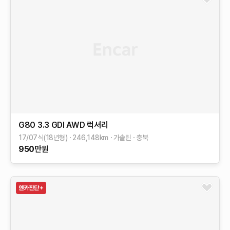
G80
3.3 GDI AWD
럭셔리
17/07식(18년형)
246,148
km
가솔린
충북
950
만원