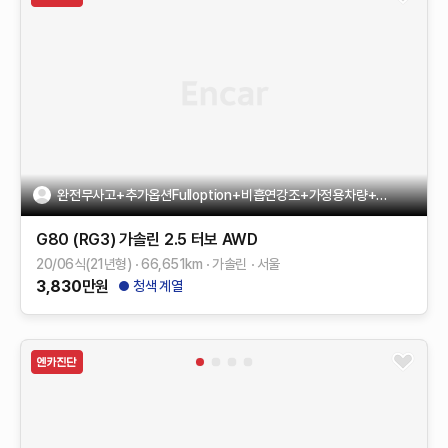
완전무사고+추가옵션Fulloption+비흡연강조+가정용차량+1인신조
G80 (RG3)
가솔린 2.5 터보 AWD
20/06식(21년형)
66,651
km
가솔린
서울
3,830
만원
청색 계열