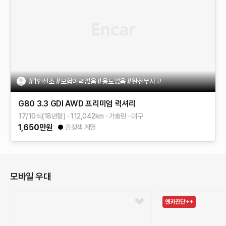
#1인신조 #보험이력없음 #용도없음 #완전무사고
G80
3.3 GDI AWD
프리미엄 럭셔리
17/10식(18년형)
112,042
km
가솔린
대구
1,650
만원
검정색 계열
모바일 우대