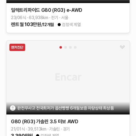
일렉트리파이드 G80 (RG3)
e-AWD
23/06식
63,938
km
전기
서울
렌트
월
103
만원
/12개월
검정색 계열
완전무사고 전국최저가 옵션빵빵 6개월보증 차량상태 최상품
G80 (RG3)
가솔린 3.5 터보 AWD
21/01식
39,513
km
가솔린
경기
3,390
만원
검정색 계열