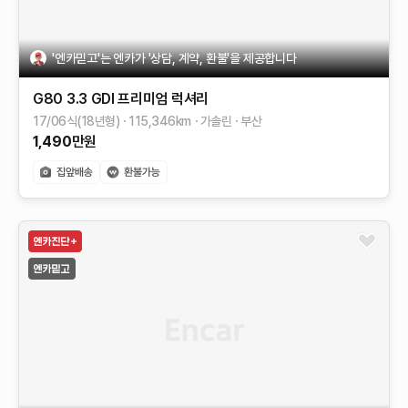
'엔카믿고'는 엔카가 '상담, 계약, 환불'을 제공합니다
G80
3.3 GDI
프리미엄 럭셔리
17/06식(18년형)
115,346
km
가솔린
부산
1,490
만원