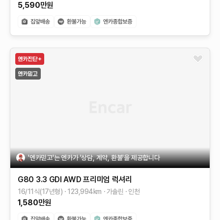
5,590
만원
'엔카믿고'는 엔카가 '상담, 계약, 환불'을 제공합니다
G80
3.3 GDI AWD
프리미엄 럭셔리
16/11식(17년형)
123,994
km
가솔린
인천
1,580
만원