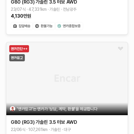
G80 (RG3)
가솔린 3.5 터보 AWD
23/07식
47,331
km
가솔린
전남광주
4,130
만원
'엔카믿고'는 엔카가 '상담, 계약, 환불'을 제공합니다
G80 (RG3)
가솔린 3.5 터보 AWD
22/06식
107,261
km
가솔린
대구