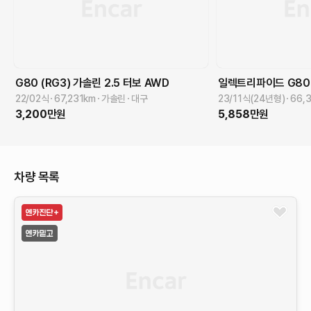
G80 (RG3)
가솔린 2.5 터보 AWD
일렉트리파이드 G80 
22/02식
67,231
km
가솔린
대구
23/11식(24년형)
66,
3,200
만원
5,858
만원
차량 목록