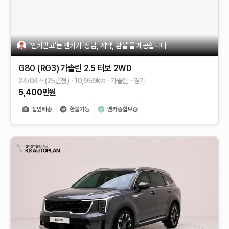
'엔카믿고'는 엔카가 '상담, 계약, 환불'을 제공합니다
G80 (RG3)
가솔린 2.5 터보 2WD
24/04식(25년형)
10,959
km
가솔린
경기
5,400
만원