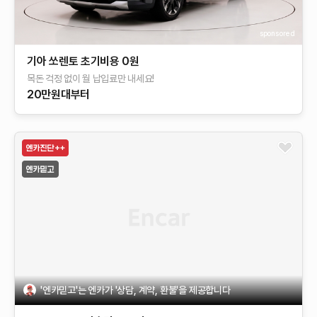
sponsored
기아 쏘렌토 초기비용 0원
목돈 걱정 없이 월 납입료만 내세요!
20만원대부터
'엔카믿고'는 엔카가 '상담, 계약, 환불'을 제공합니다