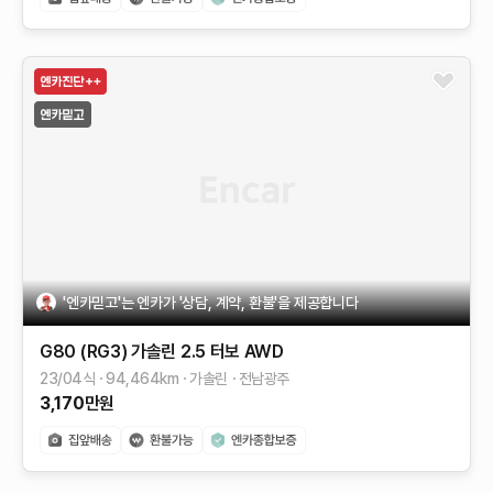
'엔카믿고'는 엔카가 '상담, 계약, 환불'을 제공합니다
G80 (RG3)
가솔린 2.5 터보 AWD
23/04식
94,464
km
가솔린
전남광주
3,170
만원