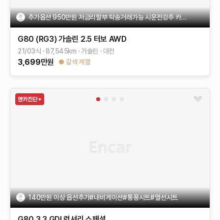
추가옵션 950만원 저금리할부 탁송거래가능 시운전강추 카멜시트
G80 (RG3)
가솔린 2.5 터보 AWD
21/03식
87,545
km
가솔린
대전
3,699
만원
갈색 계열
140만원 이상 옵션추가#내비게이션#통풍시트#열선시트
G80
3.3 GDI
럭셔리 스페셜