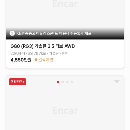
KB인증중고차 & 리스/렌트 이용시 취등록세 제로
G80 (RG3)
가솔린 3.5 터보 AWD
22/04식
69,787
km
가솔린
인천
4,550
만원
갈색 계열