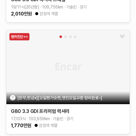
19/11식(20년형)
109,755
km
가솔린
경기
2,010
만원
검정색 계열
[완무,판금x][오일팬가슷켓,엔진오일교환 정비완료~]
G80
3.3 GDI
프리미엄 럭셔리
17/03식
103,659
km
가솔린
경기
1,770
만원
검정색 계열