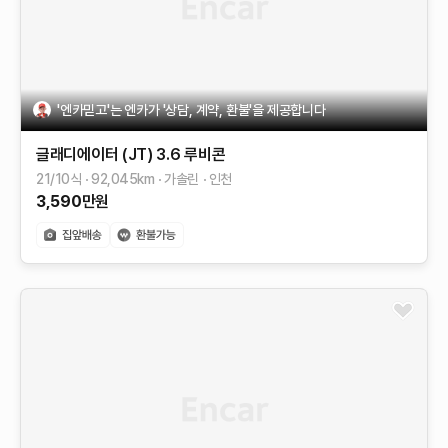
'엔카믿고'는 엔카가 '상담, 계약, 환불'을 제공합니다
글래디에이터 (JT)
3.6 루비콘
21/10식
92,045
km
가솔린
인천
3,590
만원