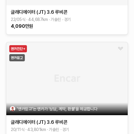
글래디에이터 (JT)
3.6 루비콘
22/05식
44,687
km
가솔린
경기
4,090
만원
'엔카믿고'는 엔카가 '상담, 계약, 환불'을 제공합니다
글래디에이터 (JT)
3.6 루비콘
20/11식
43,801
km
가솔린
경기