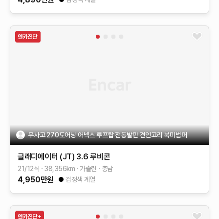
무사고 270도어닝 어넥스 루프탑 전동발판 견인고리 북미범퍼
글래디에이터 (JT)
3.6 루비콘
21/12식
38,356
km
가솔린
충남
4,950
만원
검정색 계열