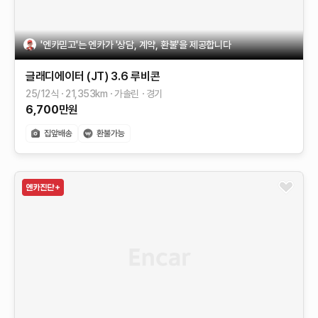
'엔카믿고'는 엔카가 '상담, 계약, 환불'을 제공합니다
글래디에이터 (JT)
3.6 루비콘
25/12식
21,353
km
가솔린
경기
6,700
만원