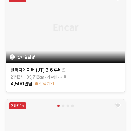
엔카 실촬영
글래디에이터 (JT)
3.6 루비콘
21/12식
35,712
km
가솔린
서울
4,500
만원
갈색 계열