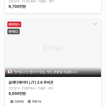
25/12식
21,353
km
가솔린
경기
6,700
만원
'엔카믿고'는 엔카가 '상담, 계약, 환불'을 제공합니다
글래디에이터 (JT)
3.6 루비콘
22/12식
21,801
km
가솔린
경기
5,000
만원