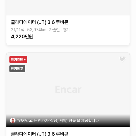
글래디에이터 (JT)
3.6 루비콘
21/11식
53,974
km
가솔린
경기
4,220
만원
'엔카믿고'는 엔카가 '상담, 계약, 환불'을 제공합니다
글래디에이터 (JT)
3.6 루비콘