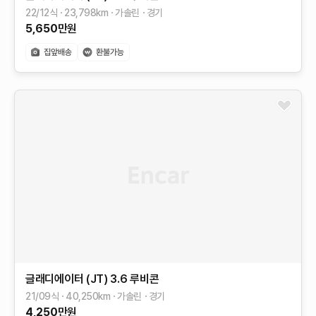
22/12식
23,798
km
가솔린
경기
5,650
만원
글래디에이터 (JT)
3.6 루비콘
21/09식
40,250
km
가솔린
경기
4,250
만원