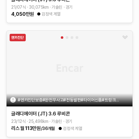
21/07식
30,075
km
가솔린
경기
4,050
만원
검정색 계열
#엔카진단보증#완전무사고#전동발판#타이어신품#트렁크덮개#키2
글래디에이터 (JT)
3.6 루비콘
23/12식
25,498
km
가솔린
경기
리스
월
113
만원
/36개월
검정색 계열