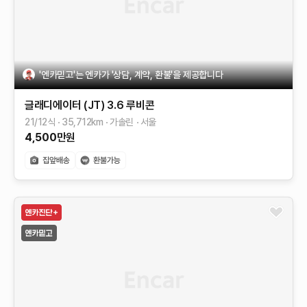
'엔카믿고'는 엔카가 '상담, 계약, 환불'을 제공합니다
글래디에이터 (JT)
3.6 루비콘
21/12식
35,712
km
가솔린
서울
4,500
만원