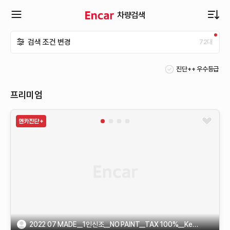
차량검색
확
검색 조건 변경
72
대
장
진단++ 우수등급
메
프리미엄
뉴
열
기
2022 07 MADE__1인신조__NO PAINT__TAX 100%__Key 2__35InchTire