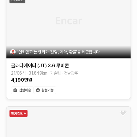
'엔카믿고'는 엔카가 '상담, 계약, 환불'을 제공합니다
글래디에이터 (JT)
3.6 루비콘
21/06식
31,849
km
가솔린
전남광주
4,190
만원