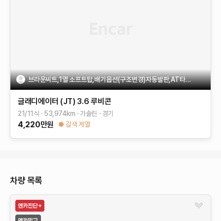
브라운씨트,1열 소프트탑,배기옵션(구조변경)자동발판,AT타이어
글래디에이터 (JT)
3.6 루비콘
21/11식
53,974
km
가솔린
경기
4,220
만원
갈색 계열
차량 목록