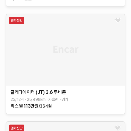
글래디에이터 (JT)
3.6 루비콘
23/12식
25,498
km
가솔린
경기
리스
월
113
만원
/36개월