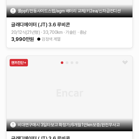
풀ppf/전동사이드스텝/agm 배터리 교체/키2ea/신차급컨디션
글래디에이터 (JT)
3.6 루비콘
20/12식(21년형)
33,700
km
가솔린
충남
3,990
만원
검정색 계열
비대면구매시 3일타보고 확정가/6개월1만km보증/완전무사고
글래디에이터 (JT)
3.6 루비콘