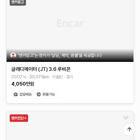
'엔카믿고'는 엔카가 '상담, 계약, 환불'을 제공합니다
글래디에이터 (JT)
3.6 루비콘
21/07식
30,075
km
가솔린
경기
4,050
만원