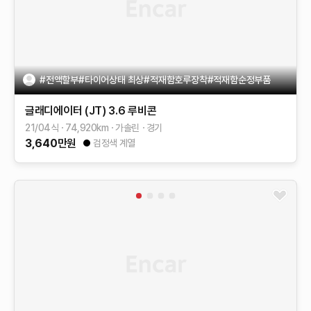
#전액할부#타이어상태 최상#적재함호루장착#적재함순정부품
글래디에이터 (JT)
3.6 루비콘
21/04식
74,920
km
가솔린
경기
3,640
만원
검정색 계열