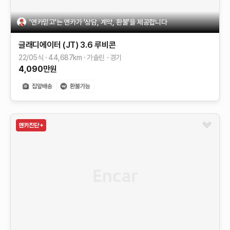
'엔카믿고'는 엔카가 '상담, 계약, 환불'을 제공합니다
글래디에이터 (JT)
3.6 루비콘
22/05식
44,687
km
가솔린
경기
4,090
만원