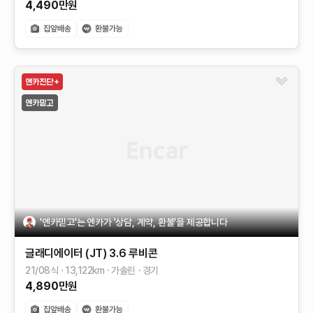
4,490
만원
'엔카믿고'는 엔카가 '상담, 계약, 환불'을 제공합니다
글래디에이터 (JT)
3.6 루비콘
21/08식
13,122
km
가솔린
경기
4,890
만원