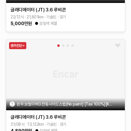
글래디에이터 (JT)
3.6 루비콘
22/12식
21,801
km
가솔린
경기
5,000
만원
검정색 계열
완무.보험이력0.전동사이드스텝(No paint] [Tax 100%][Key 1ea]
글래디에이터 (JT)
3.6 루비콘
21/08식
13,122
km
가솔린
경기
4,890
만원
검정색 계열