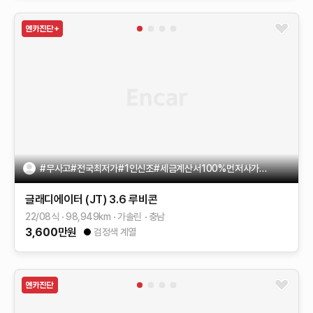
#무사고#전국최저가#1인신조#세금계산서100%먼저사가시는분이승
글래디에이터 (JT)
3.6 루비콘
22/08식
98,949
km
가솔린
충남
3,600
만원
검정색 계열