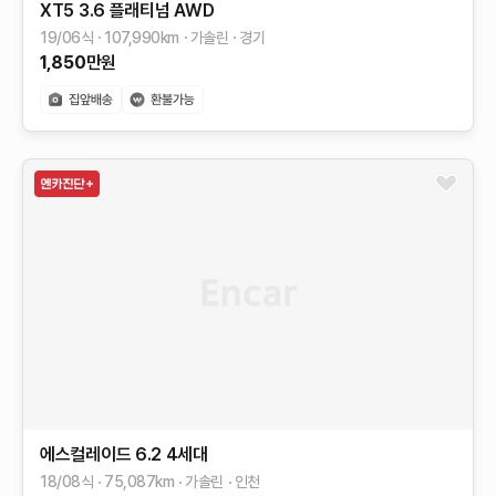
XT5
3.6 플래티넘 AWD
19/06식
107,990
km
가솔린
경기
1,850
만원
에스컬레이드
6.2
4세대
18/08식
75,087
km
가솔린
인천