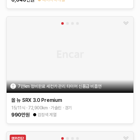
7만km 정비완료 세컨카 관리 타이어 신품급 비흡연
올 뉴 SRX
3.0 Premium
15/11식
72,900
km
가솔린
경기
990
만원
검정색 계열