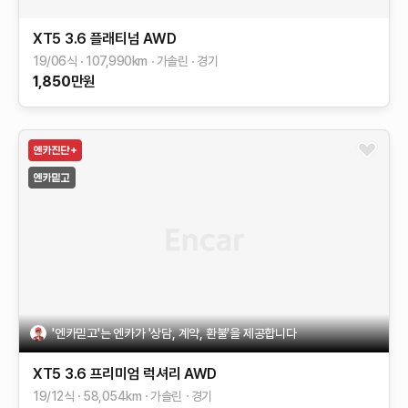
XT5
3.6 플래티넘 AWD
19/06식
107,990
km
가솔린
경기
1,850
만원
'엔카믿고'는 엔카가 '상담, 계약, 환불'을 제공합니다
XT5
3.6 프리미엄 럭셔리 AWD
19/12식
58,054
km
가솔린
경기