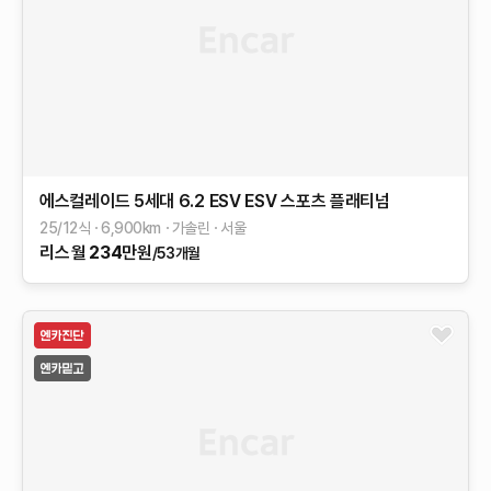
에스컬레이드 5세대
6.2 ESV
ESV 스포츠 플래티넘
25/12식
6,900
km
가솔린
서울
리스
월
234
만원
/53개월