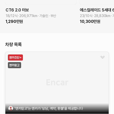
CT6
2.0 터보
에스컬레이드 5세대
18/12식
206,971
km
가솔린
부산
23/10식
28,830
km
1,290
만원
10,300
만원
차량 목록
'엔카믿고'는 엔카가 '상담, 계약, 환불'을 제공합니다