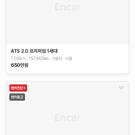
ATS
2.0 프리미엄
1세대
17/04식
157,902
km
가솔린
서울
650
만원