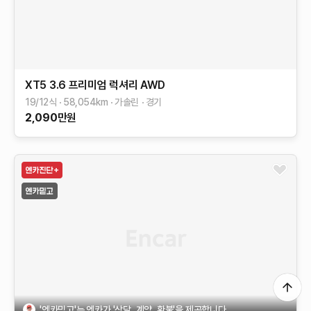
XT5
3.6 프리미엄 럭셔리 AWD
19/12식
58,054
km
가솔린
경기
2,090
만원
'엔카믿고'는 엔카가 '상담, 계약, 환불'을 제공합니다