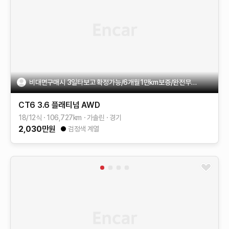
비대면구매시 3일타보고 확정가능/6개월1만km보증/완전무사고
CT6
3.6 플래티넘 AWD
18/12식
106,727
km
가솔린
경기
2,030
만원
검정색 계열