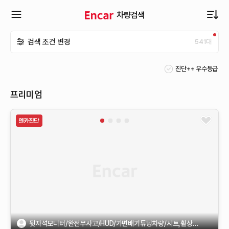
차량검색
확
검색 조건 변경
541
대
장
진단++ 우수등급
메
프리미엄
뉴
열
기
뒷자석모니터/완전무사고/HUD/가변배기튜닝차량/시트,휠상태최상