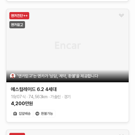
'엔카믿고'는 엔카가 '상담, 계약, 환불'을 제공합니다
에스컬레이드
6.2
4세대
19/07식
74,563
km
가솔린
경기
4,200
만원