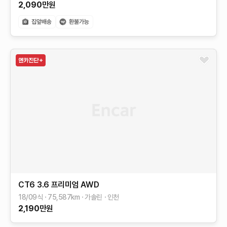
2,090
만원
CT6
3.6 프리미엄 AWD
18/09식
75,587
km
가솔린
인천
2,190
만원