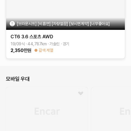
[브라운시트] [비흠연] [차량깔끔] [보시면계약] [너무좋아요]
CT6
3.6 스포츠 AWD
19/09식
44,787
km
가솔린
경기
2,350
만원
갈색 계열
모바일 우대