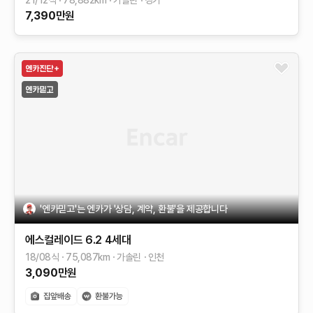
21/12식
78,882
km
가솔린
경기
7,390
만원
'엔카믿고'는 엔카가 '상담, 계약, 환불'을 제공합니다
에스컬레이드
6.2
4세대
18/08식
75,087
km
가솔린
인천
3,090
만원