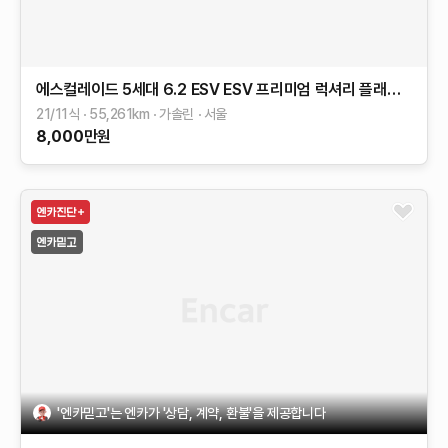
에스컬레이드 5세대
6.2 ESV
ESV 프리미엄 럭셔리 플래티넘
21/11식
55,261
km
가솔린
서울
8,000
만원
'엔카믿고'는 엔카가 '상담, 계약, 환불'을 제공합니다