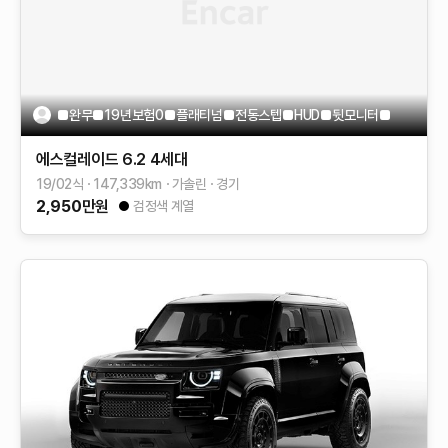
■완무■19년보험0■플래티넘■전동스텝■HUD■뒷모니터■
에스컬레이드
6.2
4세대
19/02식
147,339
km
가솔린
경기
2,950
만원
검정색 계열