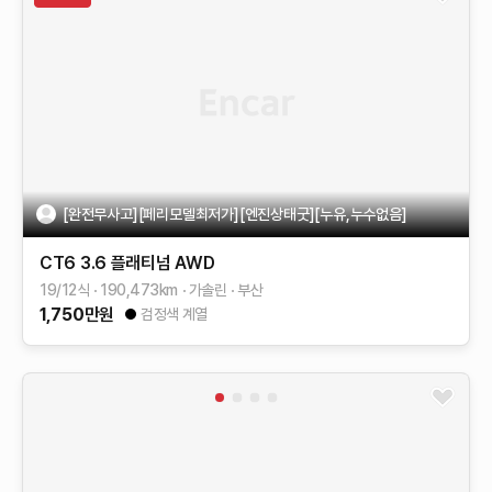
[완전무사고][페리모델최저가][엔진상태굿][누유,누수없음]
CT6
3.6 플래티넘 AWD
19/12식
190,473
km
가솔린
부산
1,750
만원
검정색 계열