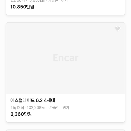
23/06식
17,657
km
가솔린
경기
10,850
만원
에스컬레이드
6.2
4세대
15/12식
102,238
km
가솔린
경기
2,360
만원