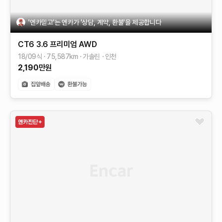
'엔카믿고'는 엔카가 '상담, 계약, 환불'을 제공합니다
CT6
3.6 프리미엄 AWD
18/09식
75,587
km
가솔린
인천
2,190
만원