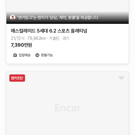
'엔카믿고'는 엔카가 '상담, 계약, 환불'을 제공합니다
에스컬레이드 5세대
6.2
스포츠 플래티넘
21/12식
78,882
km
가솔린
경기
7,390
만원