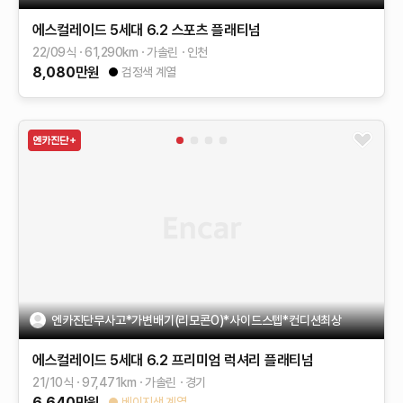
에스컬레이드 5세대
6.2
스포츠 플래티넘
22/09식
61,290
km
가솔린
인천
8,080
만원
검정색 계열
엔카진단무사고*가변배기(리모콘O)*사이드스텝*컨디션최상
에스컬레이드 5세대
6.2
프리미엄 럭셔리 플래티넘
21/10식
97,471
km
가솔린
경기
6,640
만원
베이지색 계열