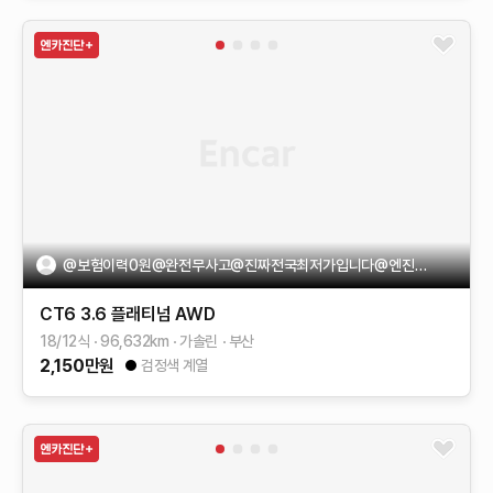
@보험이력0원@완전무사고@진짜전국최저가입니다@엔진미션하체굿@
CT6
3.6 플래티넘 AWD
18/12식
96,632
km
가솔린
부산
2,150
만원
검정색 계열