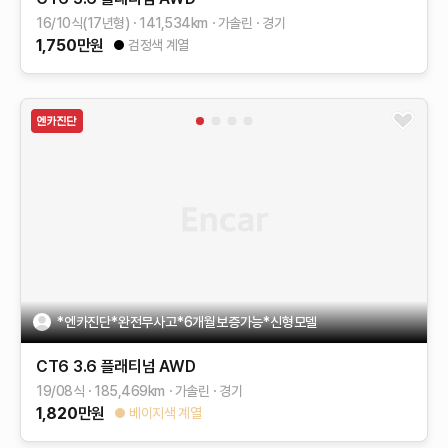
16/10식(17년형)
141,534
km
가솔린
경기
1,750
만원
검정색 계열
*엔카진단*완전무사고*6개월보증가능*신형모델
CT6
3.6 플래티넘 AWD
19/08식
185,469
km
가솔린
경기
1,820
만원
베이지색 계열