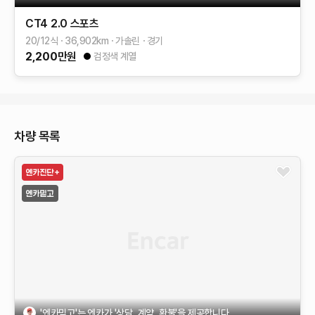
CT4
2.0 스포츠
20/12식
36,902
km
가솔린
경기
2,200
만원
검정색 계열
차량 목록
'엔카믿고'는 엔카가 '상담, 계약, 환불'을 제공합니다