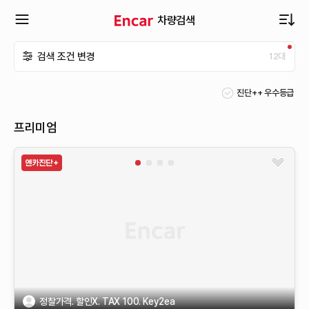
차량검색
확
검색 조건 변경
12
대
장
진단++ 우수등급
메
프리미엄
뉴
열
기
정찰가격. 할인X. TAX 100. Key2ea