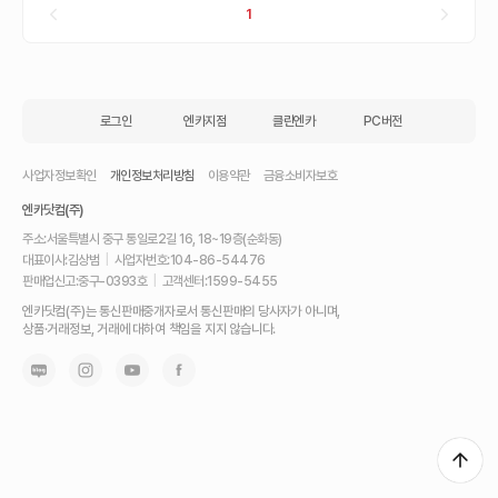
1
로그인
엔카지점
클린엔카
PC버전
사업자정보확인
개인정보처리방침
이용약관
금융소비자보호
엔카닷컴(주)
주소:
서울특별시 중구 통일로2길 16, 18~19층(순화동)
대표이사:
김상범
|
사업자번호:
104-86-54476
판매업신고:
중구-0393호
|
고객센터:
1599-5455
내
엔카닷컴(주)는 통신판매중개자로서 통신판매의 당사자가 아니며,
차
상품·거래정보, 거래에 대하여 책임을 지지 않습니다.
를
최
고
가
에
팔
고,
믿
고
사