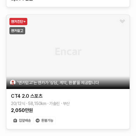
'엔카믿고'는 엔카가 '상담, 계약, 환불'을 제공합니다
CT4
2.0 스포츠
20/12식
58,150
km
가솔린
부산
2,050
만원