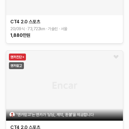
CT4
2.0 스포츠
20/09식
73,722
km
가솔린
서울
1,880
만원
'엔카믿고'는 엔카가 '상담, 계약, 환불'을 제공합니다
CT4
2.0 스포츠