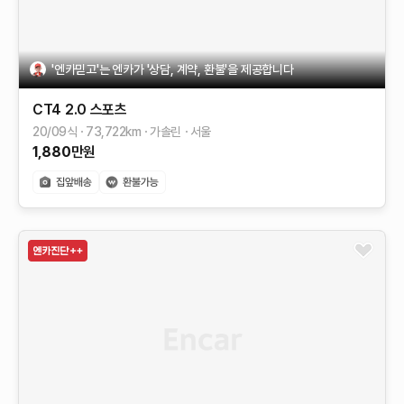
'엔카믿고'는 엔카가 '상담, 계약, 환불'을 제공합니다
CT4
2.0 스포츠
20/09식
73,722
km
가솔린
서울
1,880
만원