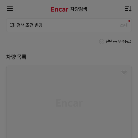
차량검색
확
검색 조건 변경
22
대
장
진단++ 우수등급
메
차량 목록
뉴
열
기