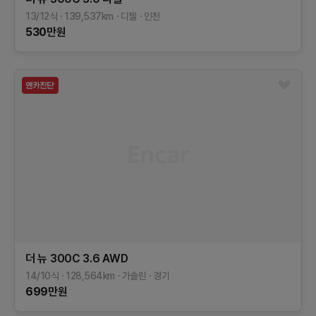
13/12식
139,537
km
디젤
인천
530
만원
더 뉴 300C
3.6 AWD
14/10식
128,564
km
가솔린
경기
699
만원