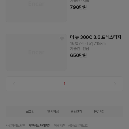
가솔린
서울
790
만원
더 뉴 300C
3.6 프레스티지
16/07식
151,718
km
가솔린
전남
650
만원
1
로그인
엔카지점
클린엔카
PC버전
사업자정보확인
개인정보처리방침
이용약관
금융소비자보호