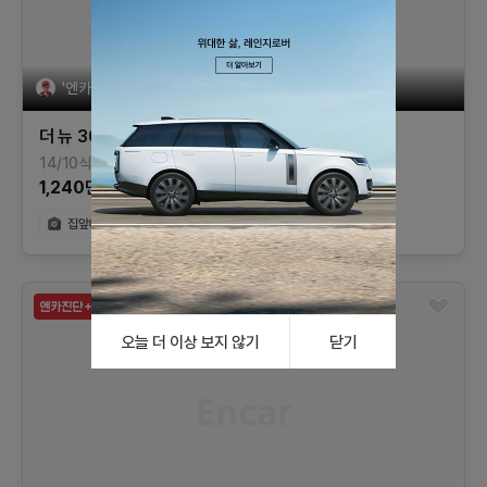
'엔카믿고'는 엔카가 '상담, 계약, 환불'을 제공합니다
더 뉴 300C
3.0 디젤
14/10식
21,234
km
디젤
서울
1,240
만원
오늘 더 이상 보지 않기
닫기