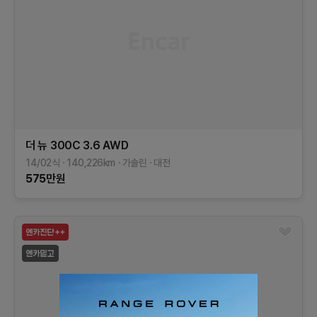
더 뉴 300C
3.6 AWD
14/02식
140,226
km
가솔린
대전
575
만원