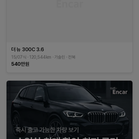
더 뉴 300C
3.6
15/07식
120,544
km
가솔린
전북
540
만원