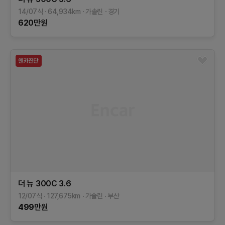
14/07식
64,934
km
가솔린
경기
620
만원
더 뉴 300C
3.6
12/07식
127,675
km
가솔린
부산
499
만원