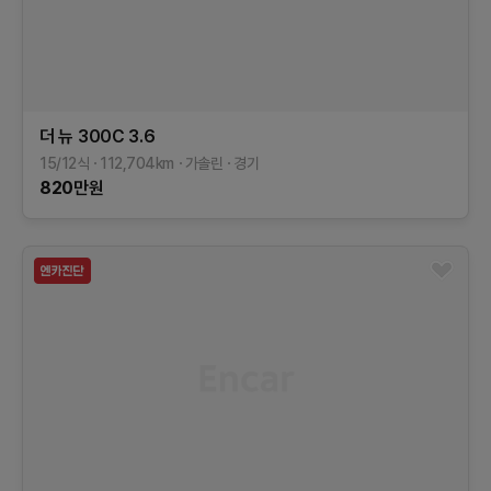
더 뉴 300C
3.6
15/12식
112,704
km
가솔린
경기
820
만원