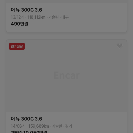
더 뉴 300C
3.6
13/12식
118,112
km
가솔린
대구
490
만원
더 뉴 300C
3.6
14/08식
159,689
km
가솔린
경기
계약중
10,050
만원