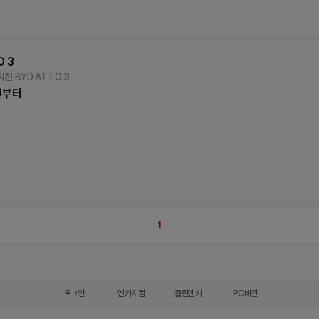
O 3
워진 BYD ATTO 3
원부터
1
로그인
엔카지점
클린엔카
PC버전