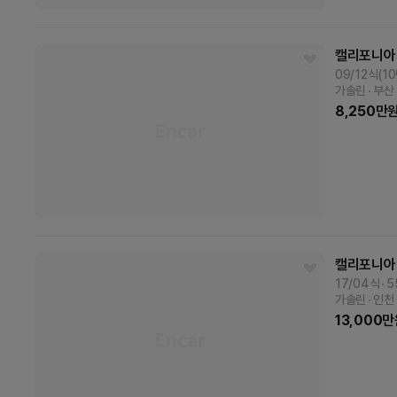
캘리포니아
09/12식(1
가솔린
부산
8,250
만
캘리포니아
17/04식
5
가솔린
인천
13,000
만