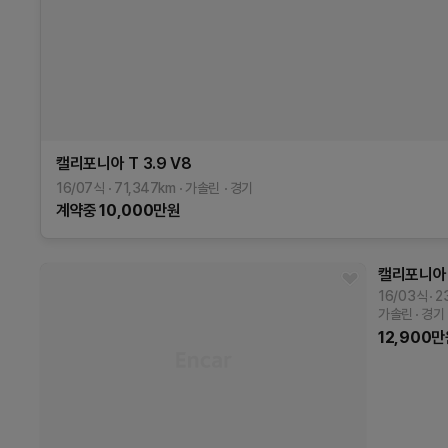
캘리포니아
T 3.9 V8
16/07식
71,347
km
가솔린
경기
계약중
10,000
만원
캘리포니아
16/03식
2
가솔린
경기
12,900
만