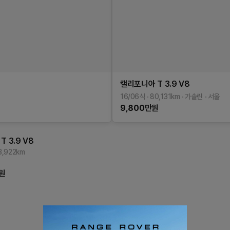
캘리포니아
T 3.9 V8
16/06식
80,131
km
가솔린
서울
9,800
만원
T 3.9 V8
3,922
km
원