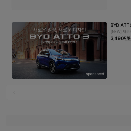
BYD ATT
[NEW] 새로
3,490만
sponsored