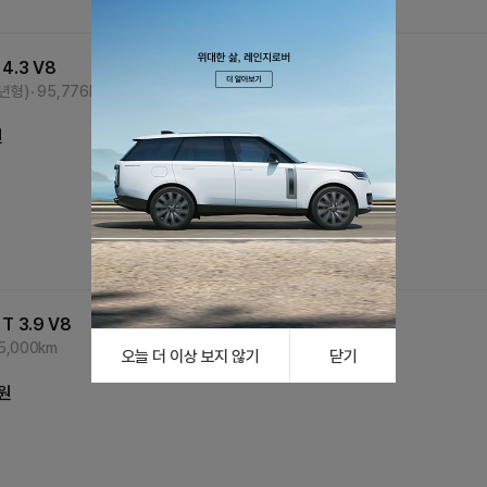
4.3 V8
0년형)
95,776
km
원
T 3.9 V8
5,000
km
오늘 더 이상 보지 않기
닫기
원