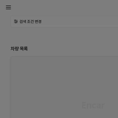
확
검색 조건 변경
장
메
차량 목록
뉴
열
기