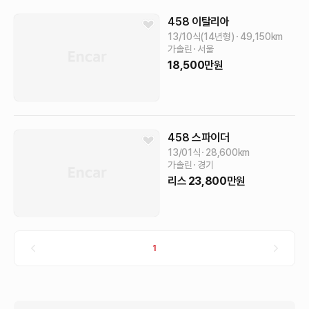
458
이탈리아
13/10식(14년형)
49,150
km
가솔린
서울
18,500
만원
458
스파이더
13/01식
28,600
km
가솔린
경기
리스
23,800
만원
1