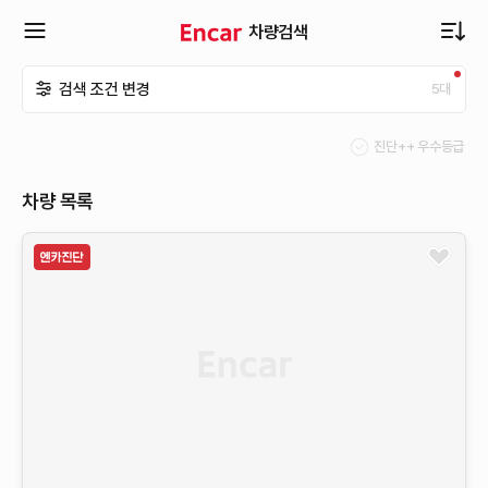
차량검색
확
검색 조건 변경
5
대
장
진단++ 우수등급
메
차량 목록
뉴
열
기