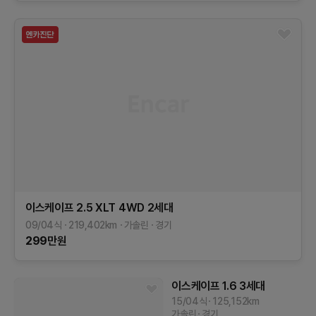
이스케이프
2.5 XLT 4WD
2세대
09/04식
219,402
km
가솔린
경기
299
만원
이스케이프
1.6
3세대
15/04식
125,152
km
가솔린
경기