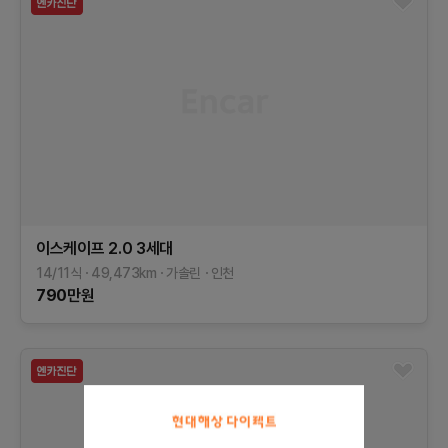
이스케이프
2.0
3세대
14/11식
49,473
km
가솔린
인천
790
만원