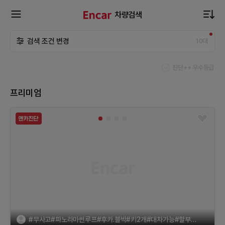
차량검색
확
검색 조건 변경
10
대
장
진단++ 우수등급
메
프리미엄
뉴
열
기
#무사고#파노라마썬루프#후카.블박#키2개#대차가능#할부가능