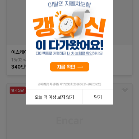
이스케이프
2.0
3세대
15/03식
140,595
km
가솔린
경기
340
만원
오늘 더 이상 보지 않기
닫기