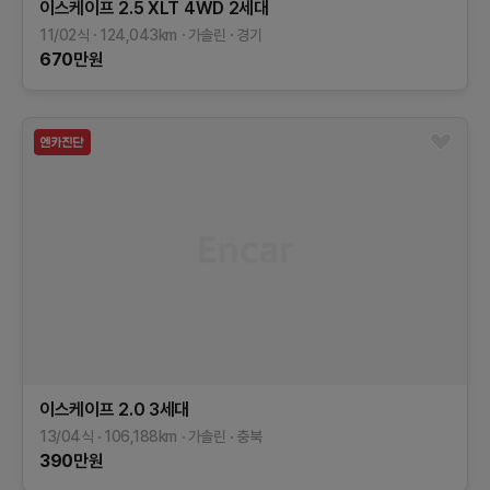
이스케이프
2.5 XLT 4WD
2세대
11/02식
124,043
km
가솔린
경기
670
만원
이스케이프
2.0
3세대
13/04식
106,188
km
가솔린
충북
390
만원