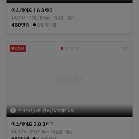
이스케이프
1.6
3세대
14/03식
108,184
km
가솔린
경기
480
만원
검정색 계열
엔카진단//정비완료//할부대차OK/
이스케이프
2.0
3세대
14/07식
80,819
km
가솔린
부산
590
만원
검정색 계열