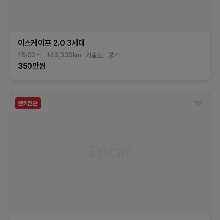
이스케이프
2.0
3세대
15/09식
146,338
km
가솔린
경기
350
만원