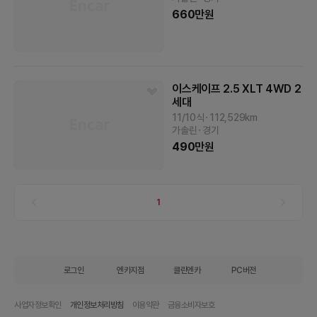
660
만원
이스케이프
2.5 XLT 4WD
2
세대
11/10식
112,529
km
가솔린
경기
490
만원
1
로그인
엔카지점
클린엔카
PC버전
사업자정보확인
개인정보처리방침
이용약관
금융소비자보호