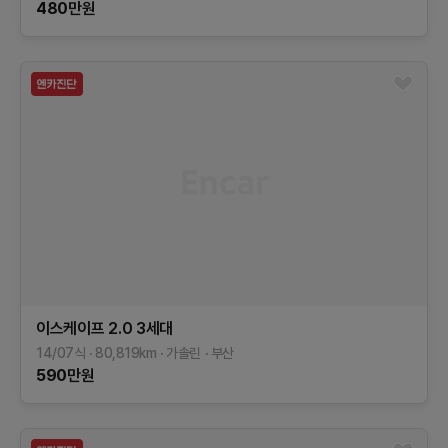
480
만원
이스케이프
2.0
3세대
14/07식
80,819
km
가솔린
부산
590
만원