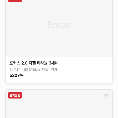
포커스
2.0 디젤 티타늄
3세대
15/11식
92,015
km
디젤
경기
520
만원