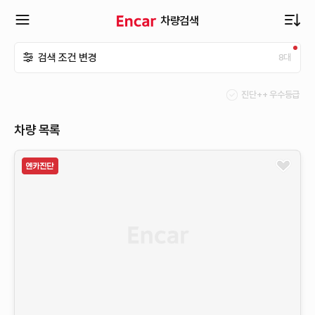
차량검색
확
검색 조건 변경
8
대
장
진단++ 우수등급
메
차량 목록
뉴
열
기