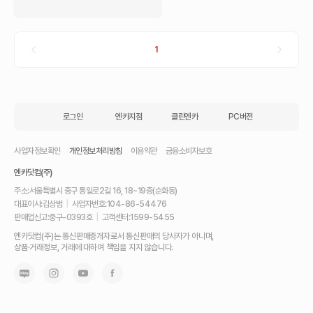
1
로그인
엔카지점
클린엔카
PC버전
사업자정보확인
개인정보처리방침
이용약관
금융소비자보호
엔카닷컴(주)
주소:
서울특별시 중구 통일로2길 16, 18~19층(순화동)
대표이사:
김상범
|
사업자번호:
104-86-54476
판매업신고:
중구-0393호
|
고객센터:
1599-5455
내
엔카닷컴(주)는 통신판매중개자로서 통신판매의 당사자가 아니며,
차
상품·거래정보, 거래에 대하여 책임을 지지 않습니다.
를
최
고
가
에
팔