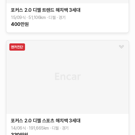
포커스
2.0 디젤 트렌드 해치백
3세대
15/09식
51,106
km
디젤
경기
400
만원
포커스
2.0 디젤 스포츠 해치백
3세대
14/06식
191,665
km
디젤
경기
330
만원