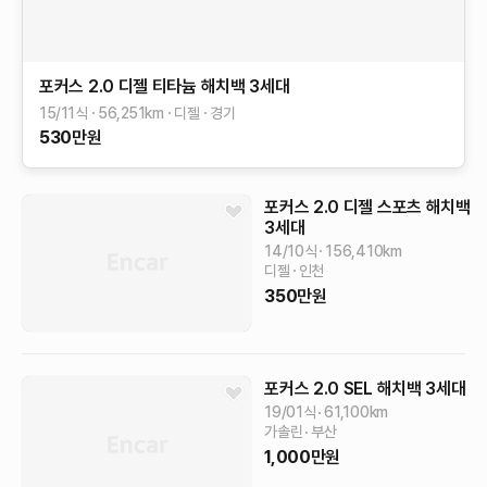
포커스
2.0 디젤 티타늄 해치백
3세대
15/11식
56,251
km
디젤
경기
530
만원
포커스
2.0 디젤 스포츠 해치백
3세대
14/10식
156,410
km
디젤
인천
350
만원
포커스
2.0 SEL 해치백
3세대
19/01식
61,100
km
가솔린
부산
1,000
만원