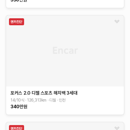
포커스
2.0 디젤 스포츠 해치백
3세대
14/10식
126,313
km
디젤
인천
340
만원