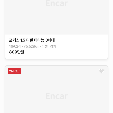
포커스
1.5 디젤 티타늄
3세대
16/02식
75,528
km
디젤
경기
809
만원