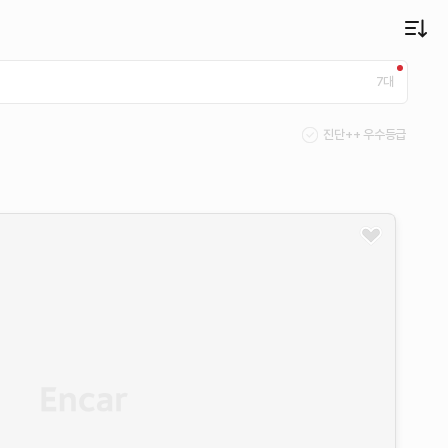
7
대
진단++ 우수등급