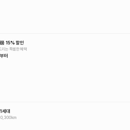
품 15% 할인
드리는 특별한 혜택
원부터
1세대
70,300
km