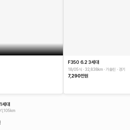
F350
6.2
3세대
18/05식
32,838
km
가솔린
경기
7,290
만원
1세대
91,105
km
원