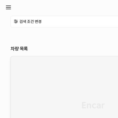
확
검색 조건 변경
장
메
차량 목록
뉴
열
기