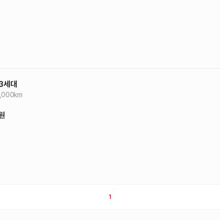
3세대
,000
km
원
1