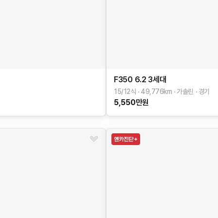
F350
6.2
3세대
15/12식
49,776
km
가솔린
경기
5,550
만원