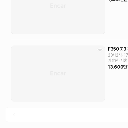
F350
7.3
23/12식
17
가솔린
서울
13,600
만