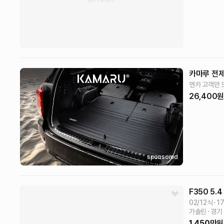
카마루 전제
엔카 고객만 
26,400
sponsored
F350
5.4
02/12식
1
가솔린
경기
1,450
만원