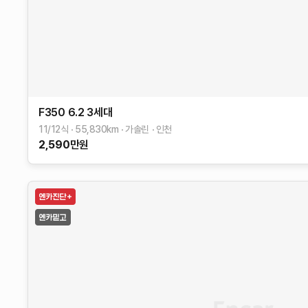
F350
6.2
3세대
11/12식
55,830
km
가솔린
인천
2,590
만원