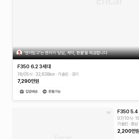
'엔카믿고'는 엔카가 '상담, 계약, 환불'을 제공합니다
F350
6.2
3세대
18/05식
32,838
km
가솔린
경기
7,290
만원
F350
5.4
07/10식
1
가솔린
충남
2,200
만