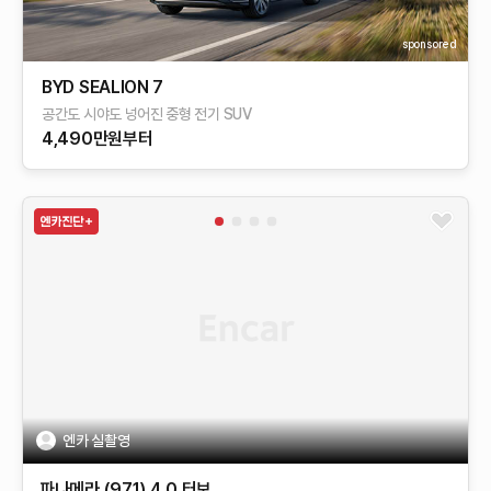
sponsored
BYD SEALION 7
공간도 시야도 넝어진 중형 전기 SUV
4,490만원부터
엔카 실촬영
파나메라 (971)
4.0 터보