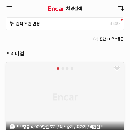
차량검색
확
검색 조건 변경
449
대
장
진단++ 우수등급
메
프리미엄
뉴
열
기
* 보증금 4,000만원 포기 / 리스승계 / 최저가 / 비흡연 *