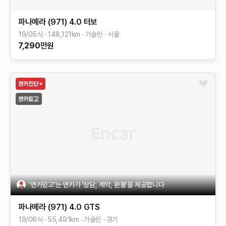
파나메라 (971)
4.0 터보
19/05식
148,121
km
가솔린
서울
7,290
만원
'엔카믿고'는 엔카가 '상담, 계약, 환불'을 제공합니다
파나메라 (971)
4.0 GTS
19/06식
55,491
km
가솔린
경기