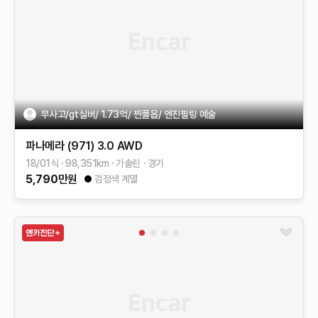
무사고/gt실버/ 1.73억/ 찐풀옵/ 엔진필링 예술
파나메라 (971)
3.0 AWD
18/01식
98,351
km
가솔린
경기
5,790
만원
검정색 계열