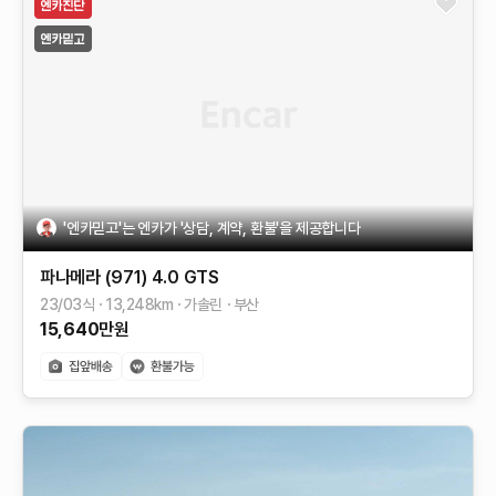
'엔카믿고'는 엔카가 '상담, 계약, 환불'을 제공합니다
파나메라 (971)
4.0 GTS
23/03식
13,248
km
가솔린
부산
15,640
만원