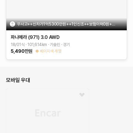
무사고++신차가1억5300만원++1인신조++보험이력0원++키2개
파나메라 (971)
3.0 AWD
18/01식
101,614
km
가솔린
경기
5,490
만원
베이지색 계열
모바일 우대