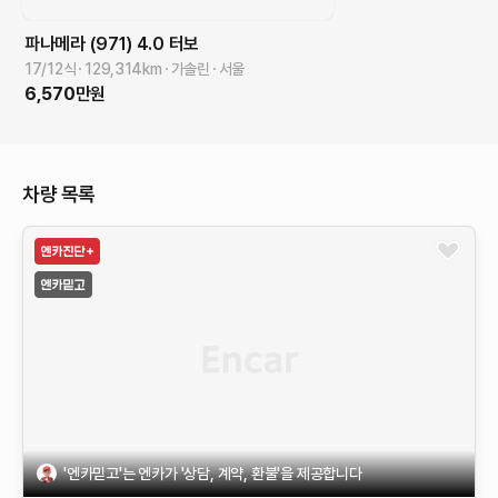
파나메라 (971)
4.0 터보
17/12식
129,314
km
가솔린
서울
6,570
만원
차량 목록
'엔카믿고'는 엔카가 '상담, 계약, 환불'을 제공합니다