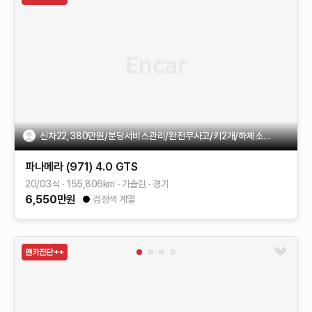
신차22,380만원/분당서비스관리/완전무사고/키2개/하체소음정비
파나메라 (971)
4.0 GTS
20/03식
155,806
km
가솔린
경기
6,550
만원
검정색 계열