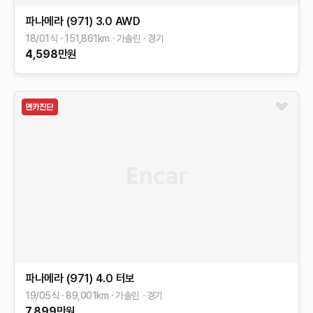
파나메라 (971)
3.0 AWD
18/01식
151,861
km
가솔린
경기
4,598
만원
파나메라 (971)
4.0 터보
19/05식
89,001
km
가솔린
경기
7,899
만원