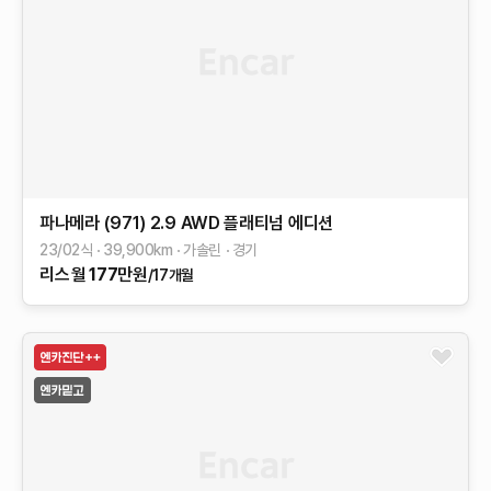
파나메라 (971)
2.9 AWD 플래티넘 에디션
23/02식
39,900
km
가솔린
경기
리스
월
177
만원
/17개월