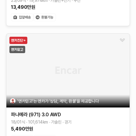
23/09식
19,974
km
가솔린+전기
부산
13,490
만원
'엔카믿고'는 엔카가 '상담, 계약, 환불'을 제공합니다
파나메라 (971)
3.0 AWD
18/01식
101,614
km
가솔린
경기
5,490
만원