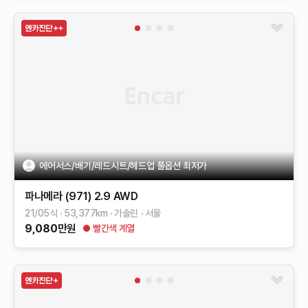
에어서스/배기/레드시트/헤드업 풀옵션 최저가
파나메라 (971)
2.9 AWD
21/05식
53,377
km
가솔린
서울
9,080
만원
빨간색 계열