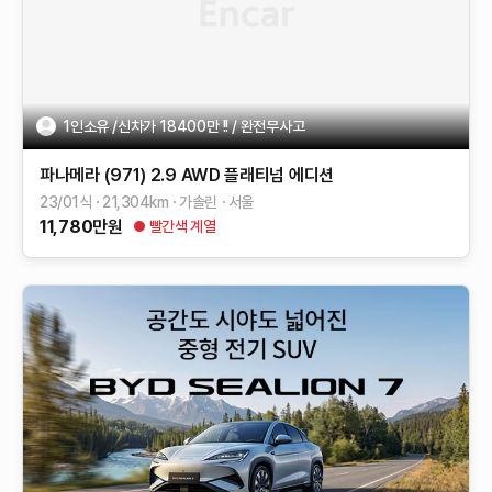
1인소유 /신차가 18400만 !! / 완전무사고
파나메라 (971)
2.9 AWD 플래티넘 에디션
23/01식
21,304
km
가솔린
서울
11,780
만원
빨간색 계열