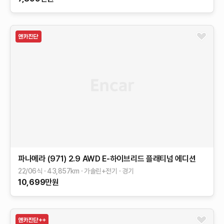
파나메라 (971)
2.9 AWD E-하이브리드 플래티넘 에디션
22/06식
43,857
km
가솔린+전기
경기
10,699
만원