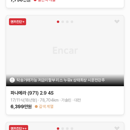
탁송거래가능 저금리할부 리스 누유x 상태최상 시운전강추
파나메라 (971)
2.9 4S
17/11식(18년형)
78,704
km
가솔린
대전
6,399
만원
갈색 계열