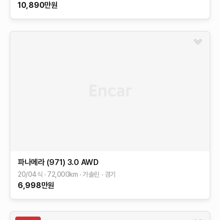
10,890
만원
파나메라 (971)
3.0 AWD
20/04식
72,000
km
가솔린
경기
6,998
만원