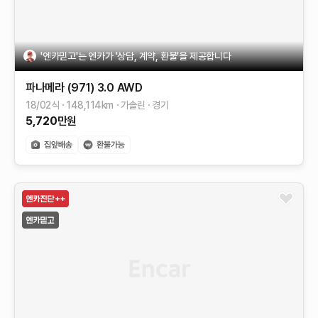
'엔카믿고'는 엔카가 '상담, 계약, 환불'을 제공합니다
파나메라 (971)
3.0 AWD
18/02식
148,114
km
가솔린
경기
5,720
만원