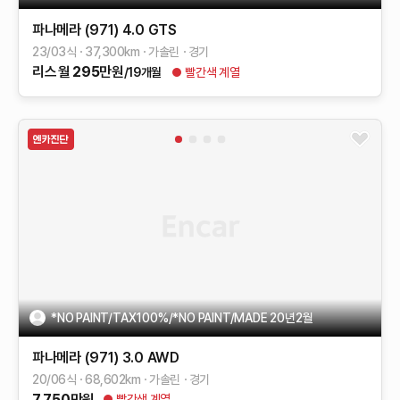
파나메라 (971)
4.0 GTS
23/03식
37,300
km
가솔린
경기
리스
월
295
만원
/19개월
빨간색 계열
*NO PAINT/TAX100%/*NO PAINT/MADE 20년2월
파나메라 (971)
3.0 AWD
20/06식
68,602
km
가솔린
경기
7,750
만원
빨간색 계열