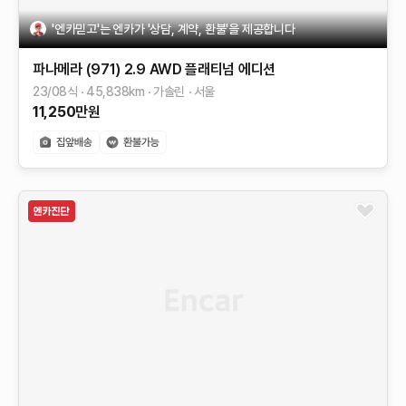
'엔카믿고'는 엔카가 '상담, 계약, 환불'을 제공합니다
파나메라 (971)
2.9 AWD 플래티넘 에디션
23/08식
45,838
km
가솔린
서울
11,250
만원