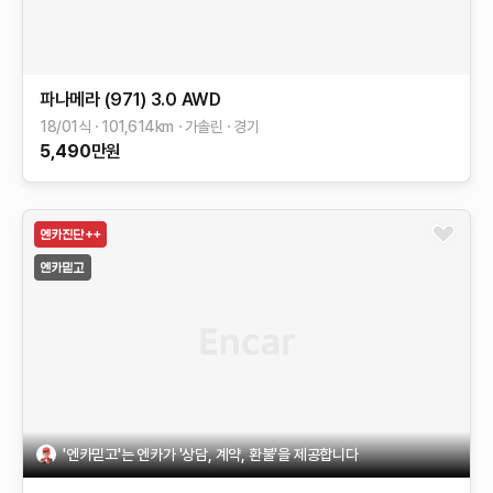
파나메라 (971)
3.0 AWD
18/01식
101,614
km
가솔린
경기
5,490
만원
'엔카믿고'는 엔카가 '상담, 계약, 환불'을 제공합니다