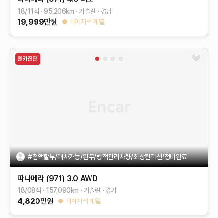
18/11식
95,206
km
가솔린
경남
19,999
만원
베이지색 계열
#전액할부/대차가능/완무/병적관리차량/최상컨디션/정비완료
파나메라 (971)
3.0 AWD
18/08식
157,090
km
가솔린
경기
4,820
만원
베이지색 계열