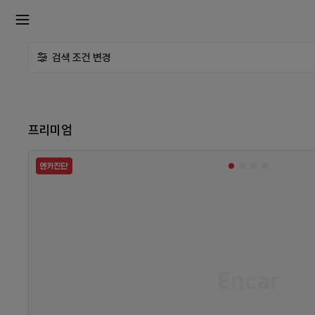
확
검색 조건 변경
장
메
프리미엄
뉴
열
기