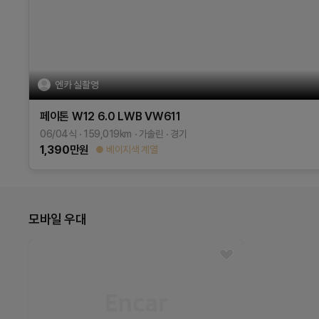
엔카 실촬영
페이톤
W12 6.0 LWB
VW611
06/04식
159,019
km
가솔린
경기
1,390
만원
베이지색 계열
모바일 우대