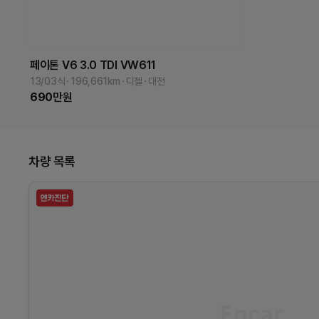
페이톤
V6 3.0 TDI
VW611
13/03식
196,661
km
디젤
대전
690
만원
차량 목록