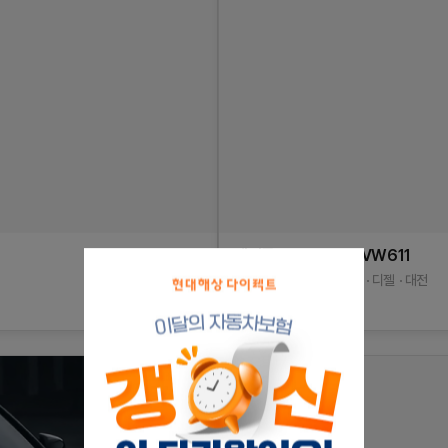
페이톤
V6 3.0 TDI
VW611
11/02식
244,686
km
디젤
대전
계약중
350
만원