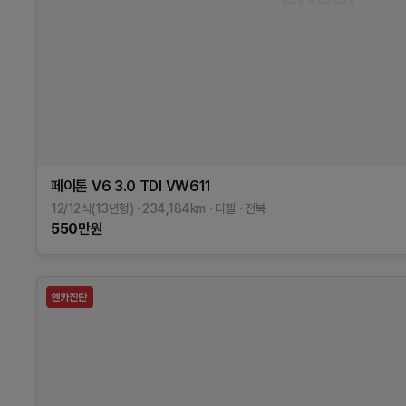
페이톤
V6 3.0 TDI
VW611
12/12식(13년형)
234,184
km
디젤
전북
550
만원