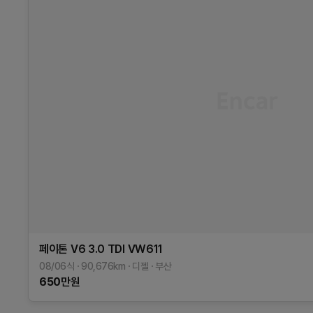
페이톤
V6 3.0 TDI
VW611
08/06식
90,676
km
디젤
부산
650
만원