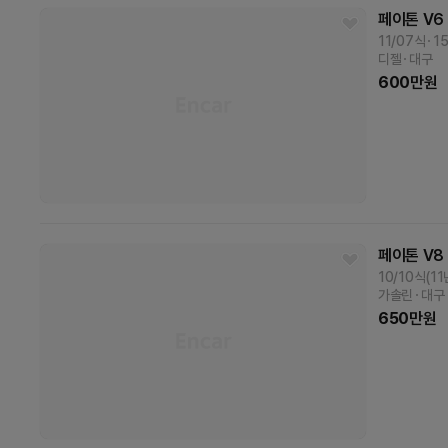
페이톤
V6 
11/07식
1
디젤
대구
600
만원
페이톤
V8
10/10식(1
가솔린
대구
650
만원