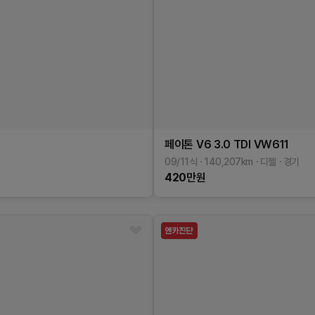
페이톤
V6 3.0 TDI
VW611
09/11식
140,207
km
디젤
경기
420
만원