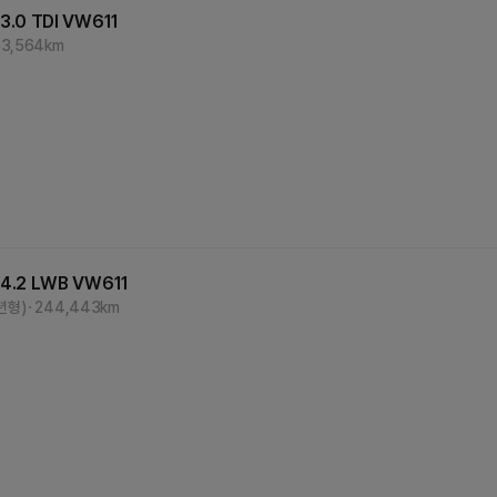
3.0 TDI
VW611
53,564
km
 4.2 LWB
VW611
1년형)
244,443
km