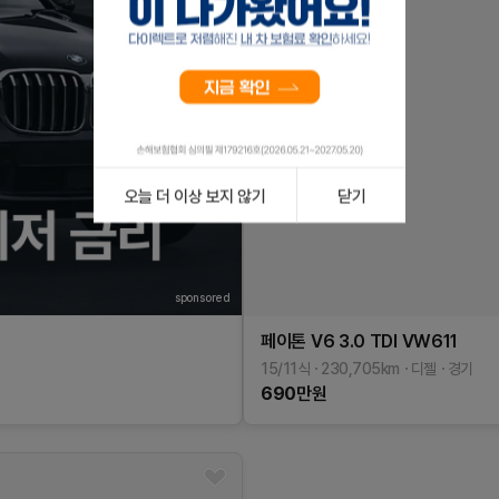
오늘 더 이상 보지 않기
닫기
sponsored
페이톤
V6 3.0 TDI
VW611
15/11식
230,705
km
디젤
경기
690
만원