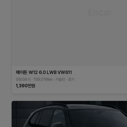
페이톤
W12 6.0 LWB
VW611
06/04식
159,019
km
가솔린
경기
1,390
만원