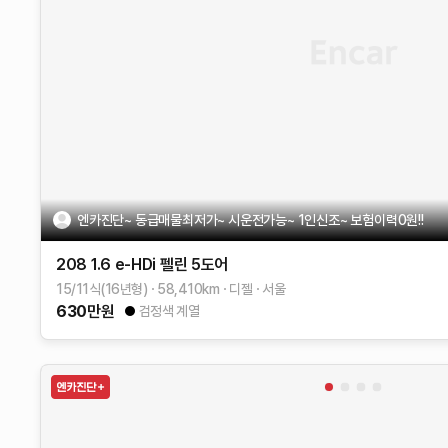
엔카진단~ 동급매물최저가~ 시운전가능~ 1인신조~ 보험이력0원!!
208
1.6 e-HDi 펠린 5도어
15/11식(16년형)
58,410
km
디젤
서울
630
만원
검정색 계열