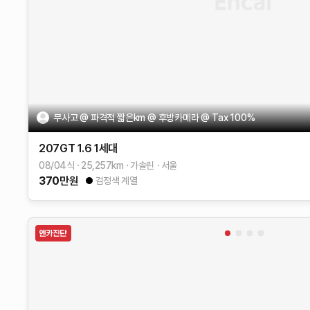
무사고 @ 파격적 짧은km @ 후방카메라 @ Tax 100%
207GT
1.6
1세대
08/04식
25,257
km
가솔린
서울
370
만원
검정색 계열