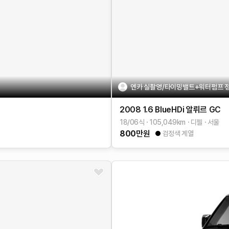
엔카 실촬영/타이밍밸트+워터펌프 정비완
2008
1.6 BlueHDi 알뤼르 GC
18/06식
105,049
km
디젤
서울
800
만원
검정색 계열