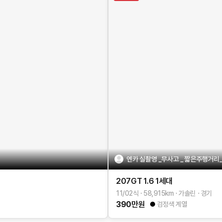
엔카 실촬영 _무사고 _ 짧은주행거리
207GT
1.6
1세대
11/02식
58,915
km
가솔린
경기
390
만원
검정색 계열