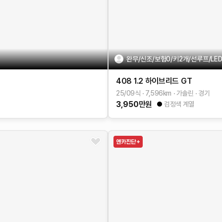
완무/신조/보험0/키2개/선루프/LED램프
408
1.2 하이브리드 GT
25/09식
7,596
km
가솔린
경기
3,950
만원
검정색 계열