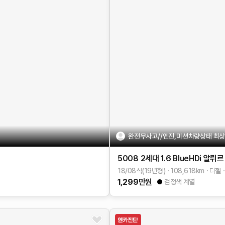
완전무사고//엔진,미션차량상태 최상/
5008 2세대
1.6 BlueHDi 알뤼르
18/08식(19년형)
108,618
km
디젤
1,299
만원
검정색 계열