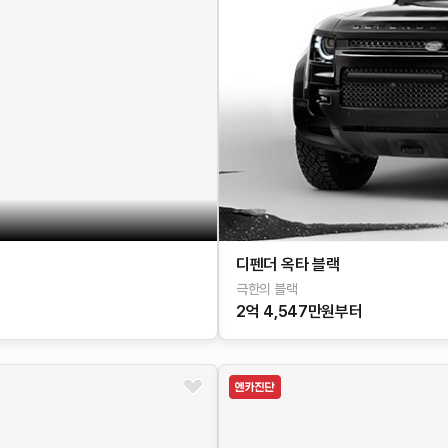
디펜더 옥타 블랙
극한의 블랙
2억 4,547만원부터