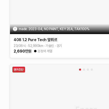
made. 2023-04, NO PAINT, KEY 2EA, TAX100%
408
1.2 Pure Tech 알뤼르
23/06식
52,990
km
가솔린
경기
2,690
만원
검정색 계열