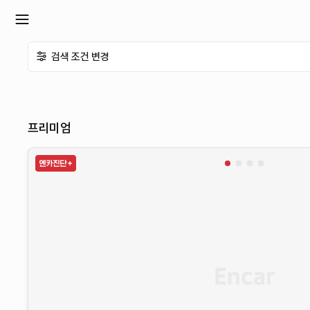
확
검색 조건 변경
장
메
프리미엄
뉴
열
기