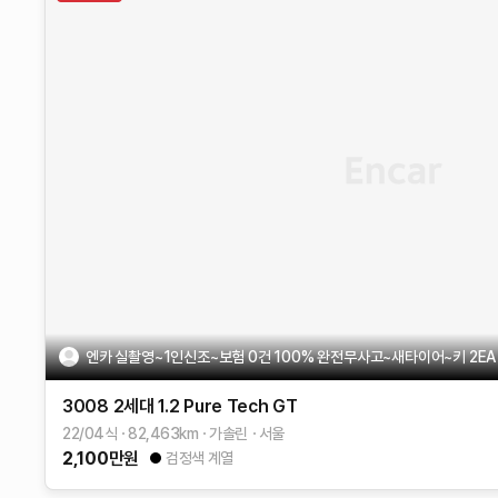
엔카 실촬영~1인신조~보험 0건 100% 완전무사고~새타이어~키 2EA
3008 2세대
1.2 Pure Tech GT
22/04식
82,463
km
가솔린
서울
2,100
만원
검정색 계열