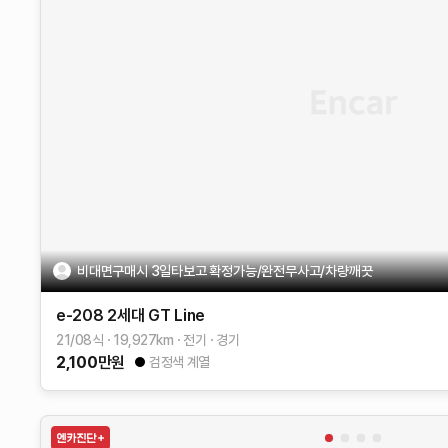
비대면구매시 3일타보고 확정가능/완전무사고/차량깨끗
e-208 2세대
GT Line
21/08식
19,927
km
전기
경기
2,100
만원
검정색 계열