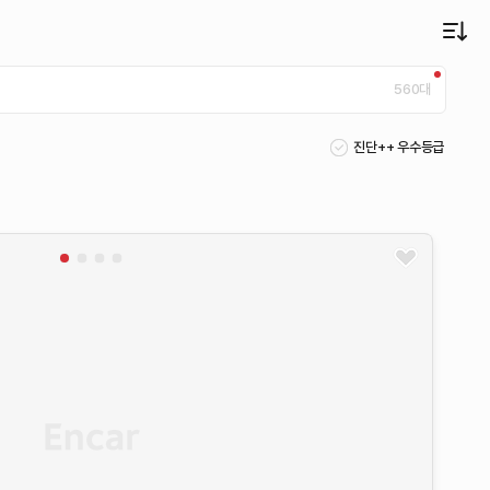
560
대
진단++ 우수등급