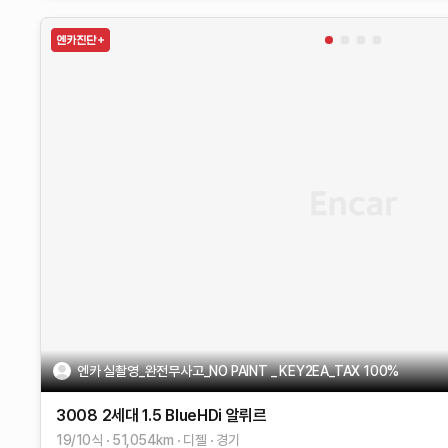
엔카 실촬영_완전무사고_NO PAINT _ KEY2EA_TAX 100%
3008 2세대
1.5 BlueHDi 알뤼르
19/10식
51,054
km
디젤
경기