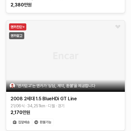
2,380
만원
'엔카믿고'는 엔카가 '상담, 계약, 환불'을 제공합니다
2008 2세대
1.5 BlueHDi GT Line
21/06식
34,251
km
디젤
경기
2,170
만원