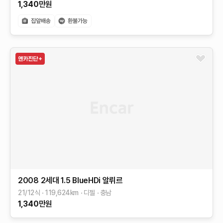
1,340
만원
2008 2세대
1.5 BlueHDi 알뤼르
21/12식
119,624
km
디젤
충남
1,340
만원