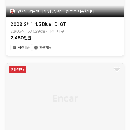
'엔카믿고'는 엔카가 '상담, 계약, 환불'을 제공합니다
2008 2세대
1.5 BlueHDi GT
22/05식
57,029
km
디젤
대구
2,450
만원