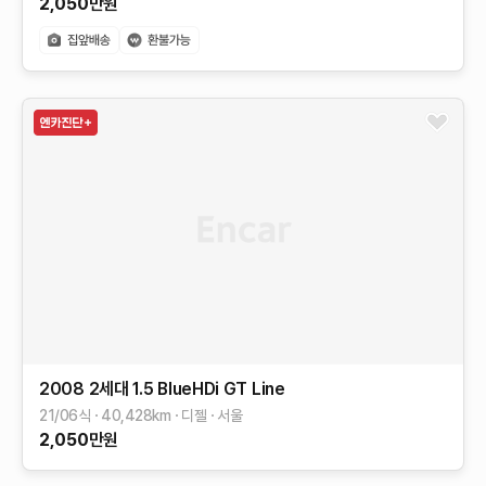
2,050
만원
2008 2세대
1.5 BlueHDi GT Line
21/06식
40,428
km
디젤
서울
2,050
만원