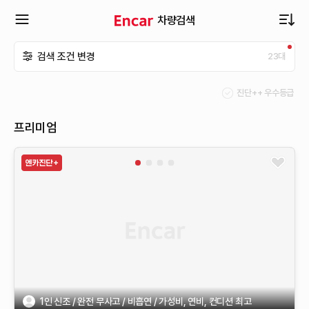
차량검색
확
검색 조건 변경
23
대
장
진단++ 우수등급
메
프리미엄
뉴
열
기
1인 신조 / 완전 무사고 / 비흡연 / 가성비, 연비, 컨디션 최고