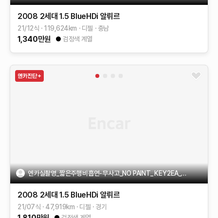
2008 2세대
1.5 BlueHDi 알뤼르
21/12식
119,624
km
디젤
충남
1,340
만원
검정색 계열
엔카실촬영_짧은주행비흡연-무사고_NO PAINT_ KEY2EA_TAX100%-
2008 2세대
1.5 BlueHDi 알뤼르
21/07식
47,919
km
디젤
경기
1,810
만원
검정색 계열