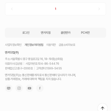
1
로그인
엔카지점
클린엔카
PC버전
사업자정보확인
개인정보처리방침
이용약관
금융소비자보호
엔카닷컴(주)
주소:
서울특별시 중구 통일로2길 16, 18~19층(순화동)
대표이사:
김상범
|
사업자번호:
104-86-54476
판매업신고:
중구-0393호
|
고객센터:
1599-5455
내
엔카닷컴(주)는 통신판매중개자로서 통신판매의 당사자가 아니며,
차
상품·거래정보, 거래에 대하여 책임을 지지 않습니다.
를
최
고
가
에
팔
고,
믿