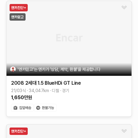
'엔카믿고'는 엔카가 '상담, 계약, 환불'을 제공합니다
2008 2세대
1.5 BlueHDi GT Line
21/03식
34,047
km
디젤
경기
1,650
만원