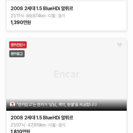
2008 2세대
1.5 BlueHDi 알뤼르
21/11식
89,874
km
디젤
경기
1,390
만원
'엔카믿고'는 엔카가 '상담, 계약, 환불'을 제공합니다
2008 2세대
1.5 BlueHDi 알뤼르
21/07식
47,919
km
디젤
경기
1,810
만원