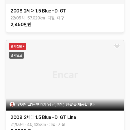
2008 2세대
1.5 BlueHDi GT
22/05식
57,029
km
디젤
대구
2,450
만원
'엔카믿고'는 엔카가 '상담, 계약, 환불'을 제공합니다
2008 2세대
1.5 BlueHDi GT Line
21/06식
40,428
km
디젤
서울