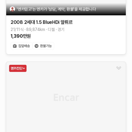
'엔카믿고'는 엔카가 '상담, 계약, 환불'을 제공합니다
2008 2세대
1.5 BlueHDi 알뤼르
21/11식
89,874
km
디젤
경기
1,390
만원