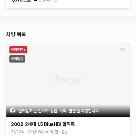
차량 목록
'엔카믿고'는 엔카가 '상담, 계약, 환불'을 제공합니다
2008 2세대
1.5 BlueHDi 알뤼르
21/12식
119,624
km
디젤
충남