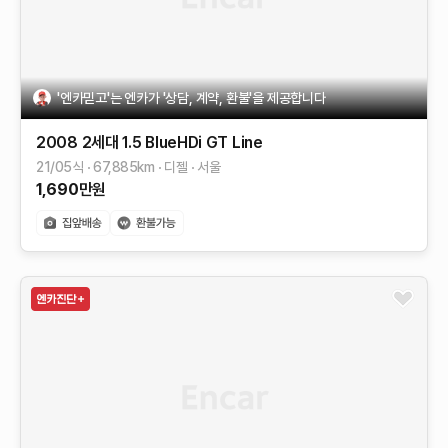
'엔카믿고'는 엔카가 '상담, 계약, 환불'을 제공합니다
2008 2세대
1.5 BlueHDi GT Line
21/05식
67,885
km
디젤
서울
1,690
만원