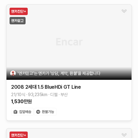
'엔카믿고'는 엔카가 '상담, 계약, 환불'을 제공합니다
2008 2세대
1.5 BlueHDi GT Line
21/10식
93,235
km
디젤
부산
1,530
만원