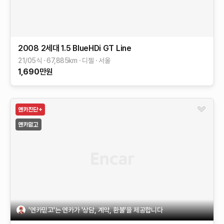
2008 2세대
1.5 BlueHDi GT Line
21/05식
67,885
km
디젤
서울
1,690
만원
'엔카믿고'는 엔카가 '상담, 계약, 환불'을 제공합니다