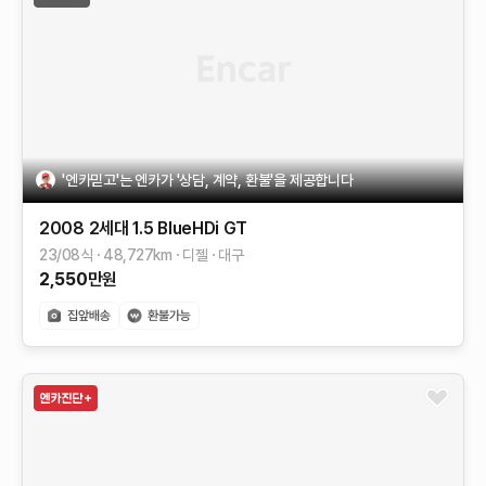
'엔카믿고'는 엔카가 '상담, 계약, 환불'을 제공합니다
2008 2세대
1.5 BlueHDi GT
23/08식
48,727
km
디젤
대구
2,550
만원