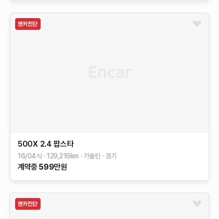
500X
2.4 팝스타
16/04식
129,216
km
가솔린
경기
계약중
599
만원