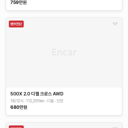
759
만원
500X
2.0 디젤 크로스 AWD
16/12식
112,291
km
디젤
인천
680
만원