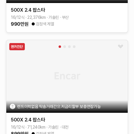
500X
2.4 팝스타
16/12식
22,376
km
가솔린
부산
990
만원
검정색 계열
렌트이력없음 탁송거래간으 저금리할부 보증연장가능
500X
2.4 팝스타
16/12식
71,240
km
가솔린
대전
899
만원
검정색 계열