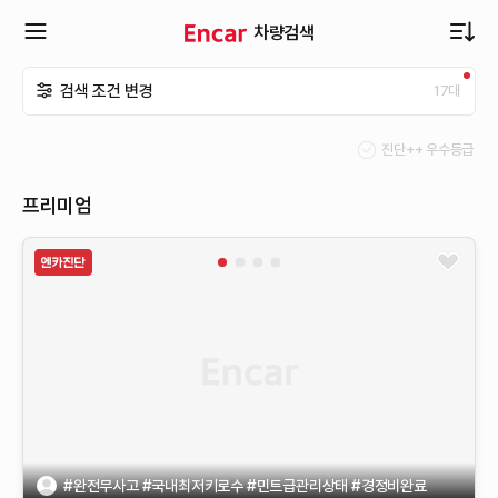
차량검색
확
검색 조건 변경
17
대
장
진단++ 우수등급
메
프리미엄
뉴
열
기
#완전무사고 #국내최저키로수 #민트급관리상태 #경정비완료