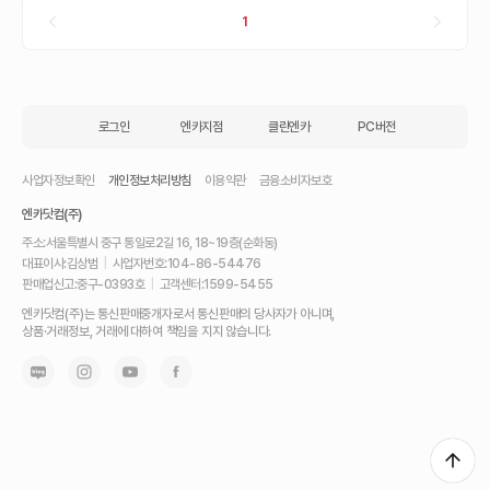
1
로그인
엔카지점
클린엔카
PC버전
사업자정보확인
개인정보처리방침
이용약관
금융소비자보호
엔카닷컴(주)
주소:
서울특별시 중구 통일로2길 16, 18~19층(순화동)
대표이사:
김상범
|
사업자번호:
104-86-54476
판매업신고:
중구-0393호
|
고객센터:
1599-5455
내
엔카닷컴(주)는 통신판매중개자로서 통신판매의 당사자가 아니며,
차
상품·거래정보, 거래에 대하여 책임을 지지 않습니다.
를
최
고
가
에
팔
고,
믿
고