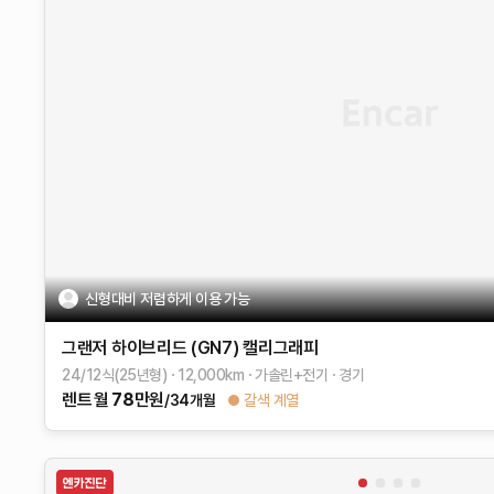
신형대비 저렴하게 이용 가능
그랜저 하이브리드 (GN7)
캘리그래피
24/12식(25년형)
12,000
km
가솔린+전기
경기
렌트
월
78
만원
/34개월
갈색 계열