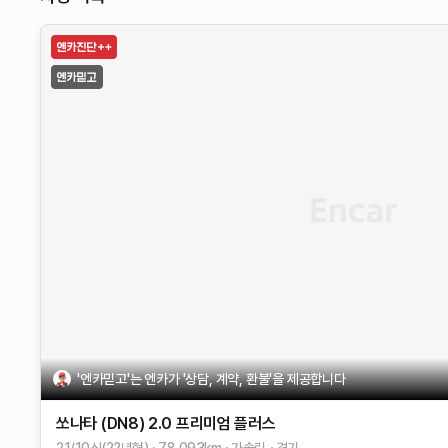
'엔카믿고'는 엔카가 '상담, 계약, 환불'을 제공합니다
쏘나타 (DN8)
2.0
프리미엄 플러스
21/10식(22년형)
78,093
km
가솔린
경기