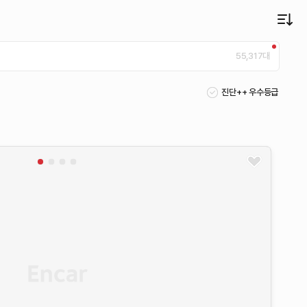
55,317
대
진단++ 우수등급