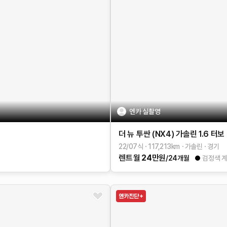
엔카 실촬영
더 뉴 투싼 (NX4)
가솔린 1.6 터보
22/07식
117,213
km
가솔린
경기
렌트
월
24
만원
/24개월
검정색 