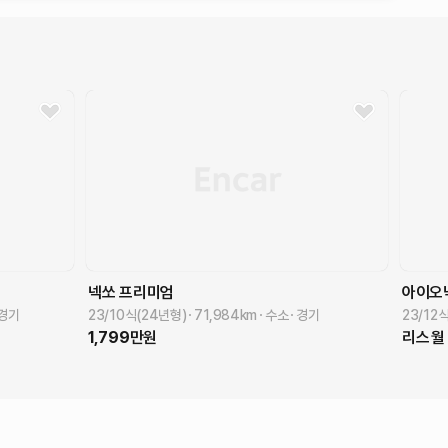
넥쏘
프리미엄
아이오
경기
23/10식(24년형)
71,984
km
수소
경기
23/12
1,799
만원
리스
월