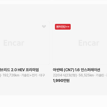
이브리드
2.0 HEV
프리미엄
아반떼 (CN7)
1.6
인스퍼레이션
)
192,726
km
가솔린+전기
대구
22/04식(23년형)
56,525
km
가솔린
1,990
만원