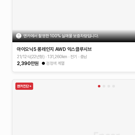
엔카에서 촬영한 100% 실매물 보증차량입니다.
아이오닉5
롱레인지 AWD
익스클루시브
21/12식(22년형)
131,260
km
전기
충남
2,390
만원
검정색 계열