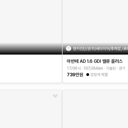
엔카진단/완무/새타이어/후측방,내비
아반떼 AD
1.6 GDI 밸류 플러스
17/06식
167,084
km
가솔린
경기
739
만원
검정색 계열