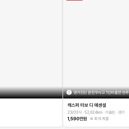
엔카진단 완전무사고 1인비흡연 썬루
캐스퍼
터보 디 에센셜
23/03식
52,624
km
가솔린
경기
1,590
만원
회색 계열