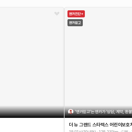
'엔카믿고'는 엔카가 '상담, 계약, 환
더 뉴 그랜드 스타렉스
어린이보호
18/11식(19년형)
138,210
km
디젤