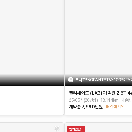
무사고*NOPAINT*TAX100*KEY
팰리세이드 (LX3)
가솔린 2.5T 
25/05식(26년형)
18,144
km
가솔린
계약중
7,990
만원
갈색 계열