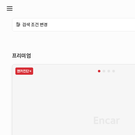
확
검색 조건 변경
장
메
프리미엄
뉴
열
기