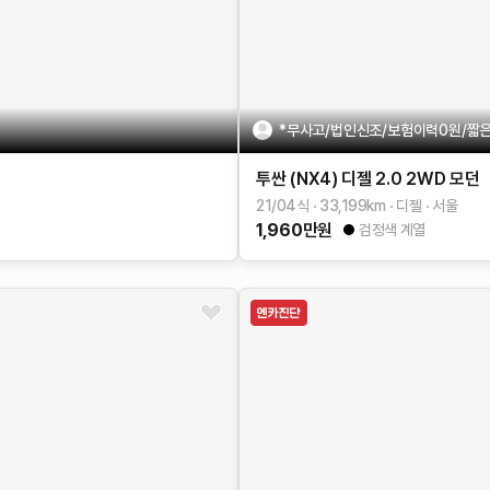
*무사고/법인신조/보험이력0원/짧은
투싼 (NX4)
디젤 2.0 2WD
모던
21/04식
33,199
km
디젤
서울
1,960
만원
검정색 계열