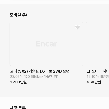
모바일 우대
코나 (SX2)
가솔린 1.6 터보 2WD
모던
LF 쏘나타 하
23/02식
120,664
km
가솔린
경기
15/10식(16년형
1,730
만원
660
만원
차량 목록