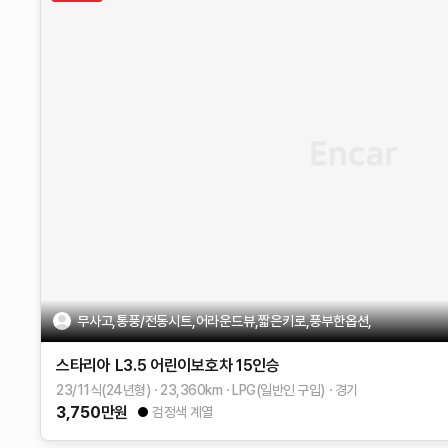
무사고,통풍/전동시트,어라운드뷰,짧은키로,풍부한옵션,
스타리아
L3.5 어린이보호차
15인승
23/11식(24년형)
23,360
km
LPG(일반인 구입)
경기
3,750
만원
검정색 계열