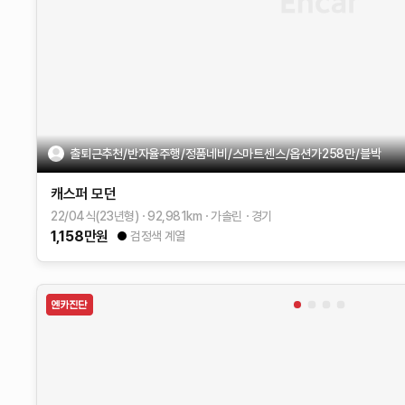
출퇴근추천/반자율주행/정품네비/스마트센스/옵션가258만/블박
캐스퍼
모던
22/04식(23년형)
92,981
km
가솔린
경기
1,158
만원
검정색 계열