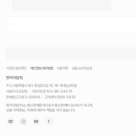
사업자정보확인
개인정보처리방침
이용약관
금융소비자보호
엔카닷컴(주)
주소:
서울특별시 중구 통일로2길 16, 18~19층(순화동)
대표이사:
김상범
|
사업자번호:
104-86-54476
판매업신고:
중구-0393호
|
고객센터:
1599-5455
내
엔카닷컴(주)는 통신판매중개자로서 통신판매의 당사자가 아니며,
차
상품·거래정보, 거래에 대하여 책임을 지지 않습니다.
를
최
고
가
에