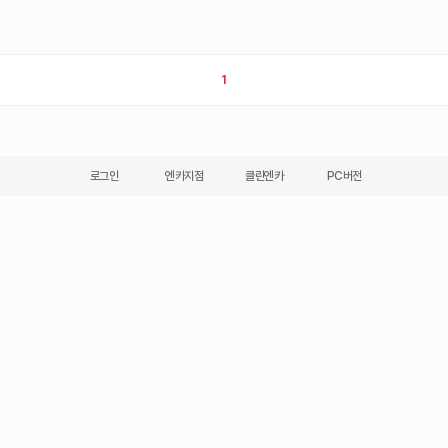
1
로그인
엔카지점
클린엔카
PC버전