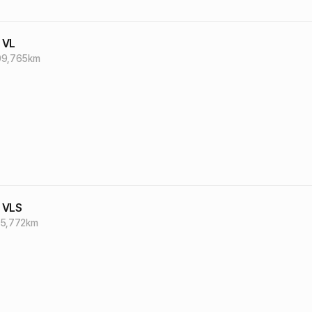
 VL
09,765
km
 VLS
15,772
km