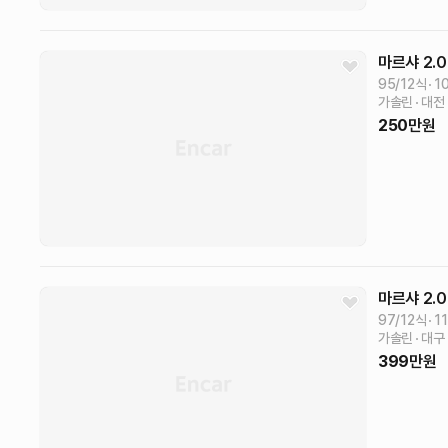
마르샤
2.0
95/12식
1
가솔린
대전
250
만원
마르샤
2.0
97/12식
1
가솔린
대구
399
만원