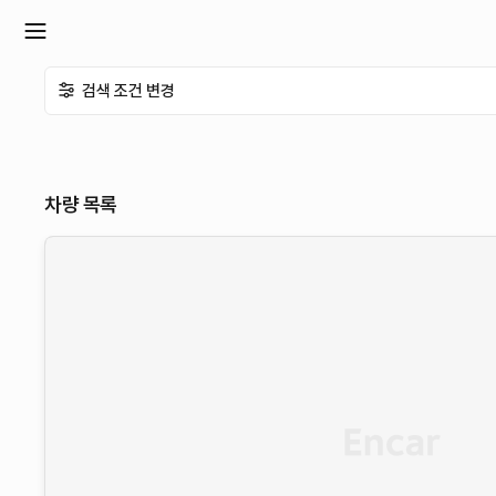
확
검색 조건 변경
장
메
차량 목록
뉴
열
기