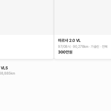
마르샤
2.0 VL
97/08식
90,278
km
가솔린
전북
300
만원
 VLS
68,885
km