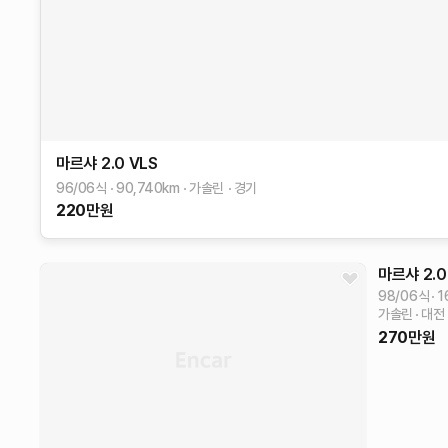
마르샤
2.0 VLS
96/06식
90,740
km
가솔린
경기
220
만원
마르샤
2.0
98/06식
1
가솔린
대전
270
만원