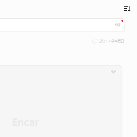
5
대
진단++ 우수등급