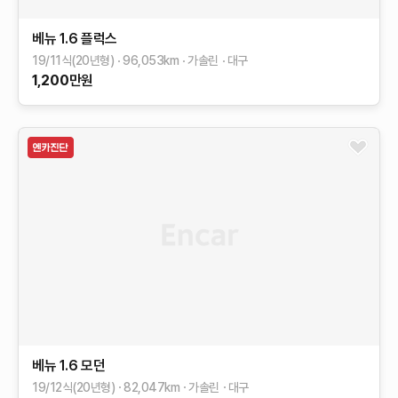
베뉴
1.6 플럭스
19/11식(20년형)
96,053
km
가솔린
대구
1,200
만원
베뉴
1.6 모던
19/12식(20년형)
82,047
km
가솔린
대구