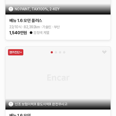
NO PAINT, TAX100%, 2-KEY
베뉴
1.6 모던 플러스
22/10식
82,392
km
가솔린
부산
1,540
만원
검정색 계열
신조 보험이력X 용도이력X 완전무사고
베뉴
1.6 모던