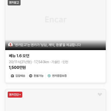
'엔카믿고'는 엔카가 '상담, 계약, 환불'을 제공합니다
베뉴
1.6 모던
20/11식(21년형)
17,540
km
가솔린
인천
1,500
만원