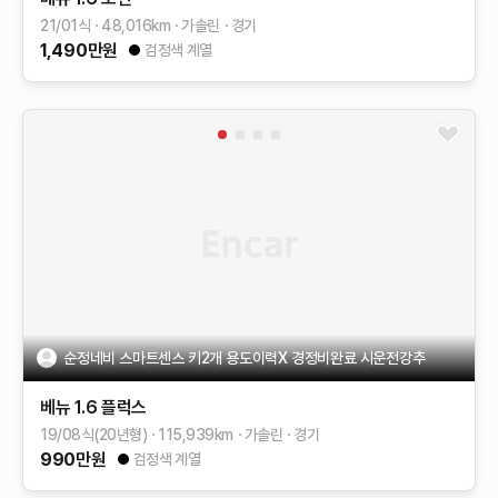
21/01식
48,016
km
가솔린
경기
1,490
만원
검정색 계열
순정네비 스마트센스 키2개 용도이력X 경정비완료 시운전강추
베뉴
1.6 플럭스
19/08식(20년형)
115,939
km
가솔린
경기
990
만원
검정색 계열