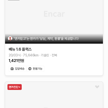
'엔카믿고'는 엔카가 '상담, 계약, 환불'을 제공합니다
베뉴
1.6 플럭스
20/03식
75,646
km
가솔린
전북
1,421
만원