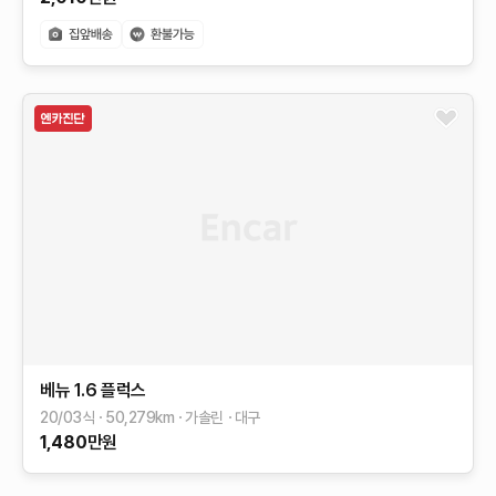
베뉴
1.6 플럭스
20/03식
50,279
km
가솔린
대구
1,480
만원