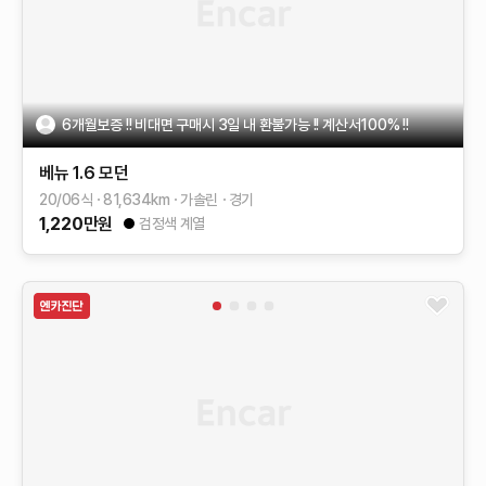
6개월보증 !! 비대면 구매시 3일 내 환불가능 !! 계산서100% !!
베뉴
1.6 모던
20/06식
81,634
km
가솔린
경기
1,220
만원
검정색 계열