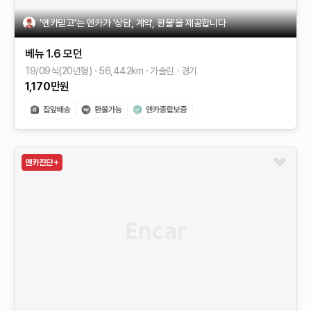
'엔카믿고'는 엔카가 '상담, 계약, 환불'을 제공합니다
베뉴
1.6 모던
19/09식(20년형)
56,442
km
가솔린
경기
1,170
만원