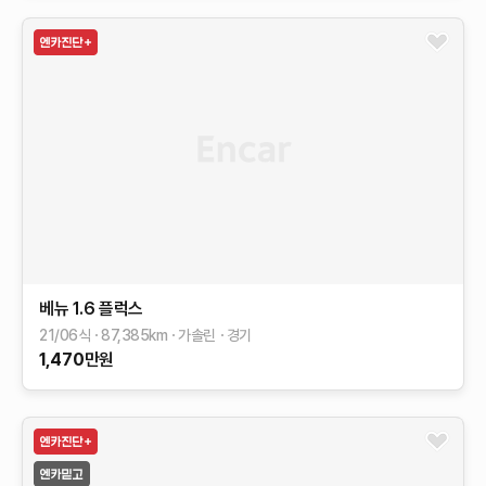
베뉴
1.6 플럭스
21/06식
87,385
km
가솔린
경기
1,470
만원