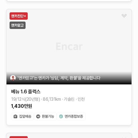
'엔카믿고'는 엔카가 '상담, 계약, 환불'을 제공합니다
베뉴
1.6 플럭스
19/12식(20년형)
86,131
km
가솔린
인천
1,430
만원