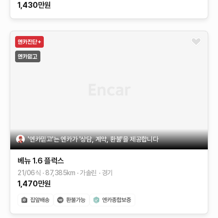
1,430
만원
'엔카믿고'는 엔카가 '상담, 계약, 환불'을 제공합니다
베뉴
1.6 플럭스
21/06식
87,385
km
가솔린
경기
1,470
만원