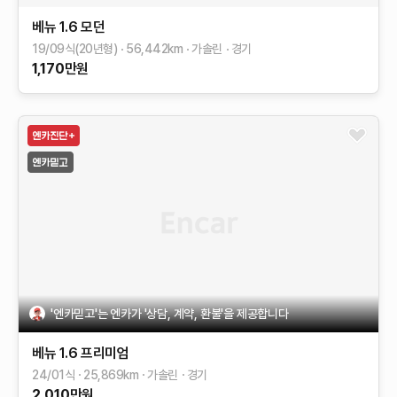
베뉴
1.6 모던
19/09식(20년형)
56,442
km
가솔린
경기
1,170
만원
'엔카믿고'는 엔카가 '상담, 계약, 환불'을 제공합니다
베뉴
1.6 프리미엄
24/01식
25,869
km
가솔린
경기
2,010
만원