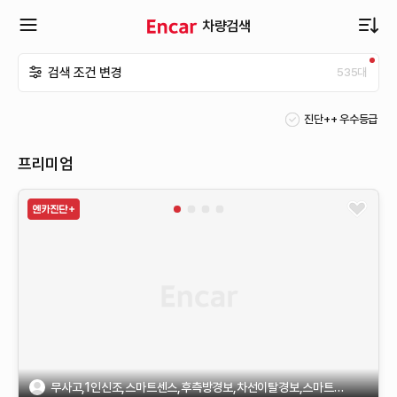
차량검색
확
검색 조건 변경
535
대
장
진단++ 우수등급
메
프리미엄
뉴
열
기
무사고,1인신조,스마트센스,후측방경보,차선이탈경보,스마트키,