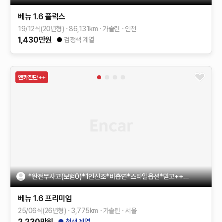
베뉴
1.6 플럭스
19/12식(20년형)
86,131
km
가솔린
인천
1,430
만원
검정색 계열
*완전무사고(보험0)*1인신조*비흡연*스타일옵션*믿고++제휴업체
베뉴
1.6 프리미엄
25/06식(26년형)
3,775
km
가솔린
서울
2,230
만원
청색 계열