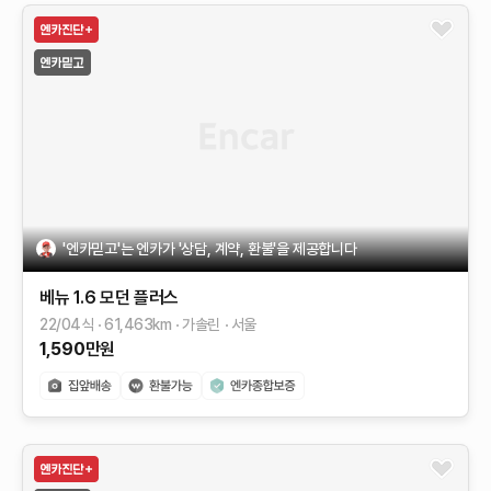
'엔카믿고'는 엔카가 '상담, 계약, 환불'을 제공합니다
베뉴
1.6 모던 플러스
22/04식
61,463
km
가솔린
서울
1,590
만원