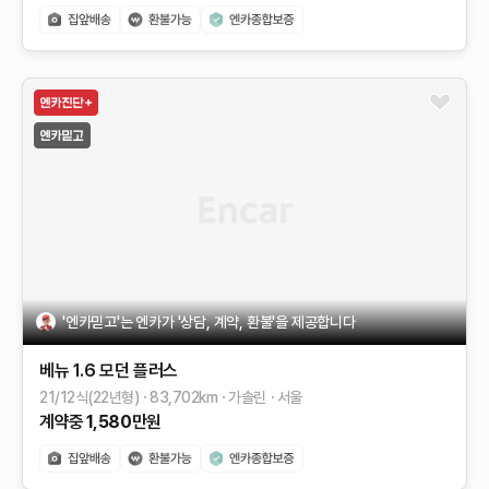
'엔카믿고'는 엔카가 '상담, 계약, 환불'을 제공합니다
베뉴
1.6 모던 플러스
21/12식(22년형)
83,702
km
가솔린
서울
계약중
1,580
만원