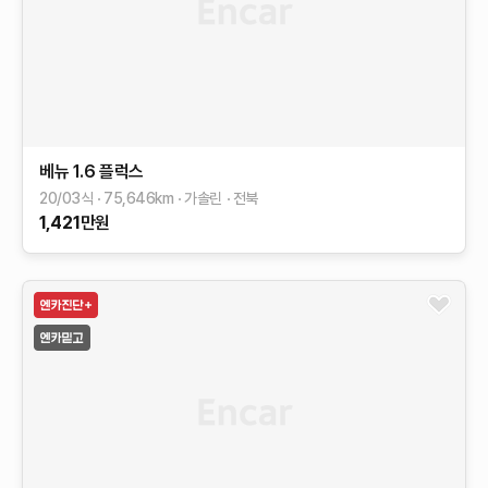
베뉴
1.6 플럭스
20/03식
75,646
km
가솔린
전북
1,421
만원