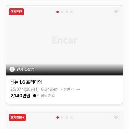
엔카 실촬영
베뉴
1.6 프리미엄
25/07식(26년형)
8,649
km
가솔린
대구
2,140
만원
검정색 계열