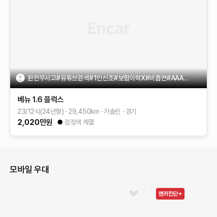
완전무사고#유튜브검색#1인신조#보험이력X#비흡연#AAA급#제조사
베뉴
1.6 플럭스
23/12식(24년형)
29,450
km
가솔린
경기
2,020
만원
검정색 계열
모바일 우대