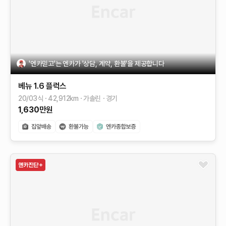
'엔카믿고'는 엔카가 '상담, 계약, 환불'을 제공합니다
베뉴
1.6 플럭스
20/03식
42,912
km
가솔린
경기
1,630
만원