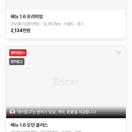
베뉴
1.6 프리미엄
25/06식(26년형)
14,697
km
가솔린
경기
2,134
만원
'엔카믿고'는 엔카가 '상담, 계약, 환불'을 제공합니다
베뉴
1.6 모던 플러스