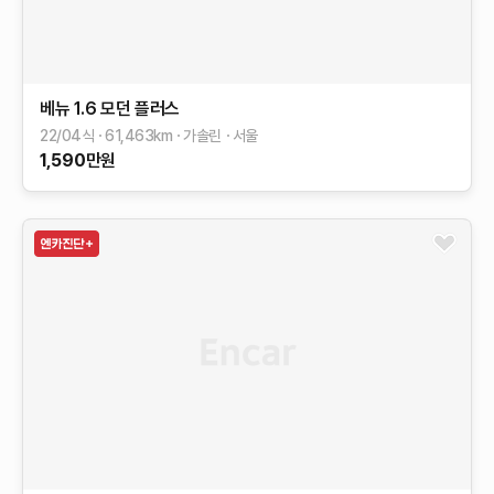
베뉴
1.6 모던 플러스
22/04식
61,463
km
가솔린
서울
1,590
만원