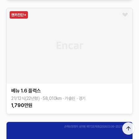
베뉴
1.6 플럭스
21/12식(22년형)
58,010
km
가솔린
경기
1,790
만원