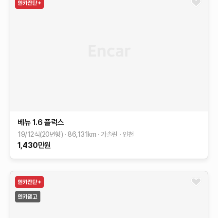
베뉴
1.6 플럭스
19/12식(20년형)
86,131
km
가솔린
인천
1,430
만원