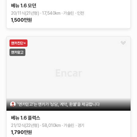
베뉴
1.6 모던
20/11식(21년형)
17,540
km
가솔린
인천
1,500
만원
'엔카믿고'는 엔카가 '상담, 계약, 환불'을 제공합니다
베뉴
1.6 플럭스
21/12식(22년형)
58,010
km
가솔린
경기
1,790
만원