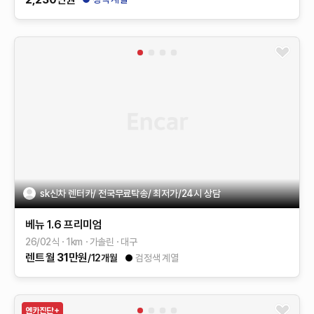
sk신차 렌터카/ 전국무료탁송/ 최저가/24시 상담
베뉴
1.6 프리미엄
26/02식
1
km
가솔린
대구
렌트
월
31
만원
/12개월
검정색 계열