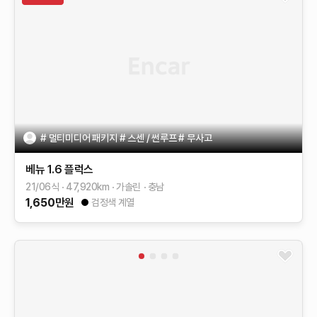
# 멀티미디어 패키지 # 스센 / 썬루프 # 무사고
베뉴
1.6 플럭스
21/06식
47,920
km
가솔린
충남
1,650
만원
검정색 계열