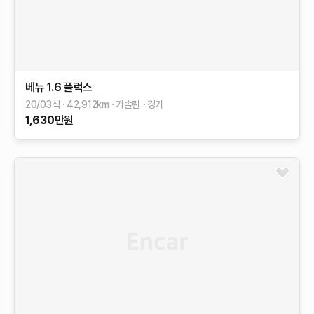
베뉴
1.6 플럭스
20/03식
42,912
km
가솔린
경기
1,630
만원