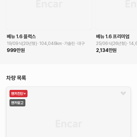
베뉴
1.6 플럭스
베뉴
1.6 프리미엄
19/09식(20년형)
104,046
km
가솔린
대구
25/06식(26년형)
14,
999
만원
2,134
만원
차량 목록