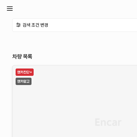
확
검색 조건 변경
장
메
차량 목록
뉴
열
기