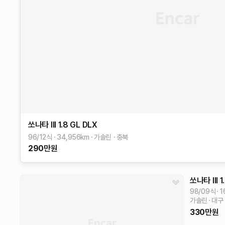
쏘나타 III
1.8 GL DLX
96/12식
34,956
km
가솔린
충북
290
만원
쏘나타 III
1
98/09식
1
가솔린
대구
330
만원