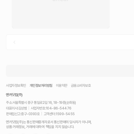
사업자정보확인
개인정보처리방침
이용약관
금융소비자보호
엔카닷컴(주)
주소:
서울특별시 중구 통일로2길 16, 18~19층(순화동)
대표이사:
김상범
|
사업자번호:
104-86-54476
판매업신고:
중구-0393호
|
고객센터:
1599-5455
내
엔카닷컴(주)는 통신판매중개자로서 통신판매의 당사자가 아니며,
차
상품·거래정보, 거래에 대하여 책임을 지지 않습니다.
를
최