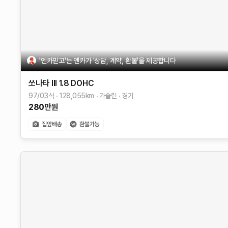
'엔카믿고'는 엔카가 '상담, 계약, 환불'을 제공합니다
쏘나타 III
1.8 DOHC
97/03식
128,055
km
가솔린
경기
280
만원