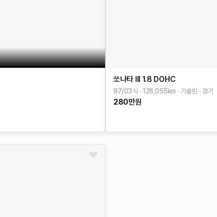
쏘나타 III
1.8 DOHC
97/03식
128,055
km
가솔린
경기
280
만원