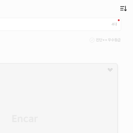
4
대
진단++ 우수등급