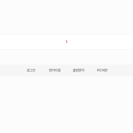
1
로그인
엔카지점
클린엔카
PC버전