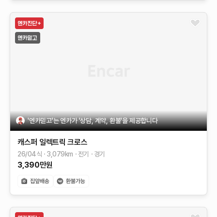
'엔카믿고'는 엔카가 '상담, 계약, 환불'을 제공합니다
캐스퍼 일렉트릭
크로스
26/04식
3,079
km
전기
경기
3,390
만원