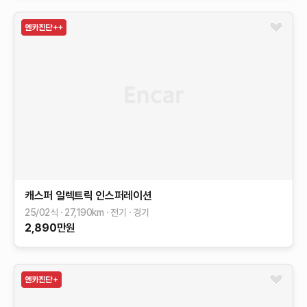
캐스퍼 일렉트릭
인스퍼레이션
25/02식
27,190
km
전기
경기
2,890
만원