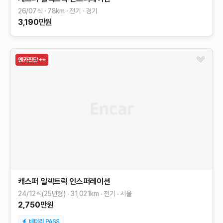
26/07식
78
km
전기
경기
3,190
만원
캐스퍼 일렉트릭
인스퍼레이션
24/12식(25년형)
31,021
km
전기
서울
2,750
만원