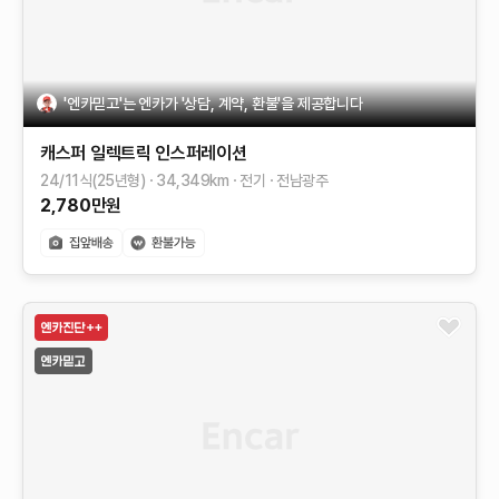
'엔카믿고'는 엔카가 '상담, 계약, 환불'을 제공합니다
캐스퍼 일렉트릭
인스퍼레이션
24/11식(25년형)
34,349
km
전기
전남광주
2,780
만원