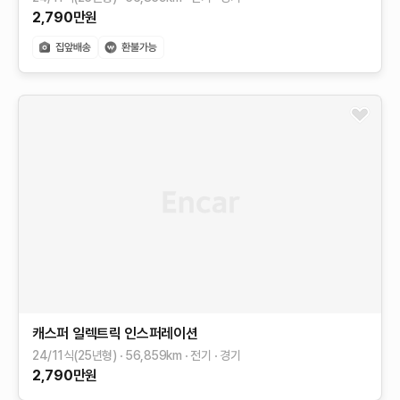
2,790
만원
캐스퍼 일렉트릭
인스퍼레이션
24/11식(25년형)
56,859
km
전기
경기
2,790
만원