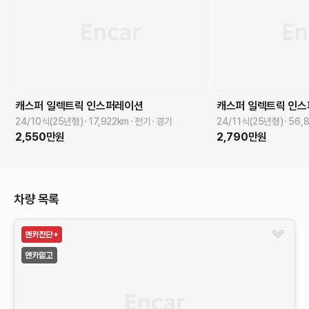
캐스퍼 일렉트릭
인스퍼레이션
캐스퍼 일렉트릭
인스
24/10식(25년형)
17,922
km
전기
경기
24/11식(25년형)
56,
2,550
만원
2,790
만원
차량 목록