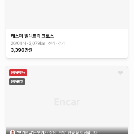
캐스퍼 일렉트릭
크로스
26/04식
3,079
km
전기
경기
3,390
만원
'엔카믿고'는 엔카가 '상담, 계약, 환불'을 제공합니다