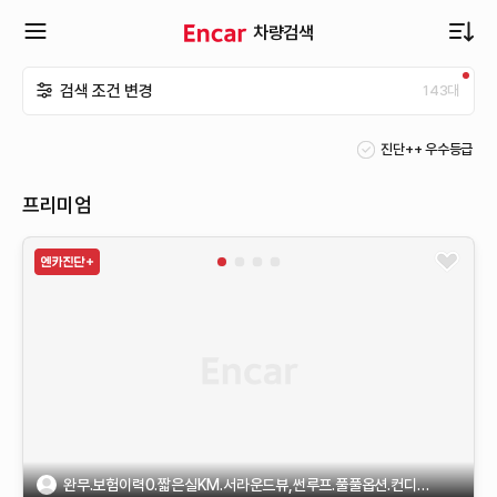
차량검색
확
검색 조건 변경
143
대
장
진단++ 우수등급
메
프리미엄
뉴
열
기
완무.보험이력0.짧은실KM.서라운드뷰,썬루프.풀풀옵션.컨디션AA