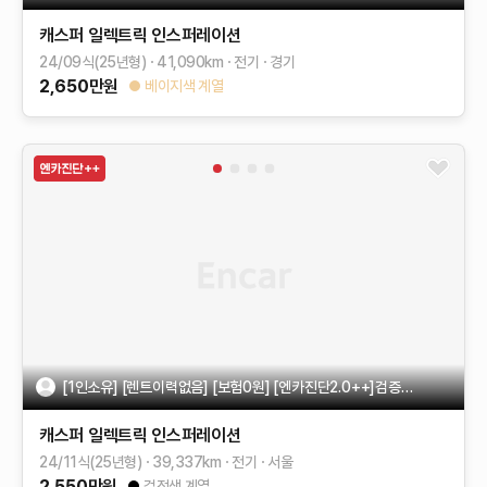
캐스퍼 일렉트릭
인스퍼레이션
24/09식(25년형)
41,090
km
전기
경기
2,650
만원
베이지색 계열
[1인소유] [렌트이력없음] [보험0원] [엔카진단2.0++]검증된이력
캐스퍼 일렉트릭
인스퍼레이션
24/11식(25년형)
39,337
km
전기
서울
2,550
만원
검정색 계열