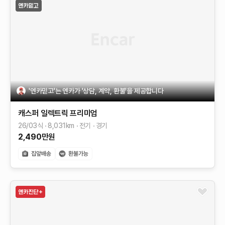
'엔카믿고'는 엔카가 '상담, 계약, 환불'을 제공합니다
캐스퍼 일렉트릭
프리미엄
26/03식
8,031
km
전기
경기
2,490
만원