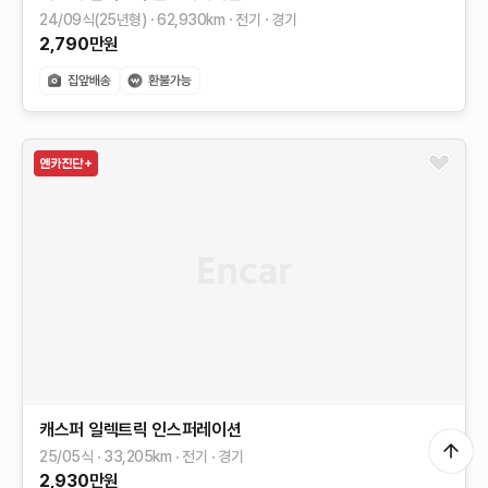
24/09식(25년형)
62,930
km
전기
경기
2,790
만원
캐스퍼 일렉트릭
인스퍼레이션
25/05식
33,205
km
전기
경기
2,930
만원