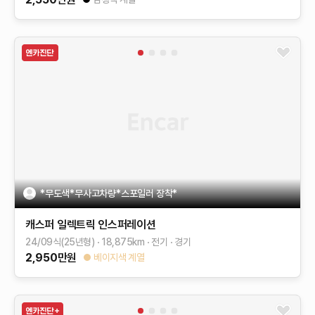
*무도색*무사고차량*스포일러 장착*
캐스퍼 일렉트릭
인스퍼레이션
24/09식(25년형)
18,875
km
전기
경기
2,950
만원
베이지색 계열