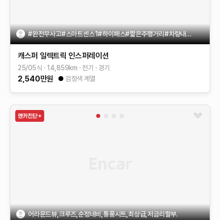
#완전무사고#스마트센스1#하이패스#짧은주행거리#차량내외부깔끔
캐스퍼 일렉트릭
인스퍼레이션
25/05식
14,859
km
전기
경기
2,540
만원
검정색 계열
어라운드뷰,크루즈,순정네비,통풍시트,최상급,저금리할부.