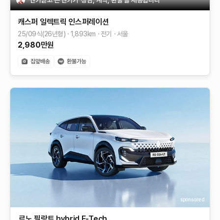
캐스퍼 일렉트릭
인스퍼레이션
25/09식(26년형)
1,893
km
전기
서울
2,980
만원
sponsored
르노 필랑트 hybrid E-Tech​