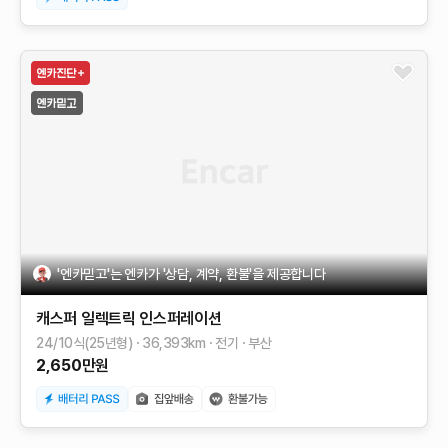
'엔카믿고'는 엔카가 '상담, 계약, 환불'을 제공합니다
캐스퍼 일렉트릭
인스퍼레이션
24/10식(25년형)
36,393
km
전기
부산
2,650
만원