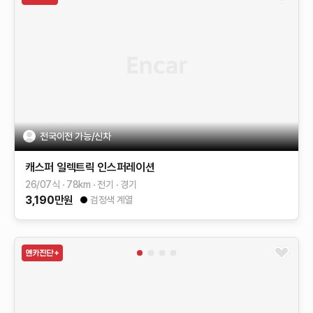
전국이전 가능/신차
캐스퍼 일렉트릭
인스퍼레이션
26/07식
78
km
전기
경기
3,190
만원
검정색 계열