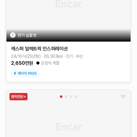
엔카 실촬영
캐스퍼 일렉트릭
인스퍼레이션
24/10식(25년형)
36,393
km
전기
부산
2,650
만원
검정색 계열