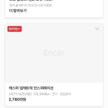
썸머 쿨 패키지 전국 전시장 이벤트
더 알아보기
캐스퍼 일렉트릭
인스퍼레이션
24/11식(25년형)
34,349
km
전기
전남광주
2,780
만원