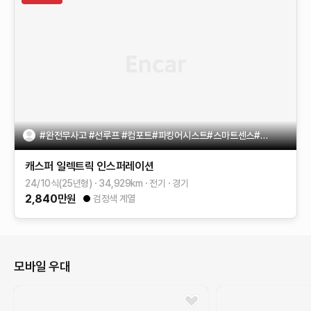
#완전무사고 #선루프 #컴포트#파킹어시스트#스마트센스#무광블루
캐스퍼 일렉트릭
인스퍼레이션
24/10식(25년형)
34,929
km
전기
경기
2,840
만원
검정색 계열
모바일 우대