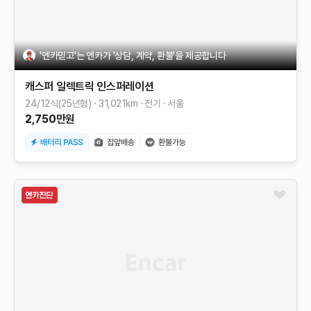
'엔카믿고'는 엔카가 '상담, 계약, 환불'을 제공합니다
캐스퍼 일렉트릭
인스퍼레이션
24/12식(25년형)
31,021
km
전기
서울
2,750
만원