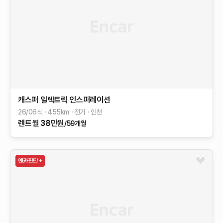
캐스퍼 일렉트릭
인스퍼레이션
26/06식
455
km
전기
인천
렌트
월
38
만원
/59개월