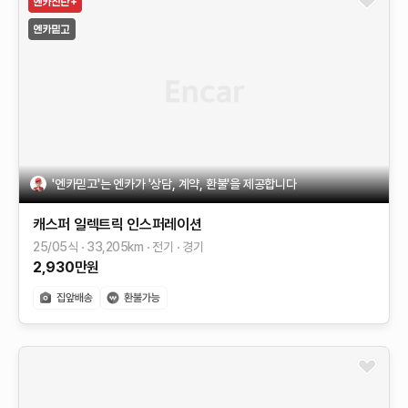
'엔카믿고'는 엔카가 '상담, 계약, 환불'을 제공합니다
캐스퍼 일렉트릭
인스퍼레이션
25/05식
33,205
km
전기
경기
2,930
만원