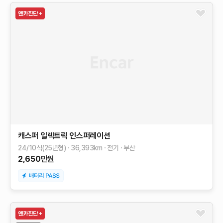
캐스퍼 일렉트릭
인스퍼레이션
24/10식(25년형)
36,393
km
전기
부산
2,650
만원