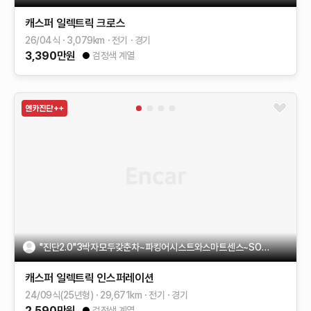
캐스퍼 일렉트릭
크로스
26/04식
3,079
km
전기
경기
3,390
만원
검정색 계열
"진단2.0"3박자모두갖춘차~파킹어시스트와스마트센스~SOH98.6%
캐스퍼 일렉트릭
인스퍼레이션
24/09식(25년형)
29,671
km
전기
경기
2,590
만원
검정색 계열