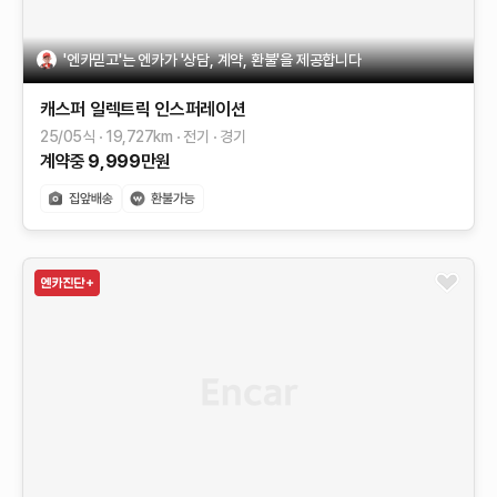
'엔카믿고'는 엔카가 '상담, 계약, 환불'을 제공합니다
캐스퍼 일렉트릭
인스퍼레이션
25/05식
19,727
km
전기
경기
계약중
9,999
만원