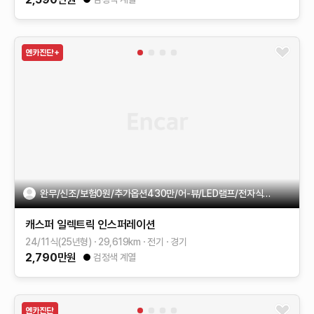
완무/신조/보험0원/추가옵션430만/어-뷰/LED램프/전자식계기판..
캐스퍼 일렉트릭
인스퍼레이션
24/11식(25년형)
29,619
km
전기
경기
2,790
만원
검정색 계열