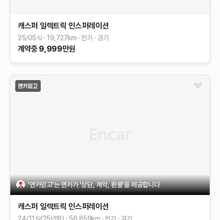
캐스퍼 일렉트릭
인스퍼레이션
25/05식
19,727
km
전기
경기
계약중
9,999
만원
'엔카믿고'는 엔카가 '상담, 계약, 환불'을 제공합니다
캐스퍼 일렉트릭
인스퍼레이션
24/11식(25년형)
56,859
km
전기
경기