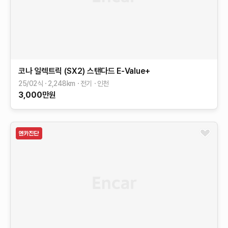
코나 일렉트릭 (SX2)
스탠다드
E-Value+
25/02식
2,248
km
전기
인천
3,000
만원