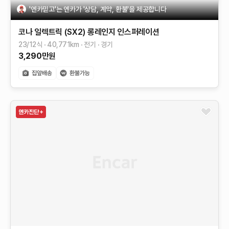
'엔카믿고'는 엔카가 '상담, 계약, 환불'을 제공합니다
코나 일렉트릭 (SX2)
롱레인지
인스퍼레이션
23/12식
40,771
km
전기
경기
3,290
만원