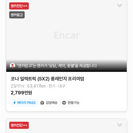
'엔카믿고'는 엔카가 '상담, 계약, 환불'을 제공합니다
코나 일렉트릭 (SX2)
롱레인지
프리미엄
23/11식
53,417
km
전기
대구
2,799
만원