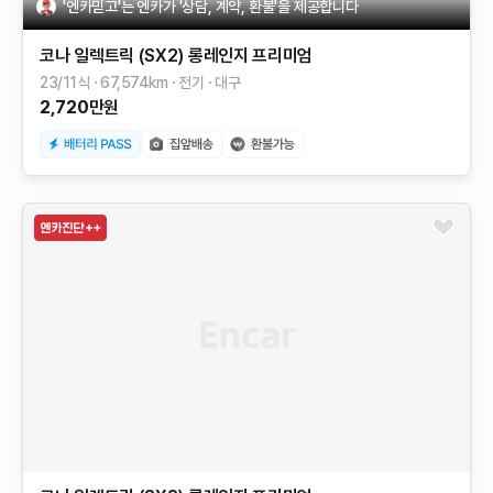
'엔카믿고'는 엔카가 '상담, 계약, 환불'을 제공합니다
코나 일렉트릭 (SX2)
롱레인지
프리미엄
23/11식
67,574
km
전기
대구
2,720
만원