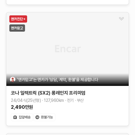
'엔카믿고'는 엔카가 '상담, 계약, 환불'을 제공합니다
코나 일렉트릭 (SX2)
롱레인지
프리미엄
24/04식(25년형)
127,960
km
전기
부산
2,490
만원