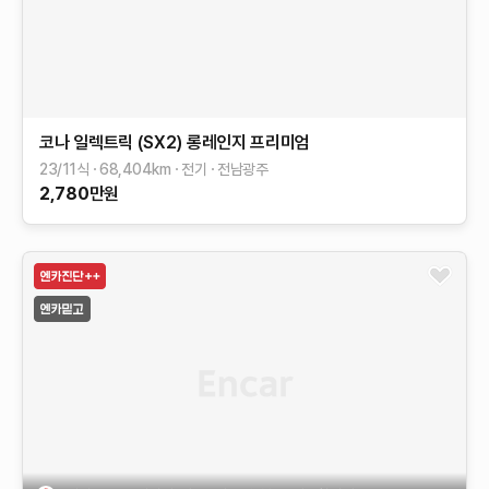
코나 일렉트릭 (SX2)
롱레인지
프리미엄
23/11식
68,404
km
전기
전남광주
2,780
만원