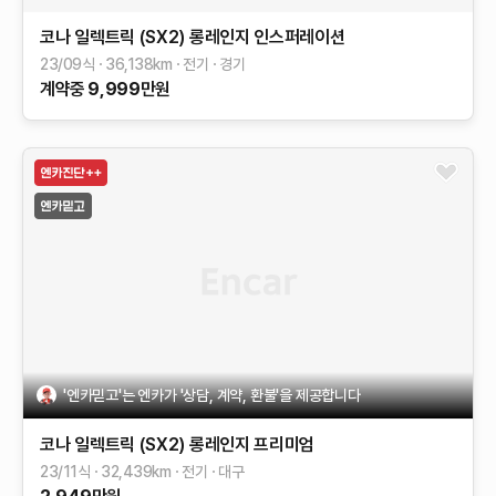
코나 일렉트릭 (SX2)
롱레인지
인스퍼레이션
23/09식
36,138
km
전기
경기
계약중
9,999
만원
'엔카믿고'는 엔카가 '상담, 계약, 환불'을 제공합니다
코나 일렉트릭 (SX2)
롱레인지
프리미엄
23/11식
32,439
km
전기
대구