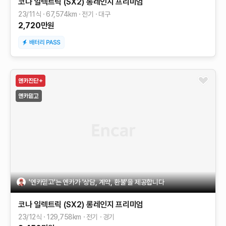
코나 일렉트릭 (SX2)
롱레인지
프리미엄
23/11식
67,574
km
전기
대구
2,720
만원
'엔카믿고'는 엔카가 '상담, 계약, 환불'을 제공합니다
코나 일렉트릭 (SX2)
롱레인지
프리미엄
23/12식
129,758
km
전기
경기