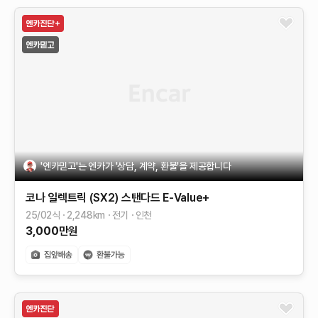
'엔카믿고'는 엔카가 '상담, 계약, 환불'을 제공합니다
코나 일렉트릭 (SX2)
스탠다드
E-Value+
25/02식
2,248
km
전기
인천
3,000
만원