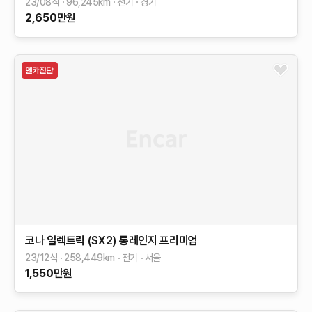
23/08식
96,245
km
전기
경기
2,650
만원
코나 일렉트릭 (SX2)
롱레인지
프리미엄
23/12식
258,449
km
전기
서울
1,550
만원