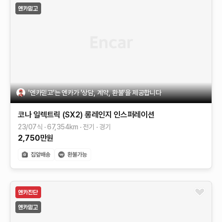
'엔카믿고'는 엔카가 '상담, 계약, 환불'을 제공합니다
코나 일렉트릭 (SX2)
롱레인지
인스퍼레이션
23/07식
67,354
km
전기
경기
2,750
만원