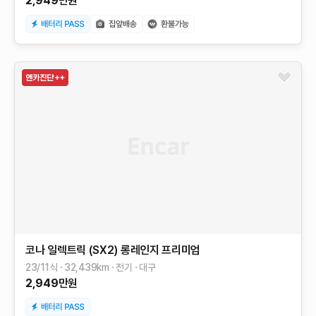
2,949
만원
코나 일렉트릭 (SX2)
롱레인지
프리미엄
23/11식
32,439
km
전기
대구
2,949
만원