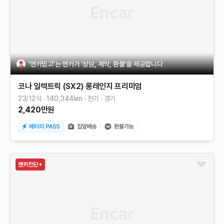
'엔카믿고'는 엔카가 '상담, 계약, 환불'을 제공합니다
코나 일렉트릭 (SX2)
롱레인지
프리미엄
23/12식
140,344
km
전기
경기
2,420
만원