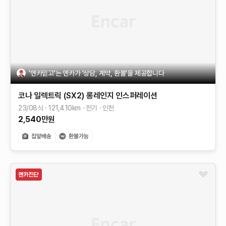
'엔카믿고'는 엔카가 '상담, 계약, 환불'을 제공합니다
코나 일렉트릭 (SX2)
롱레인지
인스퍼레이션
23/08식
121,410
km
전기
인천
2,540
만원