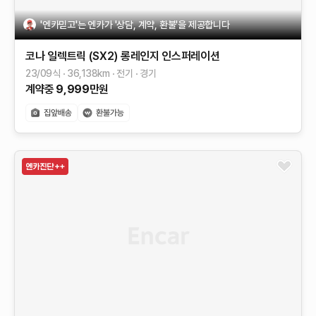
'엔카믿고'는 엔카가 '상담, 계약, 환불'을 제공합니다
코나 일렉트릭 (SX2)
롱레인지
인스퍼레이션
23/09식
36,138
km
전기
경기
계약중
9,999
만원