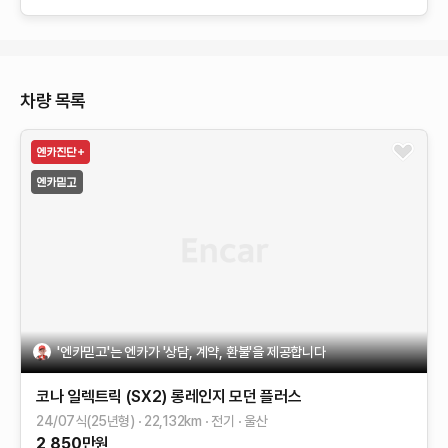
차량 목록
'엔카믿고'는 엔카가 '상담, 계약, 환불'을 제공합니다
코나 일렉트릭 (SX2)
롱레인지
모던 플러스
24/07식(25년형)
22,132
km
전기
울산
2,850
만원