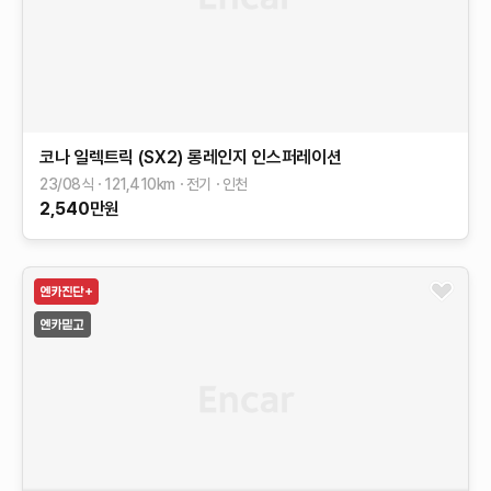
코나 일렉트릭 (SX2)
롱레인지
인스퍼레이션
23/08식
121,410
km
전기
인천
2,540
만원