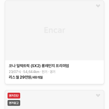
코나 일렉트릭 (SX2)
롱레인지
프리미엄
23/07식
54,644
km
전기
경기
리스
월
29
만원
/48개월