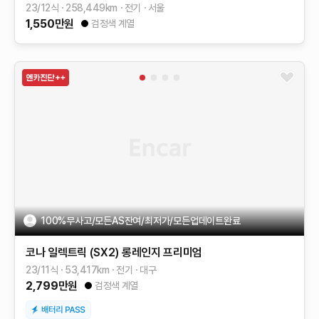
23/12식
258,449
km
전기
서울
1,550
만원
검정색 계열
100%무사고/모든AS잔여/최저가/모든업데이트완료
코나 일렉트릭 (SX2)
롱레인지
프리미엄
23/11식
53,417
km
전기
대구
2,799
만원
검정색 계열