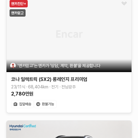
'엔카믿고'는 엔카가 '상담, 계약, 환불'을 제공합니다
코나 일렉트릭 (SX2)
롱레인지
프리미엄
23/11식
68,404
km
전기
전남광주
2,780
만원