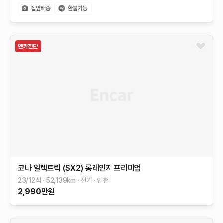
코나 일렉트릭 (SX2)
롱레인지
프리미엄
23/12식
52,139
km
전기
인천
2,990
만원