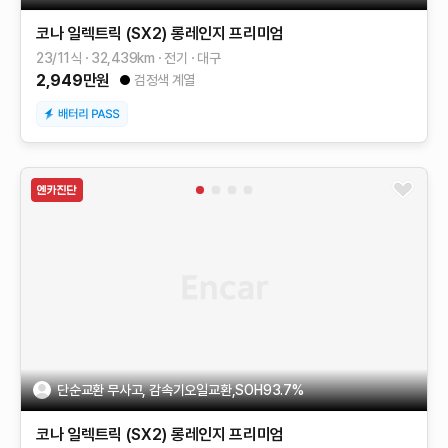
코나 일렉트릭 (SX2)
롱레인지
프리미엄
23/11식
32,439
km
전기
대구
2,949
만원
검정색 계열
단순교환 무사고, 감속기오일교환,SOH93.7%
코나 일렉트릭 (SX2)
롱레인지
프리미엄