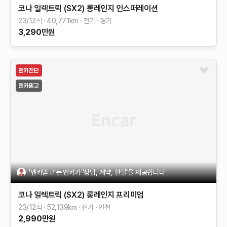
코나 일렉트릭 (SX2)
롱레인지
인스퍼레이션
23/12식
40,771
km
전기
경기
3,290
만원
'엔카믿고'는 엔카가 '상담, 계약, 환불'을 제공합니다
코나 일렉트릭 (SX2)
롱레인지
프리미엄
23/12식
52,139
km
전기
인천
2,990
만원