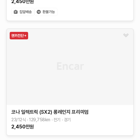
2,450
만원
코나 일렉트릭 (SX2)
롱레인지
프리미엄
23/12식
129,758
km
전기
경기
2,450
만원