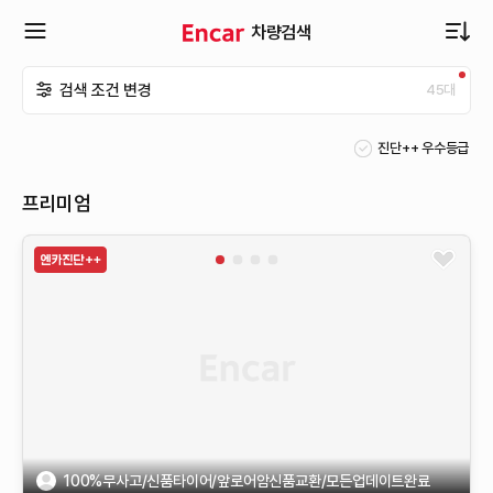
차량검색
확
검색 조건 변경
45
대
장
진단++ 우수등급
메
프리미엄
뉴
열
기
100%무사고/신품타이어/앞로어암신품교환/모든업데이트완료