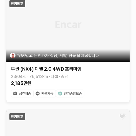
'엔카믿고'는 엔카가 '상담, 계약, 환불'을 제공합니다
투싼 (NX4)
디젤 2.0 4WD
프리미엄
23/04식
76,513
km
디젤
충남
2,185
만원