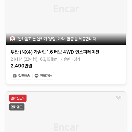
'엔카믿고'는 엔카가 '상담, 계약, 환불'을 제공합니다
투싼 (NX4)
가솔린 1.6 터보 4WD
인스퍼레이션
21/11식(22년형)
63,161
km
가솔린
경기
2,490
만원