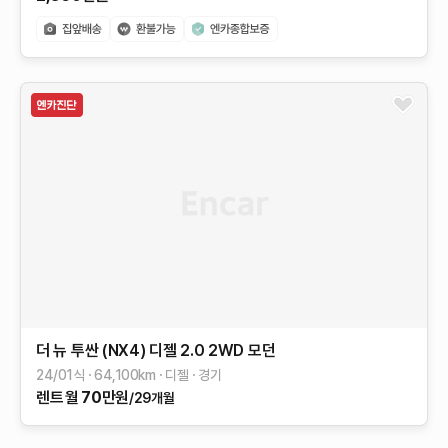
더 뉴 투싼 (NX4)
디젤 2.0 2WD
모던
24/01식
64,100
km
디젤
경기
렌트
월
70
만원
/29개월