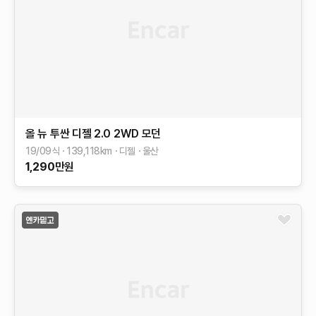
올 뉴 투싼
디젤 2.0 2WD
모던
19/09식
139,118
km
디젤
울산
1,290
만원