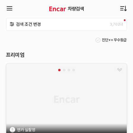
차량검색
확
검색 조건 변경
3,702
대
장
진단++ 우수등급
메
프리미엄
뉴
열
기
엔카 실촬영