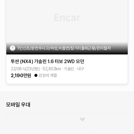
1인신조/완전무사고/여성,비흡연/장거리출퇴근용/관리철저
투싼 (NX4)
가솔린 1.6 터보 2WD
모던
22/08식(23년형)
52,852
km
가솔린
대구
2,190
만원
검정색 계열
모바일 우대