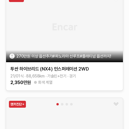
270만원 이상 옵션추가#파노라마 선루프#플래티넘 옵션까지!
투싼 하이브리드 (NX4)
인스퍼레이션 2WD
21/01식
88,658
km
가솔린+전기
경기
2,350
만원
회색 계열