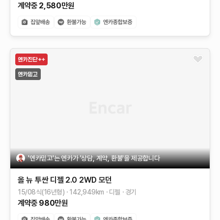
계약중
2,580
만원
'엔카믿고'는 엔카가 '상담, 계약, 환불'을 제공합니다
올 뉴 투싼
디젤 2.0 2WD
모던
15/08식(16년형)
142,949
km
디젤
경기
계약중
980
만원