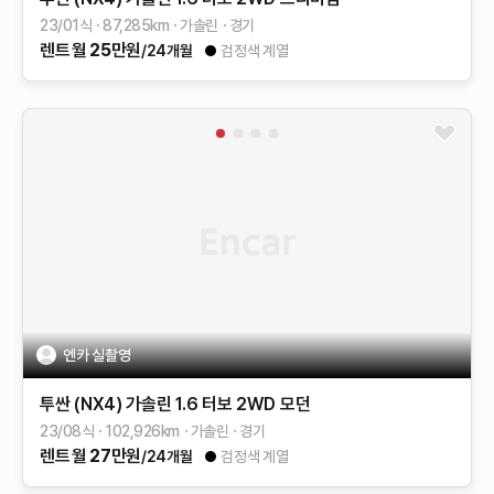
23/01식
87,285
km
가솔린
경기
렌트
월
25
만원
/24개월
검정색 계열
엔카 실촬영
투싼 (NX4)
가솔린 1.6 터보 2WD
모던
23/08식
102,926
km
가솔린
경기
렌트
월
27
만원
/24개월
검정색 계열