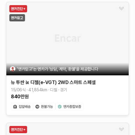
'엔카믿고'는 엔카가 '상담, 계약, 환불'을 제공합니다
뉴 투싼 ix
디젤(e-VGT) 2WD
스마트 스페셜
15/06식
41,854
km
디젤
경기
840
만원