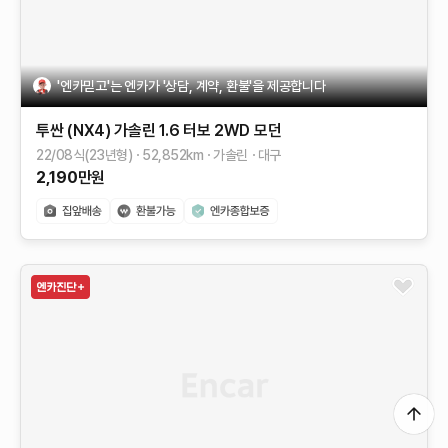
'엔카믿고'는 엔카가 '상담, 계약, 환불'을 제공합니다
투싼 (NX4)
가솔린 1.6 터보 2WD
모던
22/08식(23년형)
52,852
km
가솔린
대구
2,190
만원