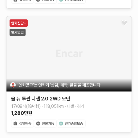
'엔카믿고'는 엔카가 '상담, 계약, 환불'을 제공합니다
올 뉴 투싼
디젤 2.0 2WD
모던
17/09식(18년형)
118,051
km
디젤
경기
1,280
만원