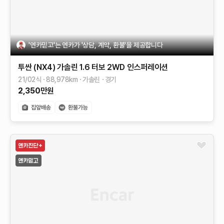
'엔카믿고'는 엔카가 '상담, 계약, 환불'을 제공합니다
투싼 (NX4)
가솔린 1.6 터보 2WD
인스퍼레이션
21/02식
88,978
km
가솔린
경기
2,350
만원