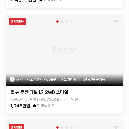
완전무사고/1인신조/정품내비/플라이휠수리완료/보증가능
올 뉴 투싼
디젤 1.7 2WD
스타일
16/05식(17년형)
98,795
km
디젤
인천
1,045
만원
검정색 계열