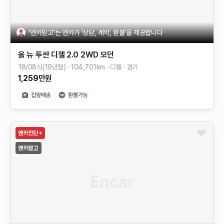
'엔카믿고'는 엔카가 '상담, 계약, 환불'을 제공합니다
올 뉴 투싼
디젤 2.0 2WD
모던
18/08식(19년형)
104,701
km
디젤
경기
1,259
만원