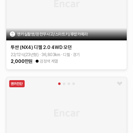
엔카실촬영/완전무사고/스마트키/후방카메라
투싼 (NX4)
디젤 2.0 4WD
모던
22/12식(23년형)
36,803
km
디젤
경기
2,000
만원
검정색 계열