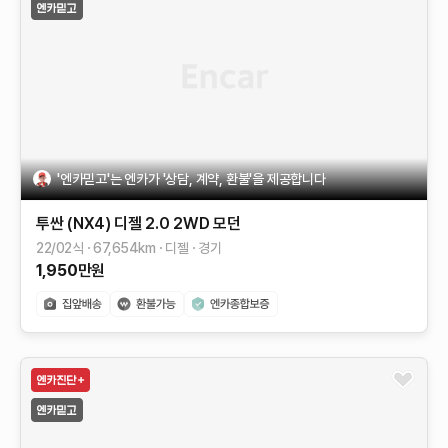
'엔카믿고'는 엔카가 '상담, 계약, 환불'을 제공합니다
투싼 (NX4)
디젤 2.0 2WD
모던
22/02식
67,654
km
디젤
경기
1,950
만원