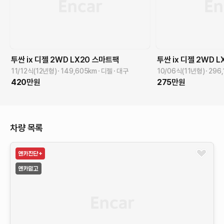
투싼 ix
디젤 2WD LX20
스마트팩
투싼 ix
디젤 2WD L
11/12식(12년형)
149,605
km
디젤
대구
10/06식(11년형)
296,
420
만원
275
만원
차량 목록