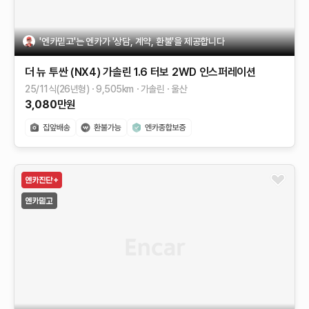
'엔카믿고'는 엔카가 '상담, 계약, 환불'을 제공합니다
더 뉴 투싼 (NX4)
가솔린 1.6 터보 2WD
인스퍼레이션
25/11식(26년형)
9,505
km
가솔린
울산
3,080
만원