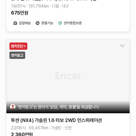
14/01식
161,764
km
디젤
대구
675
만원
'엔카믿고'는 엔카가 '상담, 계약, 환불'을 제공합니다
투싼 (NX4)
가솔린 1.6 터보 2WD
인스퍼레이션
22/06식
59,457
km
가솔린
인천
2,360
만원