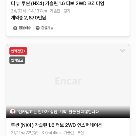
더 뉴 투싼 (NX4)
가솔린 1.6 터보 2WD
프리미엄
24/02식
14,137
km
가솔린
경기
계약중
2,870
만원
'엔카믿고'는 엔카가 '상담, 계약, 환불'을 제공합니다
투싼 (NX4)
가솔린 1.6 터보 2WD
인스퍼레이션
21/11식(22년형)
37,544
km
가솔린
부산