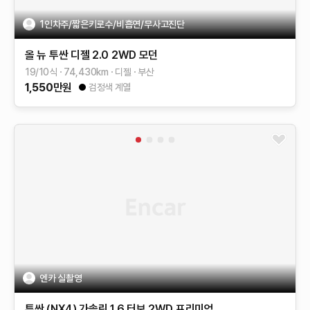
1인차주/짧은키로수/비흡연/무사고진단
올 뉴 투싼
디젤 2.0 2WD
모던
19/10식
74,430
km
디젤
부산
1,550
만원
검정색 계열
엔카 실촬영
투싼 (NX4)
가솔린 1.6 터보 2WD
프리미엄