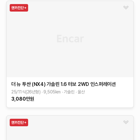
더 뉴 투싼 (NX4)
가솔린 1.6 터보 2WD
인스퍼레이션
25/11식(26년형)
9,505
km
가솔린
울산
3,080
만원