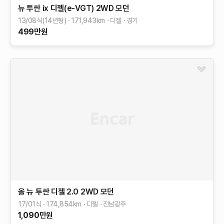
뉴 투싼 ix
디젤(e-VGT) 2WD
모던
13/08식(14년형)
171,943
km
디젤
경기
499
만원
올 뉴 투싼
디젤 2.0 2WD
모던
17/01식
174,854
km
디젤
전남광주
1,090
만원