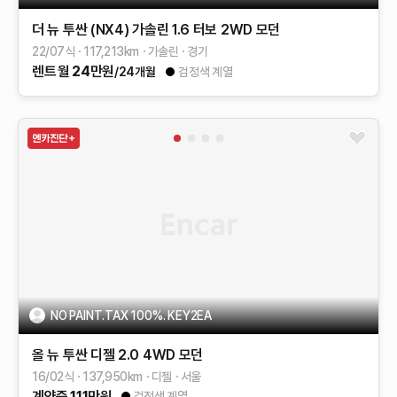
더 뉴 투싼 (NX4)
가솔린 1.6 터보 2WD
모던
22/07식
117,213
km
가솔린
경기
렌트
월
24
만원
/24개월
검정색 계열
NO PAINT.TAX 100%. KEY2EA
올 뉴 투싼
디젤 2.0 4WD
모던
16/02식
137,950
km
디젤
서울
계약중
111
만원
검정색 계열