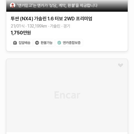
'엔카믿고'는 엔카가 '상담, 계약, 환불'을 제공합니다
투싼 (NX4)
가솔린 1.6 터보 2WD
프리미엄
21/01식
132,199
km
가솔린
경기
1,750
만원