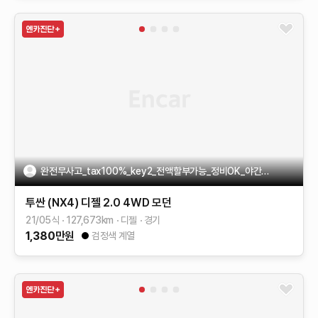
완전무사고_tax100%_key2_전액할부가능_정비OK_야간출고가능
투싼 (NX4)
디젤 2.0 4WD
모던
21/05식
127,673
km
디젤
경기
1,380
만원
검정색 계열