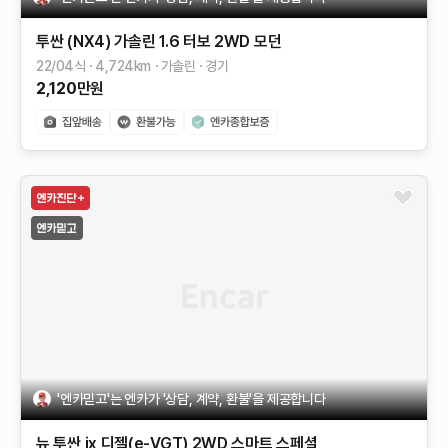
투싼 (NX4)
가솔린 1.6 터보 2WD
모던
22/04식
4,724
km
가솔린
경기
2,120
만원
'엔카믿고'는 엔카가 '상담, 계약, 환불'을 제공합니다
뉴 투싼 ix
디젤(e-VGT) 2WD
스마트 스페셜