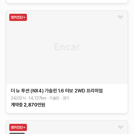
더 뉴 투싼 (NX4)
가솔린 1.6 터보 2WD
프리미엄
24/02식
14,137
km
가솔린
경기
계약중
2,870
만원