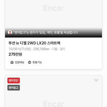
'엔카믿고'는 엔카가 '상담, 계약, 환불'을 제공합니다
투싼 ix
디젤 2WD LX20
스마트팩
10/06식(11년형)
296,168
km
디젤
경기
275
만원