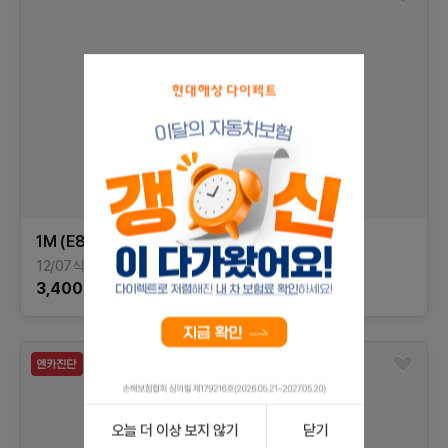
1M (E82)
1M 쿠페
12/07식
219,352
km
가솔린
경기
3,400
만원
오늘 더 이상 보지 않기
닫기