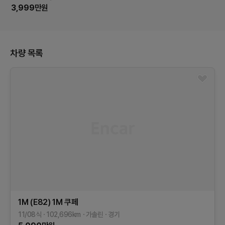
3,999
만원
차량 목록
1M (E82)
1M 쿠페
11/08식
102,696
km
가솔린
경기