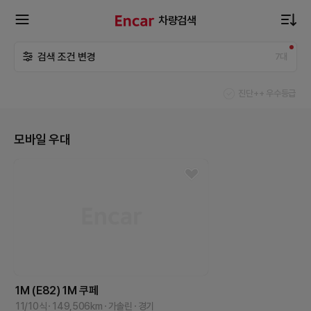
차량검색
확
검색 조건 변경
7
대
장
진단++ 우수등급
메
모바일 우대
뉴
열
기
1M (E82)
1M 쿠페
11/10식
149,506
km
가솔린
경기