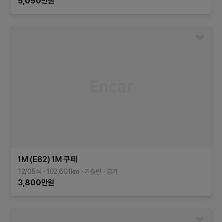
5,090
만원
1M (E82)
1M 쿠페
12/05식
102,601
km
가솔린
경기
3,800
만원