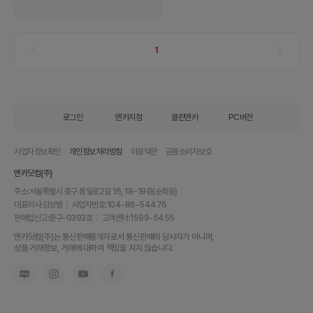
1
로그인
엔카지점
클린엔카
PC버전
사업자정보확인
개인정보처리방침
이용약관
금융소비자보호
엔카닷컴(주)
주소:
서울특별시 중구 통일로2길 16, 18~19층(순화동)
대표이사:
김상범
|
사업자번호:
104-86-54476
판매업신고:
중구-0393호
|
고객센터:
1599-5455
내
엔카닷컴(주)는 통신판매중개자로서 통신판매의 당사자가 아니며,
차
상품·거래정보, 거래에 대하여 책임을 지지 않습니다.
를
최
고
가
에
팔