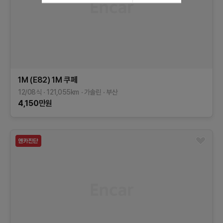
1M (E82)
1M 쿠페
12/08식
121,055
km
가솔린
부산
4,150
만원