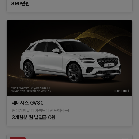
890
만원
sponsored
제네시스 GV80
현대캐피탈 다이렉트카 렌트에서는!
3개월분 월 납입금 0원