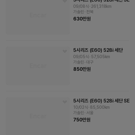
09/08식
261,318
km
가솔린
전북
630
만원
5시리즈 (E60)
528i 세단
09/05식
57,505
km
가솔린
대구
850
만원
5시리즈 (E60)
528i 세단 SE
10/02식
85,500
km
가솔린
서울
750
만원