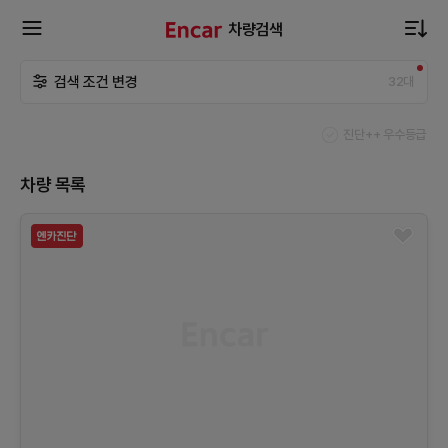
차량검색
확
검색 조건 변경
32
대
장
진단++ 우수등급
메
차량 목록
뉴
열
기