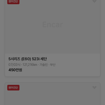
5시리즈 (E60)
523i 세단
07/03식
121,216
km
가솔린
부산
450
만원