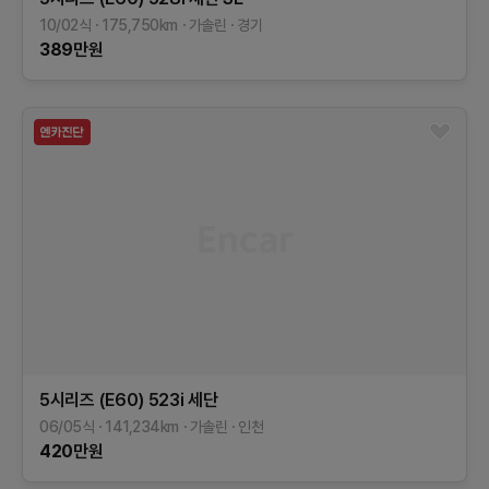
10/02식
175,750
km
가솔린
경기
389
만원
5시리즈 (E60)
523i 세단
06/05식
141,234
km
가솔린
인천
420
만원