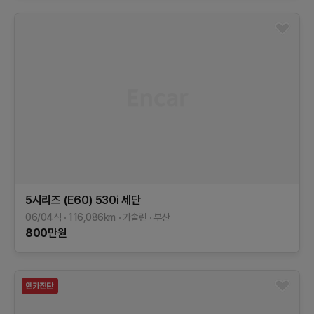
5시리즈 (E60)
530i 세단
06/04식
116,086
km
가솔린
부산
800
만원