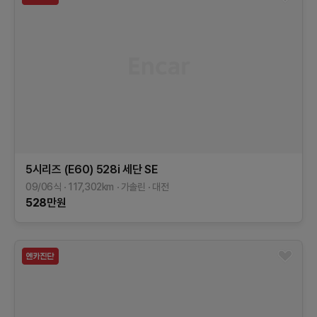
5시리즈 (E60)
528i 세단 SE
09/06식
117,302
km
가솔린
대전
528
만원