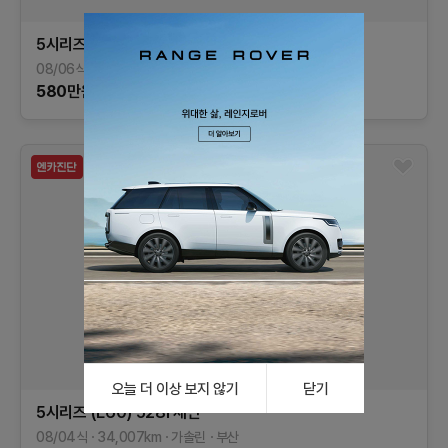
5시리즈 (E60)
520i 세단
08/06식
71,959
km
가솔린
서울
580
만원
오늘 더 이상 보지 않기
닫기
5시리즈 (E60)
528i 세단
08/04식
34,007
km
가솔린
부산