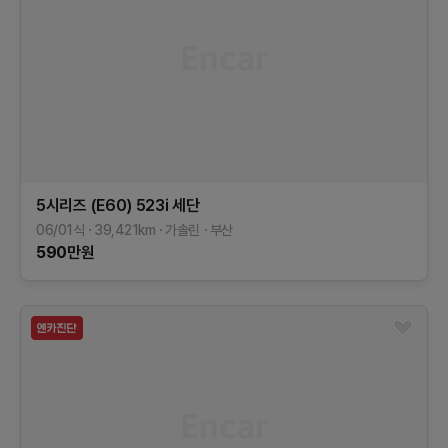
5시리즈 (E60)
523i 세단
06/01식
39,421
km
가솔린
부산
590
만원