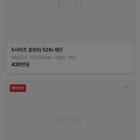
5시리즈 (E60)
528i 세단
08/03식
102,324
km
가솔린
부산
420
만원