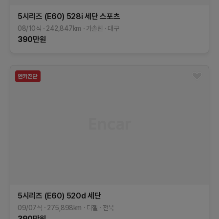
5시리즈 (E60)
528i 세단 스포츠
08/10식
242,847
km
가솔린
대구
390
만원
5시리즈 (E60)
520d 세단
09/07식
275,898
km
디젤
전북
390
만원