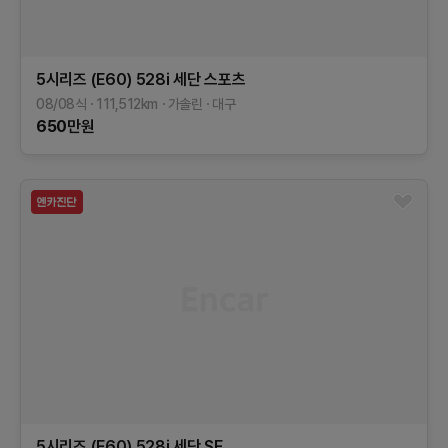
5시리즈 (E60)
528i 세단 스포츠
08/08식
111,512
km
가솔린
대구
650
만원
5시리즈 (E60)
528i 세단 SE