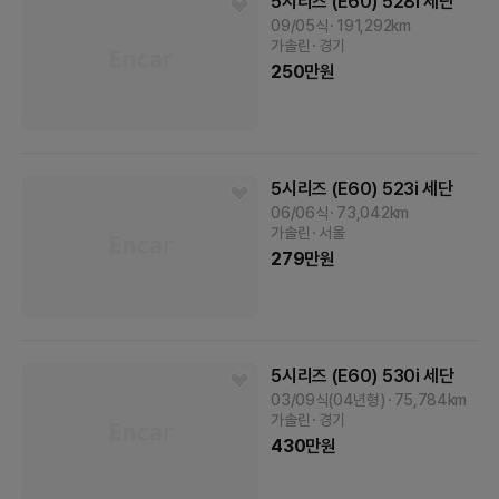
5시리즈 (E60)
528i 세단
09/05식
191,292
km
가솔린
경기
250
만원
5시리즈 (E60)
523i 세단
06/06식
73,042
km
가솔린
서울
279
만원
5시리즈 (E60)
530i 세단
03/09식(04년형)
75,784
km
가솔린
경기
430
만원