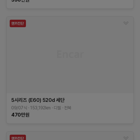
5시리즈 (E60)
520d 세단
09/07식
153,192
km
디젤
전북
470
만원