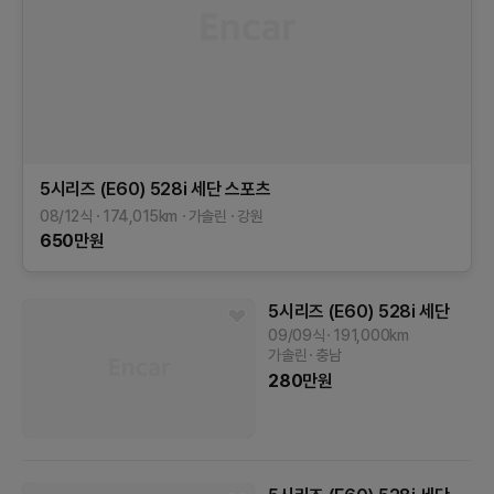
5시리즈 (E60)
528i 세단 스포츠
08/12식
174,015
km
가솔린
강원
650
만원
5시리즈 (E60)
528i 세단
09/09식
191,000
km
가솔린
충남
280
만원