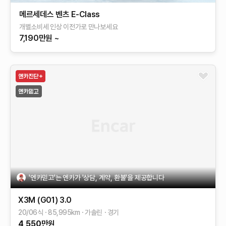
메르세데스 벤츠 E-Class
개별소비세 인상 이전가로 만나보세요
7,190만원 ~
'엔카믿고'는 엔카가 '상담, 계약, 환불'을 제공합니다
X3M (G01)
3.0
20/06식
85,995
km
가솔린
경기
4,550
만원