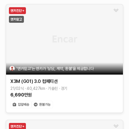
'엔카믿고'는 엔카가 '상담, 계약, 환불'을 제공합니다
X3M (G01)
3.0 컴페티션
21/02식
40,427
km
가솔린
경기
6,690
만원