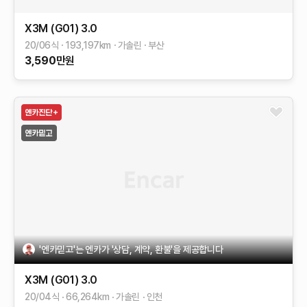
X3M (G01)
3.0
20/06식
193,197
km
가솔린
부산
3,590
만원
'엔카믿고'는 엔카가 '상담, 계약, 환불'을 제공합니다
X3M (G01)
3.0
20/04식
66,264
km
가솔린
인천