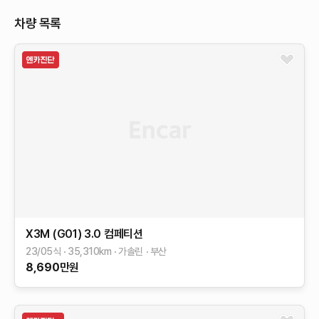
차량 목록
X3M (G01)
3.0 컴페티션
23/05식
35,310
km
가솔린
부산
8,690
만원