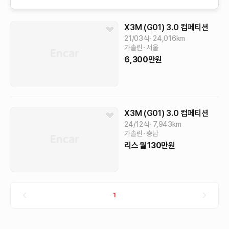
X3M (G01)
3.0 컴페티션
21/03식
24,016
km
가솔린
서울
6,300
만원
X3M (G01)
3.0 컴페티션
24/12식
7,943
km
가솔린
충남
리스
월
130
만원
1