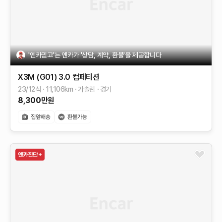
'엔카믿고'는 엔카가 '상담, 계약, 환불'을 제공합니다
X3M (G01)
3.0 컴페티션
23/12식
11,106
km
가솔린
경기
8,300
만원