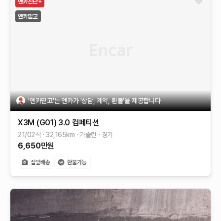
'엔카믿고'는 엔카가 '상담, 계약, 환불'을 제공합니다
X3M (G01)
3.0 컴페티션
21/02식
32,165
km
가솔린
경기
6,650
만원