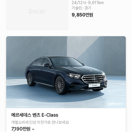
24/12식
9,611
km
가솔린
경기
9,850
만원
sponsored
메르세데스 벤츠 E-Class
개별소비세 인상 이전가로 만나보세요
7,190만원 ~