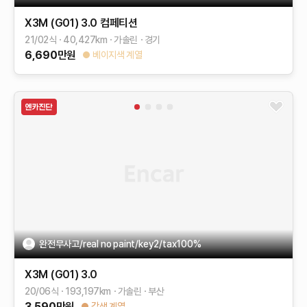
X3M (G01)
3.0 컴페티션
21/02식
40,427
km
가솔린
경기
6,690
만원
베이지색 계열
완전무사고/real no paint/key2/tax100%
X3M (G01)
3.0
20/06식
193,197
km
가솔린
부산
3,590
만원
갈색 계열