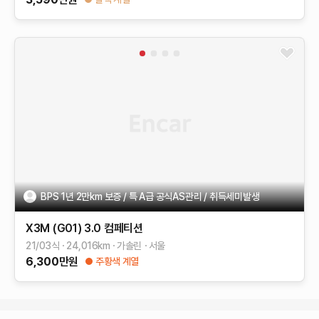
BPS 1년 2만km 보증 / 특 A급 공식AS관리 / 취득세미발생
X3M (G01)
3.0 컴페티션
21/03식
24,016
km
가솔린
서울
6,300
만원
주황색 계열