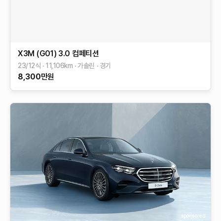
X3M (G01)
3.0 컴페티션
23/12식
11,106
km
가솔린
경기
8,300
만원
sponsored