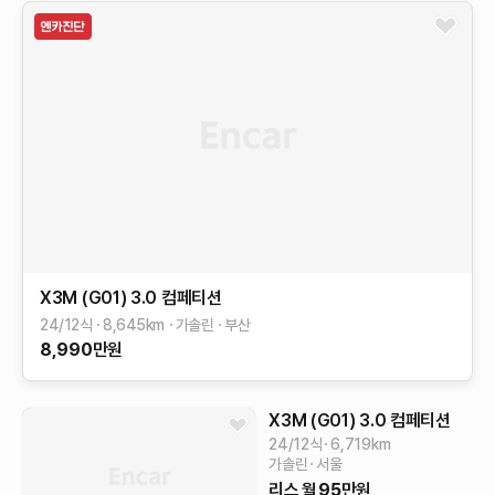
X3M (G01)
3.0 컴페티션
24/12식
8,645
km
가솔린
부산
8,990
만원
X3M (G01)
3.0 컴페티션
24/12식
6,719
km
가솔린
서울
리스
월
95
만원