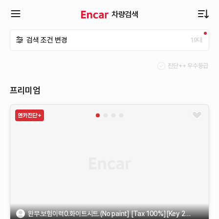
차량검색
확
검색 조건 변경
19
대
장
진단++ 우수등급
메
프리미엄
뉴
열
기
완무.보험이력0.화이트시트.(No paint] [Tax 100%][Key 2ea]