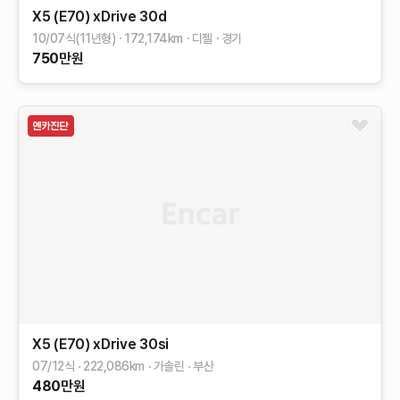
X5 (E70)
xDrive 30d
10/07식(11년형)
172,174
km
디젤
경기
750
만원
X5 (E70)
xDrive 30si
07/12식
222,086
km
가솔린
부산
480
만원