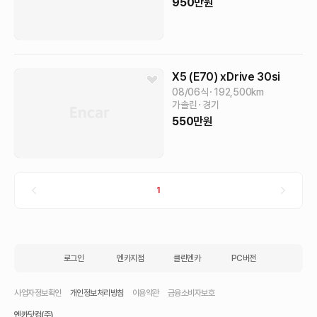
950
만원
X5 (E70)
xDrive 30si
08/06식
192,500
km
가솔린
경기
550
만원
1
로그인
엔카지점
클린엔카
PC버전
사업자정보확인
개인정보처리방침
이용약관
금융소비자보호
엔카닷컴(주)