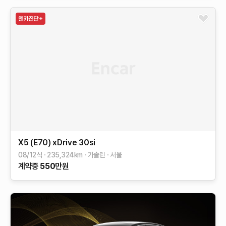
X5 (E70)
xDrive 30si
08/12식
235,324
km
가솔린
서울
계약중
550
만원