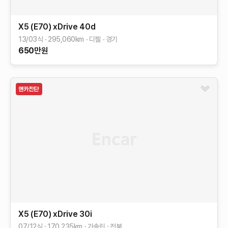
X5 (E70)
xDrive 40d
13/03식
295,060
km
디젤
경기
650
만원
X5 (E70)
xDrive 30i
07/12식
170,235
km
가솔린
전북