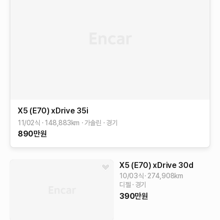
X5 (E70)
xDrive 35i
11/02식
148,883
km
가솔린
경기
890
만원
X5 (E70)
xDrive 30d
10/03식
274,908
km
디젤
경기
390
만원