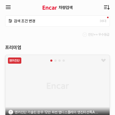
차량검색
확
검색 조건 변경
36
대
장
진단++ 우수등급
메
프리미엄
뉴
열
기
엔카진단 가솔린 완무 12만 파썬 앱디스플레이 엔진미션특A 금연