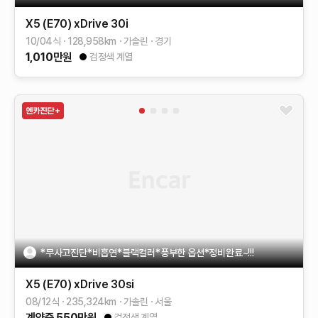
X5 (E70)
xDrive 30i
10/04식
128,958
km
가솔린
경기
1,010
만원
검정색 계열
*무사고진단*비흡연*블랙컬러*풍부한 옵션*정비완료~!!!
X5 (E70)
xDrive 30si
08/12식
235,324
km
가솔린
서울
계약중
550
만원
검정색 계열