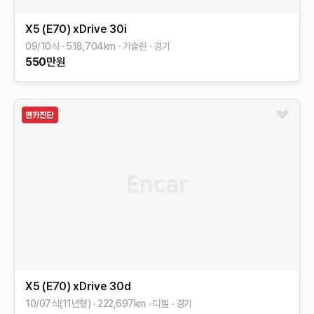
X5 (E70)
xDrive 30i
09/10식
518,704
km
가솔린
경기
550
만원
X5 (E70)
xDrive 30d
10/07식(11년형)
222,697
km
디젤
경기