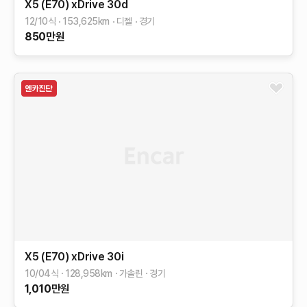
X5 (E70)
xDrive 30d
12/10식
153,625
km
디젤
경기
850
만원
X5 (E70)
xDrive 30i
10/04식
128,958
km
가솔린
경기
1,010
만원