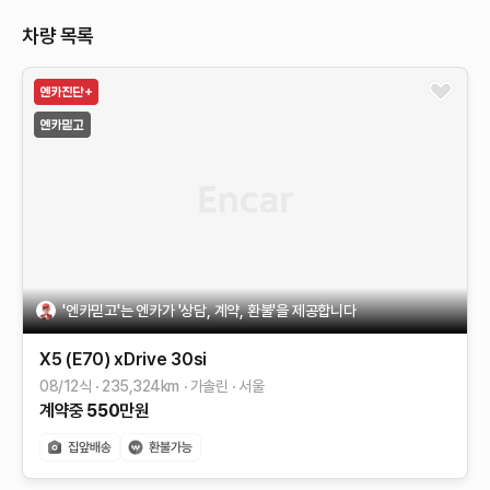
차량 목록
'엔카믿고'는 엔카가 '상담, 계약, 환불'을 제공합니다
X5 (E70)
xDrive 30si
08/12식
235,324
km
가솔린
서울
계약중
550
만원