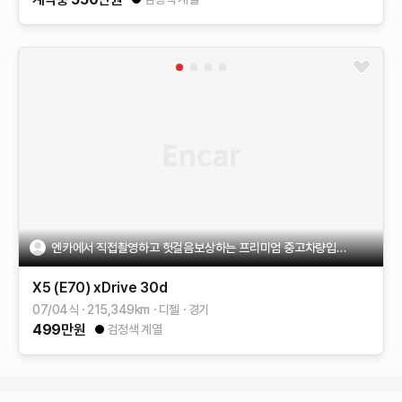
엔카에서 직접촬영하고 헛걸음보상하는 프리미엄 중고차량입니다
X5 (E70)
xDrive 30d
07/04식
215,349
km
디젤
경기
499
만원
검정색 계열