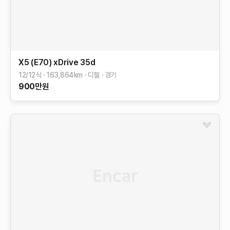
X5 (E70)
xDrive 35d
12/12식
163,864
km
디젤
경기
900
만원