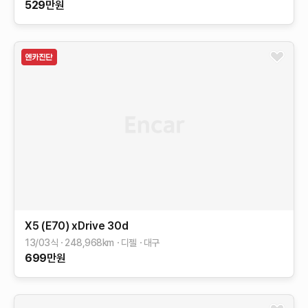
529
만원
X5 (E70)
xDrive 30d
13/03식
248,968
km
디젤
대구
699
만원