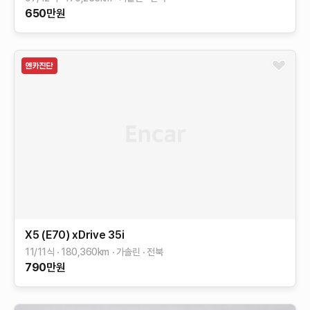
650
만원
X5 (E70)
xDrive 35i
11/11식
180,360
km
가솔린
전북
790
만원