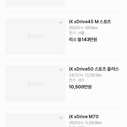
iX
xDrive45 M 스포츠
26/05식
865
km
전기
서울
리스
월
143
만원
iX
xDrive50 스포츠 플러스
24/12식
12,061
km
전기
경기
10,500
만원
iX
xDrive M70
26/03식
5,640
km