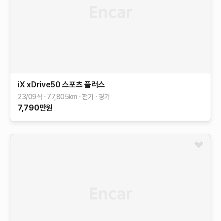
iX
xDrive50 스포츠 플러스
23/09식
77,805
km
전기
경기
7,790
만원