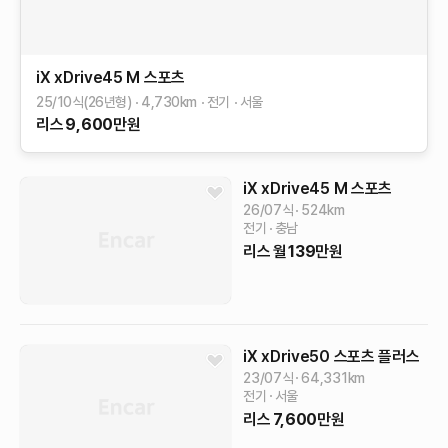
iX
xDrive45 M 스포츠
25/10식(26년형)
4,730
km
전기
서울
리스
9,600
만원
iX
xDrive45 M 스포츠
26/07식
524
km
전기
충남
리스
월
139
만원
iX
xDrive50 스포츠 플러스
23/07식
64,331
km
전기
서울
리스
7,600
만원