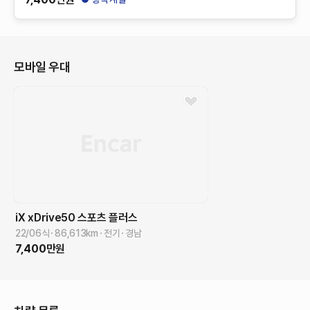
모바일 우대
iX
xDrive50 스포츠 플러스
22/06식
86,613
km
전기
경남
7,400
만원