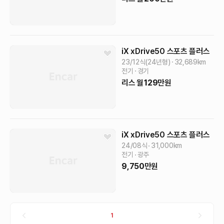
iX
xDrive50 스포츠 플러스
23/12식(24년형)
32,689
km
전기
경기
리스
월
129
만원
iX
xDrive50 스포츠 플러스
24/08식
31,000
km
전기
광주
9,750
만원
1