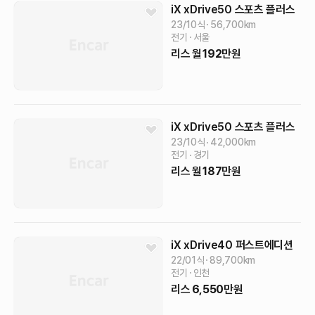
iX
xDrive50 스포츠 플러스
23/10식
56,700
km
전기
서울
리스
월
192
만원
iX
xDrive50 스포츠 플러스
23/10식
42,000
km
전기
경기
리스
월
187
만원
iX
xDrive40 퍼스트에디션
22/01식
89,700
km
전기
인천
리스
6,550
만원