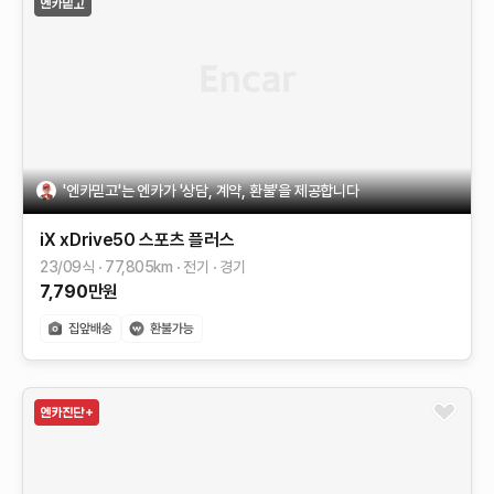
'엔카믿고'는 엔카가 '상담, 계약, 환불'을 제공합니다
iX
xDrive50 스포츠 플러스
23/09식
77,805
km
전기
경기
7,790
만원