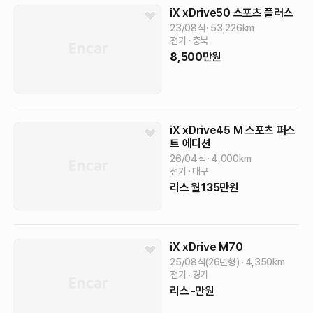
iX
xDrive50 스포츠 플러스
23/08식
53,226
km
전기
충북
8,500
만원
iX
xDrive45 M 스포츠 퍼스
트 에디션
26/04식
4,000
km
전기
대구
리스
월
135
만원
iX
xDrive M70
25/08식(26년형)
4,350
km
전기
경기
리스
-
만원