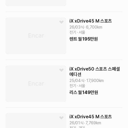
iX
xDrive45 M 스포츠
26/03식
6,700
km
전기
서울
렌트
월
195
만원
iX
xDrive50 스포츠 스페셜
에디션
25/04식
17,900
km
전기
서울
리스
월
149
만원
iX
xDrive45 M 스포츠
26/01식
7,769
km