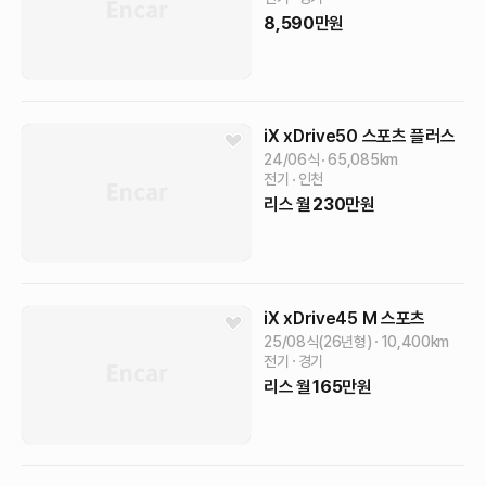
8,590
만원
iX
xDrive50 스포츠 플러스
24/06식
65,085
km
전기
인천
리스
월
230
만원
iX
xDrive45 M 스포츠
25/08식(26년형)
10,400
km
전기
경기
리스
월
165
만원