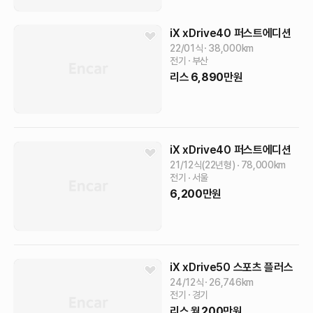
iX
xDrive40 퍼스트에디션
22/01식
38,000
km
전기
부산
리스
6,890
만원
iX
xDrive40 퍼스트에디션
21/12식(22년형)
78,000
km
전기
서울
6,200
만원
iX
xDrive50 스포츠 플러스
24/12식
26,746
km
전기
경기
리스
월
200
만원