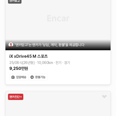
'엔카믿고'는 엔카가 '상담, 계약, 환불'을 제공합니다
iX
xDrive45 M 스포츠
25/08식(26년형)
10,060
km
전기
경기
9,250
만원