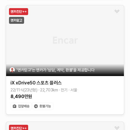
'엔카믿고'는 엔카가 '상담, 계약, 환불'을 제공합니다
iX
xDrive50 스포츠 플러스
22/11식(23년형)
22,703
km
전기
서울
8,490
만원