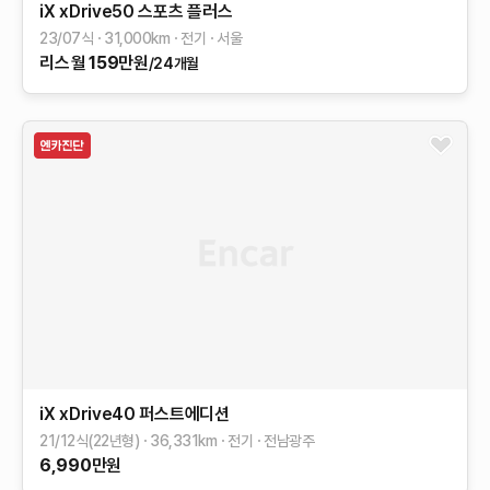
iX
xDrive50 스포츠 플러스
23/07식
31,000
km
전기
서울
리스
월
159
만원
/24개월
iX
xDrive40 퍼스트에디션
21/12식(22년형)
36,331
km
전기
전남광주
6,990
만원