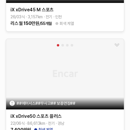
iX
xDrive45 M 스포츠
26/03식
3,157
km
전기
인천
리스
월
150
만원
/55개월
회색 계열
##에어서스##무사고## 보증연장##
iX
xDrive50 스포츠 플러스
22/06식
86,613
km
전기
경남
7,400
만원
청색 계열