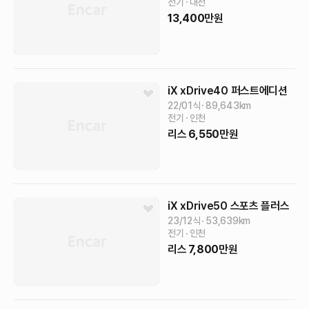
전기
대전
13,400
만원
iX
xDrive40 퍼스트에디션
22/01식
89,643
km
전기
인천
리스
6,550
만원
iX
xDrive50 스포츠 플러스
23/12식
53,639
km
전기
인천
리스
7,800
만원