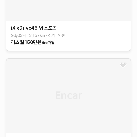
iX
xDrive45 M 스포츠
26/03식
3,157
km
전기
인천
리스
월
150
만원
/55개월