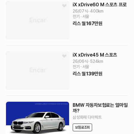
iX
xDrive60 M 스포츠 프로
26/07식
400
km
전기
서울
리스
월
167
만원
iX
xDrive45 M 스포츠
26/06식
524
km
전기
서울
리스
월
139
만원
BMW 자동차보험료는 얼마일
까?
삼성화재 다이렉트
보험료조회