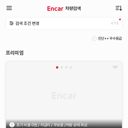
차량검색
확
검색 조건 변경
47
대
장
진단++ 우수등급
메
프리미엄
뉴
열
기
초기 비용 0원 / 저금리 / 무보증 /차량 상태 최상