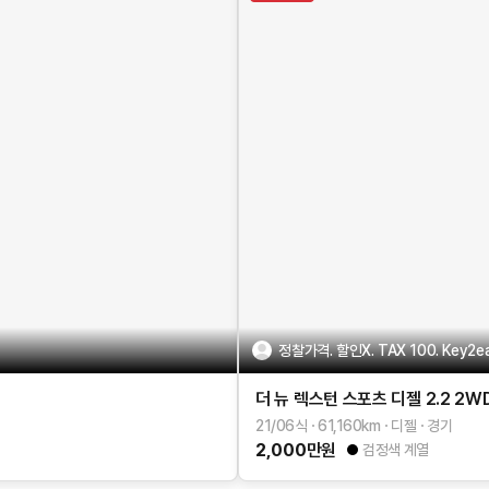
정찰가격. 할인X. TAX 100. Key2e
더 뉴 렉스턴 스포츠
디젤 2.2 2W
21/06식
61,160
km
디젤
경기
2,000
만원
검정색 계열