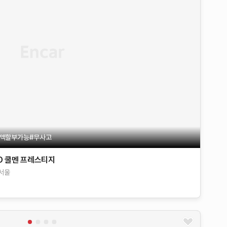
액할부가능#무사고
D
쿨멘 프레스티지
서울