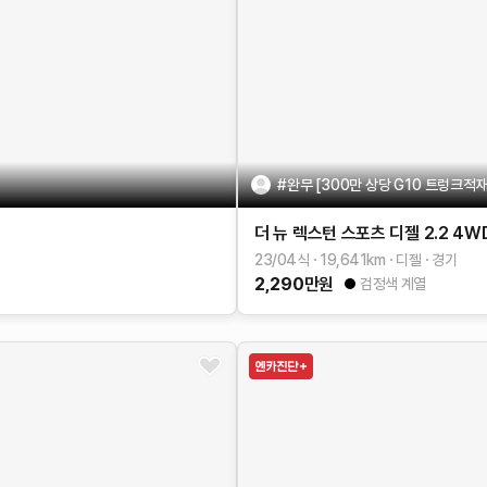
#완무 [300만 상당 G10 트렁크적
더 뉴 렉스턴 스포츠
디젤 2.2 4W
23/04식
19,641
km
디젤
경기
2,290
만원
검정색 계열