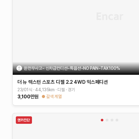
완전무사고~ 신차급컨디션~특옵션~NO PAIN~TAX100%
더 뉴 렉스턴 스포츠
디젤 2.2 4WD
익스페디션
23/01식
44,135
km
디젤
경기
3,100
만원
갈색 계열