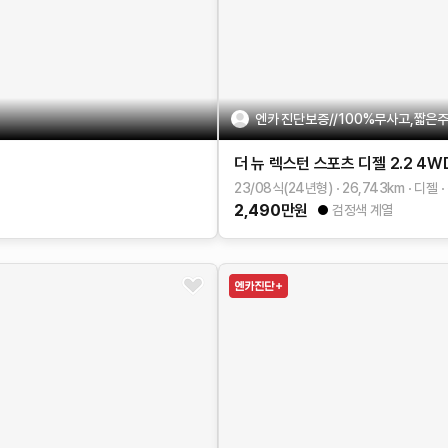
엔카 진단보증//100%무사고,짧은
더 뉴 렉스턴 스포츠
디젤 2.2 4W
23/08식(24년형)
26,743
km
디젤
2,490
만원
검정색 계열