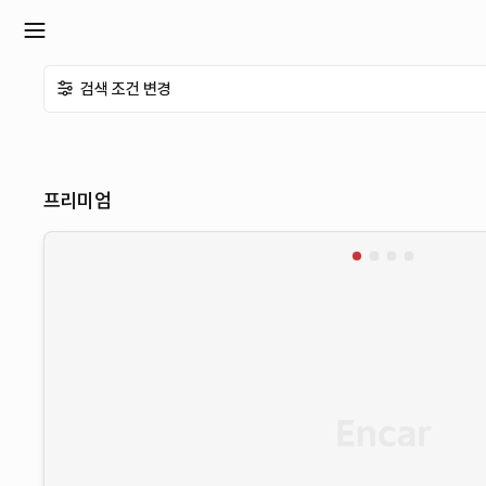
확
검색 조건 변경
장
메
프리미엄
뉴
열
기