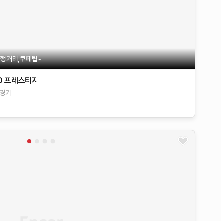
주행거리,쿠페탑~
D
프레스티지
경기