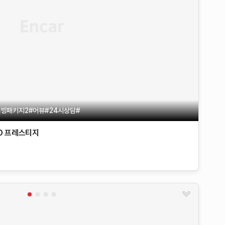
빙패키지2#어뷰#24시상담#
D
프레스티지