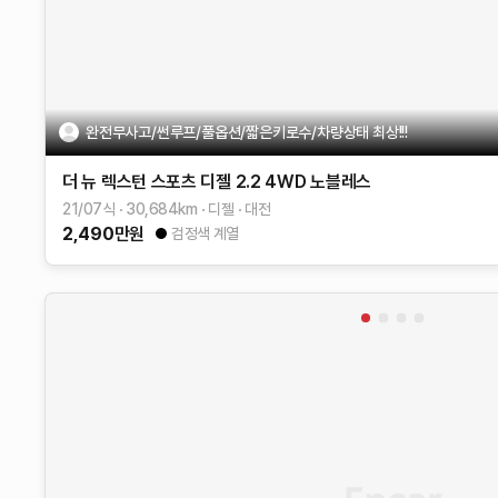
완전무사고/썬루프/풀옵션/짧은키로수/차량상태 최상!!!
더 뉴 렉스턴 스포츠
디젤 2.2 4WD
노블레스
21/07식
30,684
km
디젤
대전
2,490
만원
검정색 계열