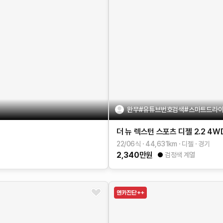
완무#유튜브번호검색#스마트드라이
더 뉴 렉스턴 스포츠
디젤 2.2 4W
22/06식
44,631
km
디젤
경기
2,340
만원
검정색 계열