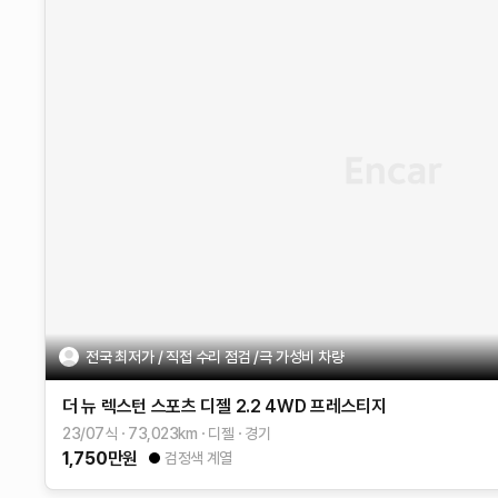
전국 최저가 / 직접 수리 점검 /극 가성비 차량
더 뉴 렉스턴 스포츠
디젤 2.2 4WD
프레스티지
23/07식
73,023
km
디젤
경기
1,750
만원
검정색 계열