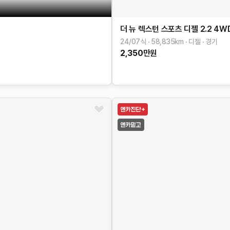
더 뉴 렉스턴 스포츠
디젤 2.2 4W
24/07식
58,835
km
디젤
경기
2,350
만원