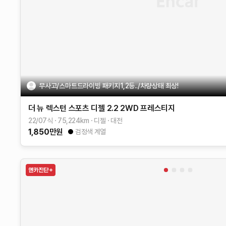
무사고/스마트드라이빙 패키지1,2등../차량상태 최상!
더 뉴 렉스턴 스포츠
디젤 2.2 2WD
프레스티지
22/07식
75,224
km
디젤
대전
1,850
만원
검정색 계열