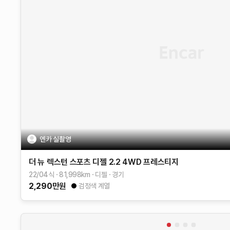
엔카 실촬영
더 뉴 렉스턴 스포츠
디젤 2.2 4WD
프레스티지
22/04식
81,998
km
디젤
경기
2,290
만원
검정색 계열