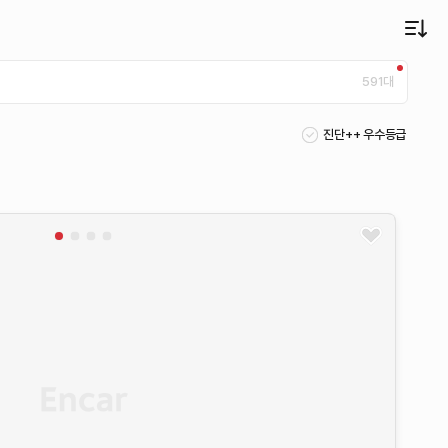
591
대
진단++ 우수등급