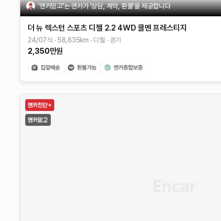
'엔카믿고'는 엔카가 '상담, 계약, 환불'을 제공합니다
더 뉴 렉스턴 스포츠
디젤 2.2 4WD
쿨멘 프레스티지
24/07식
58,835
km
디젤
경기
2,350
만원