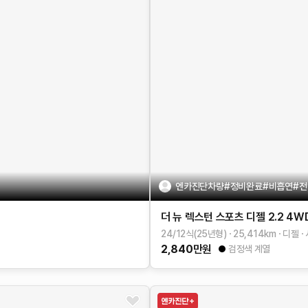
엔카진단차량#정비완료#비흡연#전
더 뉴 렉스턴 스포츠
디젤 2.2 4W
24/12식(25년형)
25,414
km
디젤
2,840
만원
검정색 계열