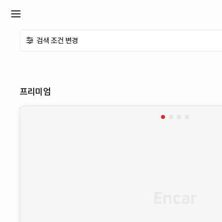
확
검색 조건 변경
장
메
프리미엄
뉴
열
기