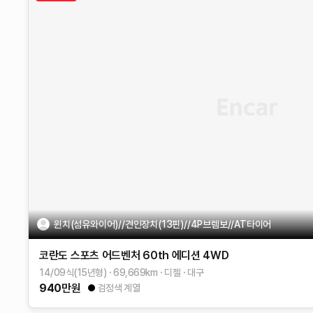
윈치(섬유와이어)//견인장치(13핀)//4P브렘보//AT타이어
코란도 스포츠
어드벤처 60th 에디션 4WD
14/09식(15년형)
69,669
km
디젤
대구
940
만원
검정색 계열