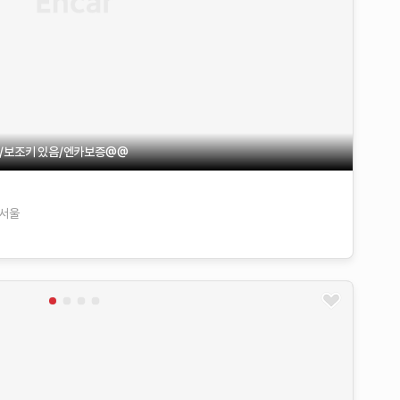
급/보조키 있음/엔카보증@@
서울