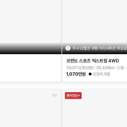
무사고/짧은 주행거리/내외관 최상
코란도 스포츠
익스트림 4WD
15/07식(16년형)
36,456
km
디젤
1,070
만원
검정색 계열