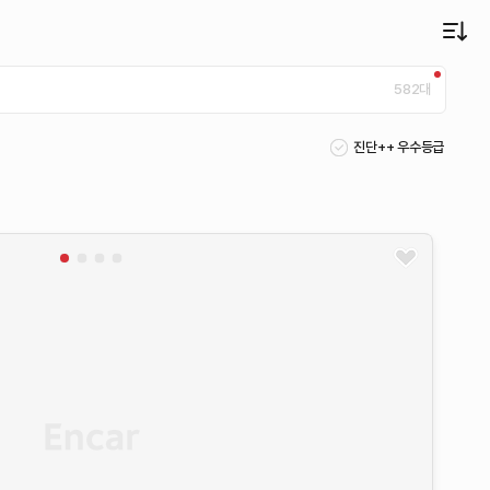
582
대
진단++ 우수등급