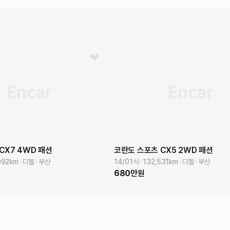
CX7 4WD
패션
코란도 스포츠
CX5 2WD
패션
092
km
디젤
부산
14/01식
132,531
km
디젤
부산
680
만원