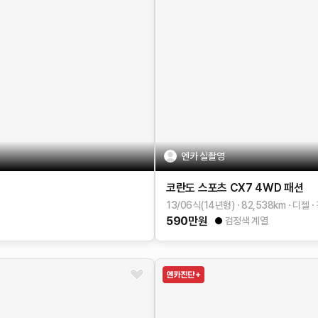
엔카 실촬영
코란도 스포츠
CX7 4WD
패션
13/06식(14년형)
82,538
km
디젤
590
만원
검정색 계열