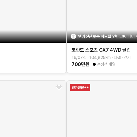
엔카진단보증 하드탑 언더코팅 네비
코란도 스포츠
CX7 4WD
클럽
16/07식
104,825
km
디젤
경기
700
만원
검정색 계열