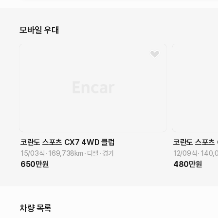
모바일 우대
코란도 스포츠
CX7 4WD
클럽
코란도 스포츠
15/03식
169,738
km
디젤
경기
12/09식
140,
650
만원
480
만원
차량 목록