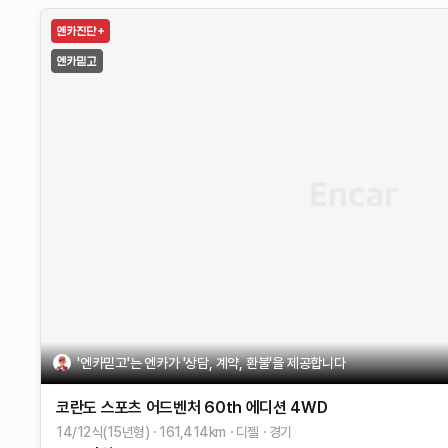
'엔카믿고'는 엔카가 '상담, 계약, 환불'을 제공합니다
코란도 스포츠
어드벤처 60th 에디션 4WD
14/12식(15년형)
161,414
km
디젤
경기