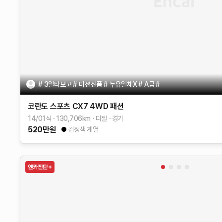
# 3일타보고 # 미션신품 # 누유일체X # A급 #
코란도 스포츠
CX7 4WD
패션
14/01식
130,706
km
디젤
경기
520
만원
검정색 계열