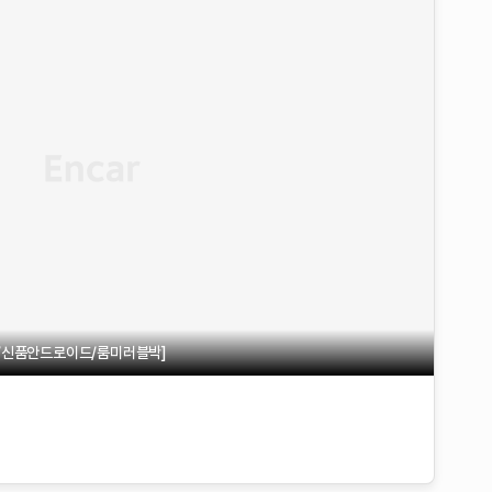
휠/신품안드로이드/룸미러블박]