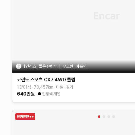
1인신조_ 짧은주행거리_ 무교환_ 비흡연_
코란도 스포츠
CX7 4WD
클럽
13/01식
70,457
km
디젤
경기
640
만원
검정색 계열