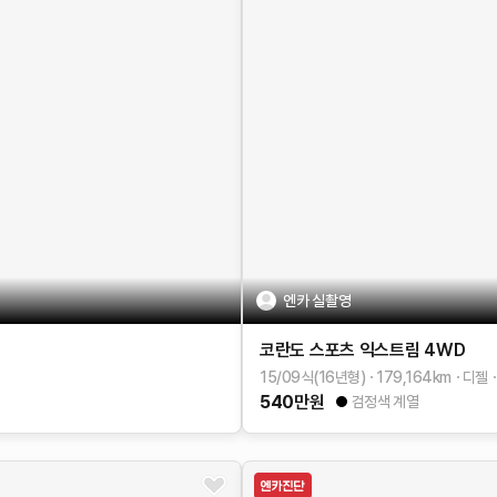
엔카 실촬영
코란도 스포츠
익스트림 4WD
15/09식(16년형)
179,164
km
디젤
540
만원
검정색 계열