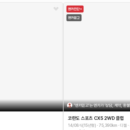
'엔카믿고'는 엔카가 '상담, 계약, 환
코란도 스포츠
CX5 2WD
클럽
14/08식(15년형)
75,390
km
디젤