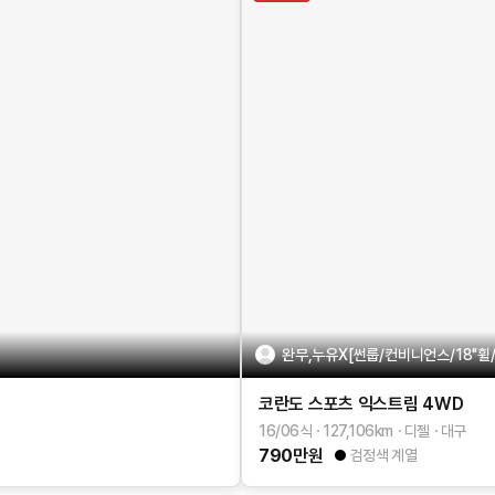
완무,누유X[썬룹/컨비니언스/18"
코란도 스포츠
익스트림 4WD
16/06식
127,106
km
디젤
대구
790
만원
검정색 계열