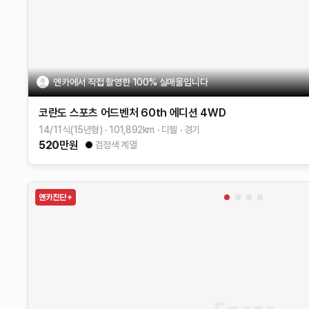
엔카에서 직접 촬영한 100% 실매물입니다
코란도 스포츠
어드벤처 60th 에디션 4WD
14/11식(15년형)
101,892
km
디젤
경기
520
만원
검정색 계열