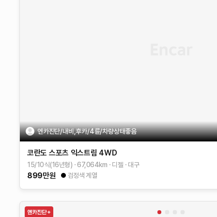
엔카진단/내비,후카/4륜/차량상태좋음
코란도 스포츠
익스트림 4WD
15/10식(16년형)
67,064
km
디젤
대구
899
만원
검정색 계열