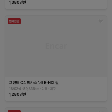
1,380
만원
그랜드 C4 피카소
1.6 B-HDI 필
18/02식
89,836
km
디젤
대구
1,280
만원