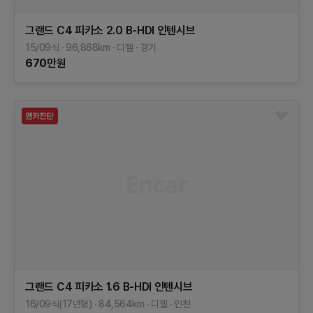
그랜드 C4 피카소
2.0 B-HDI 인텐시브
15/09식
96,868
km
디젤
경기
670
만원
그랜드 C4 피카소
1.6 B-HDI 인텐시브
16/09식(17년형)
84,564
km
디젤
인천