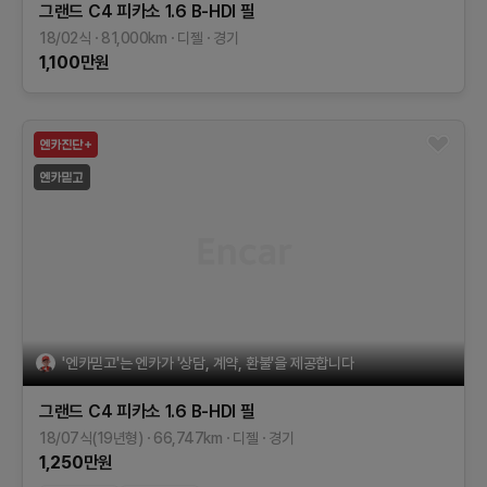
그랜드 C4 피카소
1.6 B-HDI 필
18/02식
81,000
km
디젤
경기
1,100
만원
'엔카믿고'는 엔카가 '상담, 계약, 환불'을 제공합니다
그랜드 C4 피카소
1.6 B-HDI 필
18/07식(19년형)
66,747
km
디젤
경기
1,250
만원