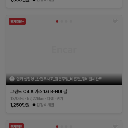
엔카 실촬영 _완전무사고_짧은주행_비흡연_정비일체완료
그랜드 C4 피카소
1.6 B-HDI 필
18/06식
52,226
km
디젤
경기
1,250
만원
검정색 계열