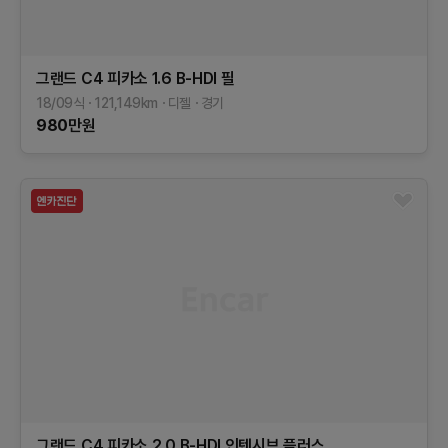
그랜드 C4 피카소
1.6 B-HDI 필
18/09식
121,149
km
디젤
경기
980
만원
그랜드 C4 피카소
2.0 B-HDI 인텐시브 플러스