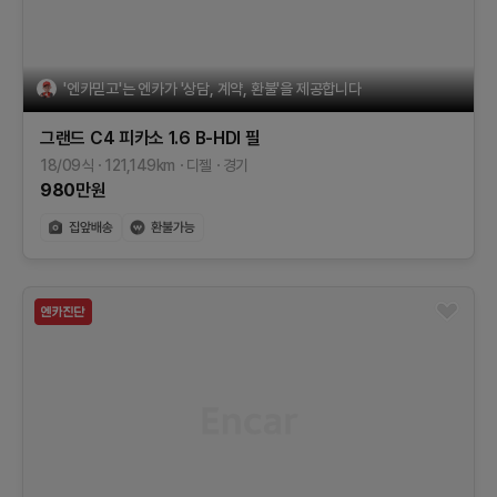
'엔카믿고'는 엔카가 '상담, 계약, 환불'을 제공합니다
그랜드 C4 피카소
1.6 B-HDI 필
18/09식
121,149
km
디젤
경기
980
만원