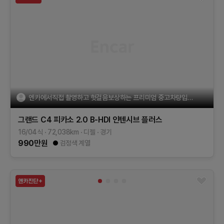
엔카에서직접 촬영하고 헛걸음보상하는 프리미엄 중고차량입니다
그랜드 C4 피카소
2.0 B-HDI 인텐시브 플러스
16/04식
72,038
km
디젤
경기
990
만원
검정색 계열