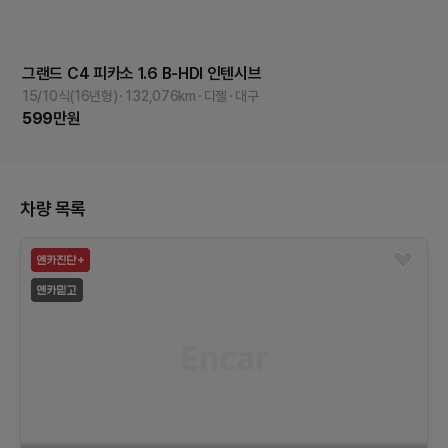
그랜드 C4 피카소
1.6 B-HDI 인텐시브
15/10식(16년형)
132,076
km
디젤
대구
599
만원
차량 목록