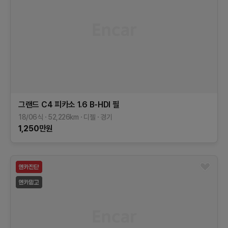
그랜드 C4 피카소
1.6 B-HDI 필
18/06식
52,226
km
디젤
경기
1,250
만원