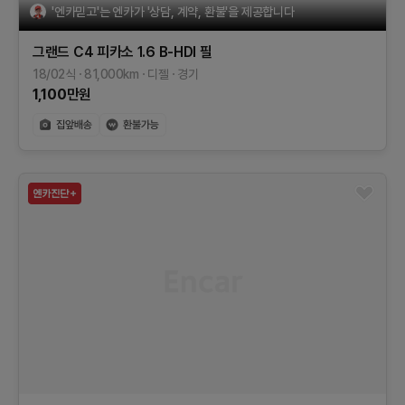
'엔카믿고'는 엔카가 '상담, 계약, 환불'을 제공합니다
그랜드 C4 피카소
1.6 B-HDI 필
18/02식
81,000
km
디젤
경기
1,100
만원