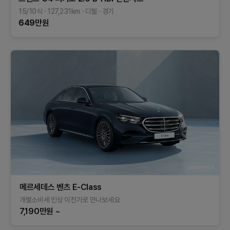
15/10식
127,231
km
디젤
경기
649
만원
sponsored
메르세데스 벤츠 E-Class
개별소비세 인상 이전가로 만나보세요
7,190만원 ~