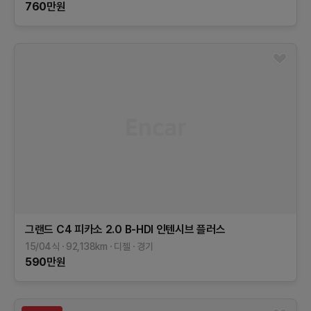
760
만원
그랜드 C4 피카소
2.0 B-HDI 인텐시브 플러스
15/04식
92,138
km
디젤
경기
590
만원