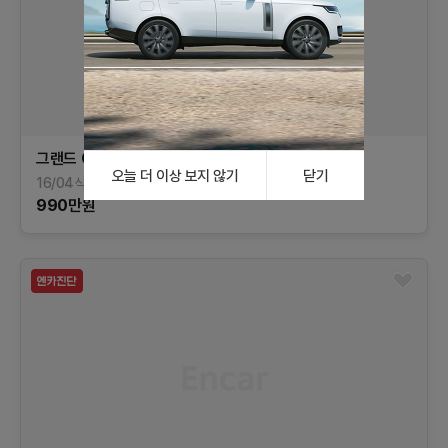
그랜드 C4 피카소
2.0 B-HDI 인텐시브 플러스
오늘 더 이상 보지 않기
닫기
16/04식
72,038
km
디젤
경기
990
만원