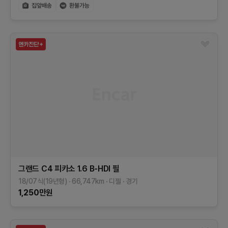
그랜드 C4 피카소
1.6 B-HDI 필
18/07식(19년형)
66,747
km
디젤
경기
1,250
만원