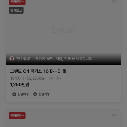
'엔카믿고'는 엔카가 '상담, 계약, 환불'을 제공합니다
그랜드 C4 피카소
1.6 B-HDI 필
18/06식
52,226
km
디젤
경기
1,250
만원