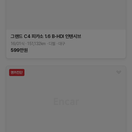
그랜드 C4 피카소
1.6 B-HDI 인텐시브
16/01식
151,132
km
디젤
대구
599
만원