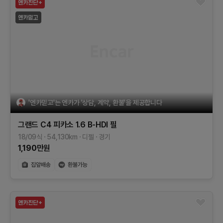
'엔카믿고'는 엔카가 '상담, 계약, 환불'을 제공합니다
그랜드 C4 피카소
1.6 B-HDI 필
18/09식
54,130
km
디젤
경기
1,190
만원