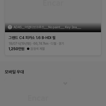
ADAS__어댑티브크루즈___No paint___ Key 2ea___
그랜드 C4 피카소
1.6 B-HDI 필
18/07식(19년형)
66,747
km
디젤
경기
1,250
만원
검정색 계열
모바일 우대