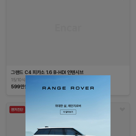
그랜드 C4 피카소
1.6 B-HDI 인텐시브
15/10식(16년형)
132,076
km
디젤
대구
599
만원