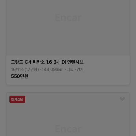
그랜드 C4 피카소
1.6 B-HDI 인텐시브
16/11식(17년형)
144,096
km
디젤
경기
550
만원