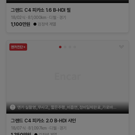
그랜드 C4 피카소
1.6 B-HDI 필
18/02식
81,000
km
디젤
경기
1,100
만원
검정색 계열
엔카 실촬영_무사고_ 짧은주행_비흡연_정비일체완료_가로바장착
그랜드 C4 피카소
2.0 B-HDI 샤인
18/07식
81,097
km
디젤
경기
1,350
만원
검정색 계열