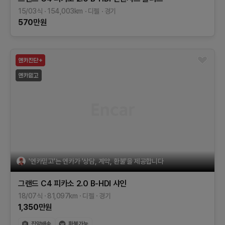
15/03식
154,003
km
디젤
경기
570
만원
'엔카믿고'는 엔카가 '상담, 계약, 환불'을 제공합니다
그랜드 C4 피카소
2.0 B-HDI 샤인
18/07식
81,097
km
디젤
경기
1,350
만원