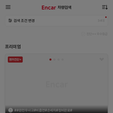
차량검색
확
검색 조건 변경
34
대
장
진단++ 우수등급
메
프리미엄
뉴
열
기
##완전무사고#비흡연#손세차#정비완료#