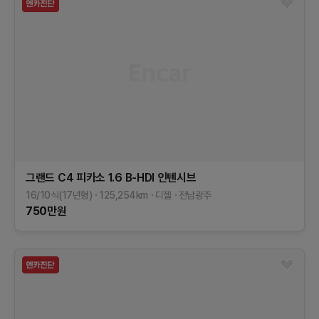
그랜드 C4 피카소
1.6 B-HDI 인텐시브
16/10식(17년형)
125,254
km
디젤
전남광주
750
만원