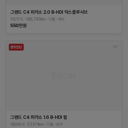
그랜드 C4 피카소
2.0 B-HDI 익스클루시브
15/11식
166,793
km
디젤
부산
550
만원
그랜드 C4 피카소
1.6 B-HDI 필
18/04식
57,511
km
디젤
대구