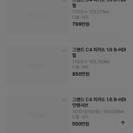
필
17/02식
123,271
km
디젤
대구
799
만원
그랜드 C4 피카소
1.6 B-HDI
필
17/02식
103,782
km
디젤
제주
850
만원
그랜드 C4 피카소
1.6 B-HDI
인텐시브
15/12식(16년형)
150,000
km
디젤
경기
550
만원