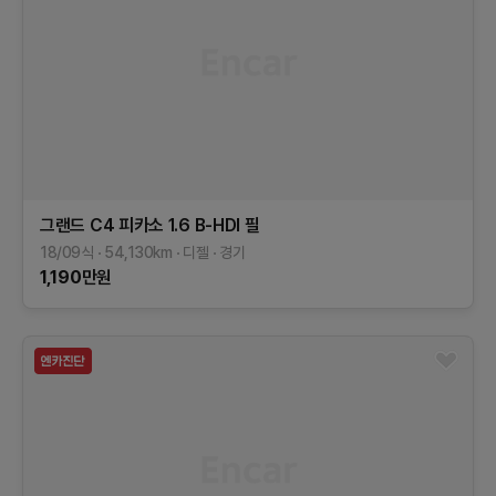
그랜드 C4 피카소
1.6 B-HDI 필
18/09식
54,130
km
디젤
경기
1,190
만원