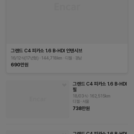
그랜드 C4 피카소
1.6 B-HDI 인텐시브
16/12식(17년형)
144,718
km
디젤
경남
690
만원
그랜드 C4 피카소
1.6 B-HDI
필
18/03식
162,515
km
디젤
서울
738
만원
그랜드 C4 피카소
1.6 B-HDI