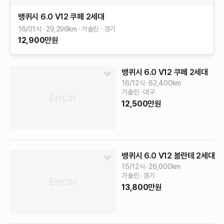
뱅퀴시
6.0 V12 쿠페
2세대
16/01식
29,296
km
가솔린
경기
12,900
만원
뱅퀴시
6.0 V12 쿠페
2세대
16/12식
62,400
km
가솔린
대구
12,500
만원
뱅퀴시
6.0 V12 볼란테
2세대
15/12식
26,000
km
가솔린
경기
13,800
만원