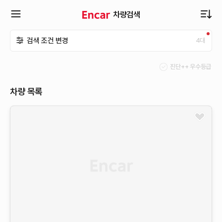
차량검색
확
검색 조건 변경
4
대
장
진단++ 우수등급
메
차량 목록
뉴
열
기