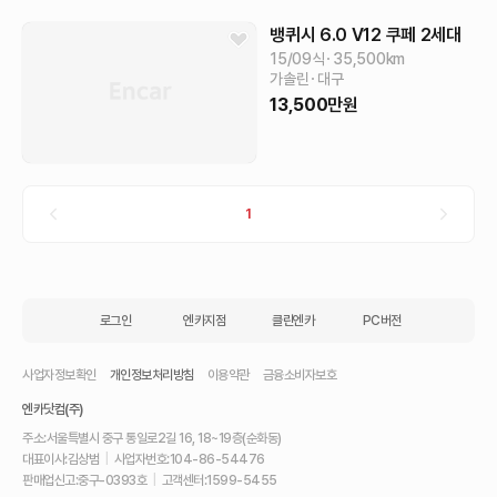
뱅퀴시
6.0 V12 쿠페
2세대
15/09식
35,500
km
가솔린
대구
13,500
만원
1
로그인
엔카지점
클린엔카
PC버전
사업자정보확인
개인정보처리방침
이용약관
금융소비자보호
엔카닷컴(주)
주소:
서울특별시 중구 통일로2길 16, 18~19층(순화동)
대표이사:
김상범
|
사업자번호:
104-86-54476
판매업신고:
중구-0393호
|
고객센터:
1599-5455