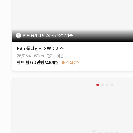
렌트 승계차량 24시간 상담가능
EV5
롱레인지 2WD
어스
26/05식
61
km
전기
서울
렌트
월
60
만원
/46개월
갈색 계열