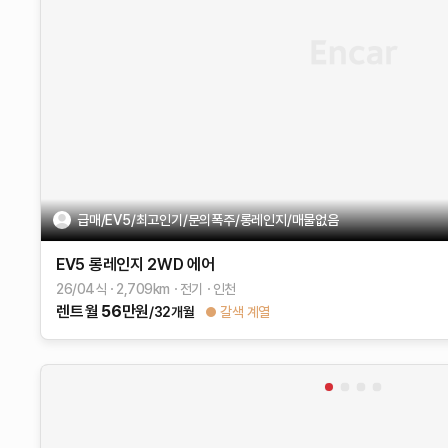
급매/EV5/최고인기/문의폭주/롱레인지/매물없음
EV5
롱레인지 2WD
에어
26/04식
2,709
km
전기
인천
렌트
월
56
만원
/32개월
갈색 계열