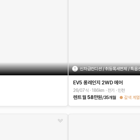
신차급컨디션 / 취등록세면제 / 특옵션 
EV5
롱레인지 2WD
에어
26/07식
186
km
전기
인천
렌트
월
58
만원
/35개월
갈색 계열