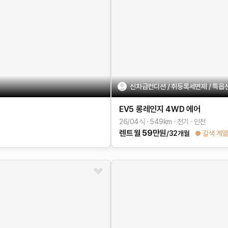
신차급컨디션 / 취등록세면제 / 특옵션 
EV5
롱레인지 4WD
에어
26/04식
549
km
전기
인천
렌트
월
59
만원
/32개월
갈색 계열