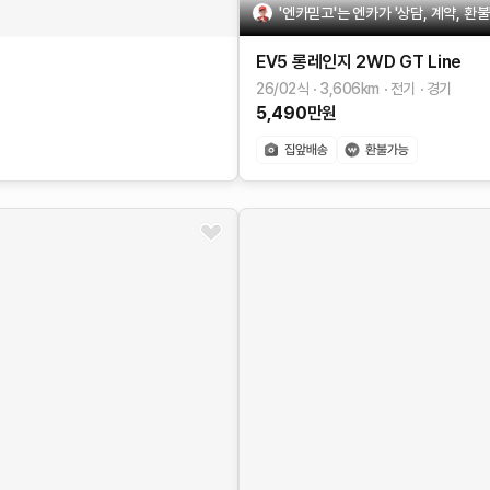
'엔카믿고'는 엔카가 '상담, 계약, 환
EV5
롱레인지 2WD
GT Line
26/02식
3,606
km
전기
경기
5,490
만원