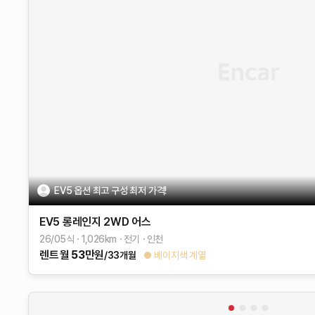
EV5 옵션 최고 구성 최저 가격!
EV5
롱레인지 2WD
어스
26/05식
1,026
km
전기
인천
렌트
월
53
만원
/33개월
베이지색 계열