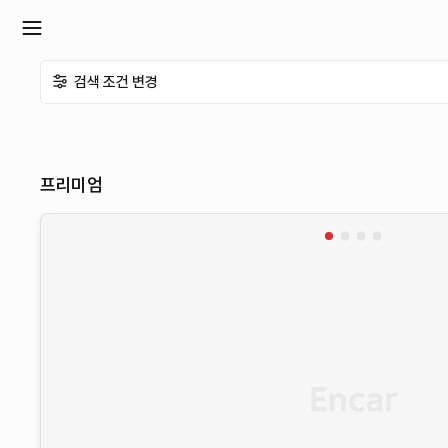
확
검색 조건 변경
장
메
프리미엄
뉴
열
기