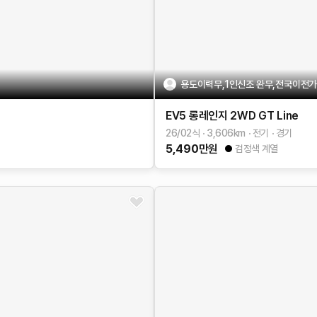
용도이력무,1인신조 완무,전국이전가능
EV5
롱레인지 2WD
GT Line
26/02식
3,606
km
전기
경기
5,490
만원
검정색 계열