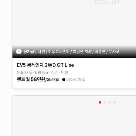
신차급컨디션 / 취등록세면제 / 특옵션 차량 / 비흡연 / 무사고
EV5
롱레인지 2WD
GT Line
26/07식
680
km
전기
인천
렌트
월
58
만원
/35개월
검정색 계열