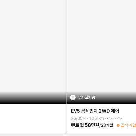
무사고차량
EV5
롱레인지 2WD
에어
26/05식
1,251
km
전기
경기
렌트
월
58
만원
/33개월
갈색 계열