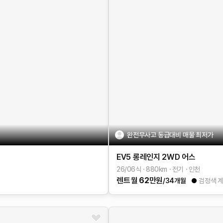
완전무사고 동급대비 매물 최저가
EV5
롱레인지 2WD
어스
26/06식
880
km
전기
인천
렌트
월
62
만원
/34개월
검정색 