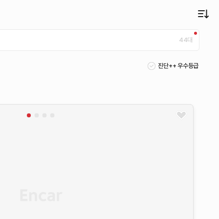
44
대
진단++ 우수등급