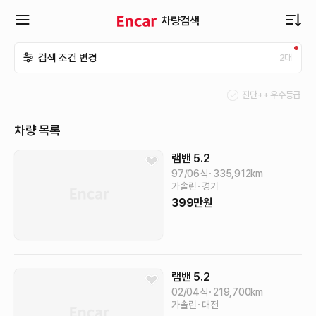
차량검색
확
검색 조건 변경
2
대
장
진단++ 우수등급
메
차량 목록
뉴
램밴
5.2
97/06식
335,912
km
가솔린
경기
열
399
만원
기
램밴
5.2
02/04식
219,700
km
가솔린
대전