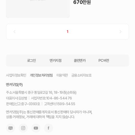
670
만원
1
로그인
엔카지점
클린엔카
PC버전
사업자정보확인
개인정보처리방침
이용약관
금융소비자보호
엔카닷컴(주)
주소:
서울특별시 중구 통일로2길 16, 18~19층(순화동)
대표이사:
김상범
|
사업자번호:
104-86-54476
판매업신고:
중구-0393호
|
고객센터:
1599-5455
내
엔카닷컴(주)는 통신판매중개자로서 통신판매의 당사자가 아니며,
차
상품·거래정보, 거래에 대하여 책임을 지지 않습니다.
를
최
고
가