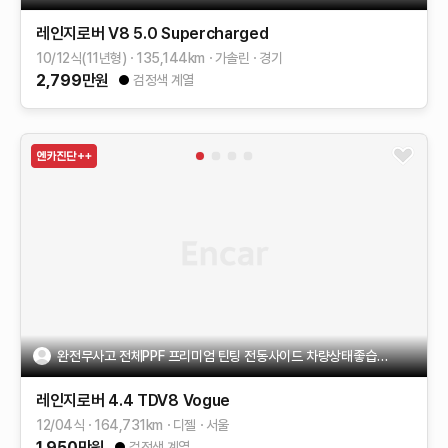
레인지로버
V8 5.0 Supercharged
10/12식(11년형)
135,144
km
가솔린
경기
2,799
만원
검정색 계열
완전무사고 전체PPF 프리미엄 틴팅 전동사이드 차량상태좋습니다
레인지로버
4.4 TDV8 Vogue
12/04식
164,731
km
디젤
서울
1,950
만원
검정색 계열