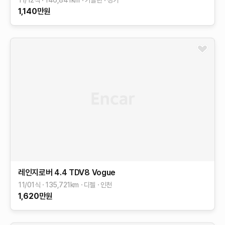
11/12식
146,841
km
가솔린
경기
1,140
만원
레인지로버
4.4 TDV8 Vogue
11/01식
135,721
km
디젤
인천
1,620
만원