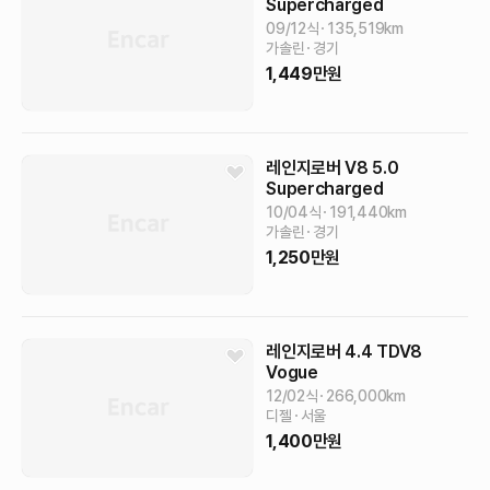
Supercharged
09/12식
135,519
km
가솔린
경기
1,449
만원
레인지로버
V8 5.0
Supercharged
10/04식
191,440
km
가솔린
경기
1,250
만원
레인지로버
4.4 TDV8
Vogue
12/02식
266,000
km
디젤
서울
1,400
만원