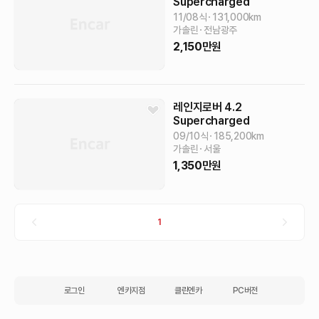
Supercharged
11/08식
131,000
km
가솔린
전남광주
2,150
만원
레인지로버
4.2
Supercharged
09/10식
185,200
km
가솔린
서울
1,350
만원
1
로그인
엔카지점
클린엔카
PC버전