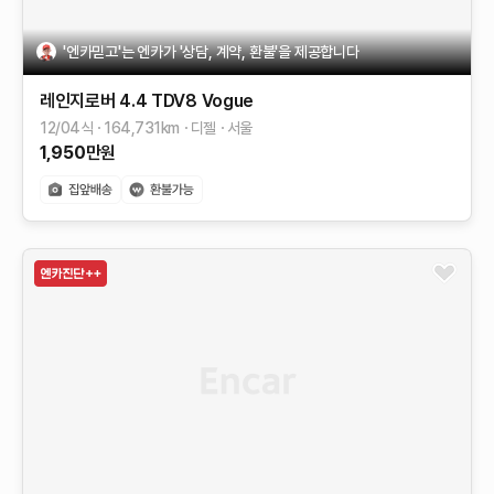
'엔카믿고'는 엔카가 '상담, 계약, 환불'을 제공합니다
레인지로버
4.4 TDV8 Vogue
12/04식
164,731
km
디젤
서울
1,950
만원