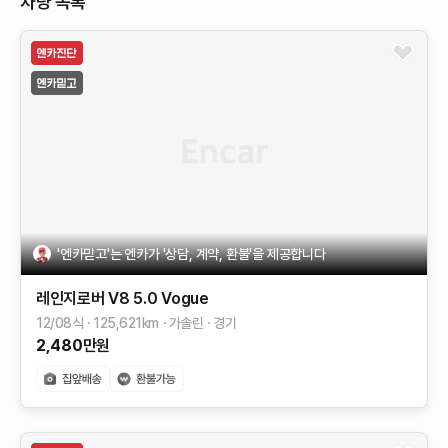
차량 목록
'엔카믿고'는 엔카가 '상담, 계약, 환불'을 제공합니다
레인지로버
V8 5.0 Vogue
12/08식
125,621
km
가솔린
경기
2,480
만원