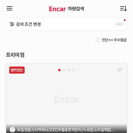
차량검색
확
검색 조건 변경
38
대
장
진단++ 우수등급
메
프리미엄
뉴
열
기
독일정품스타텍튜닝/22인치휠&병적관리/누유잡소리일체없음&완무