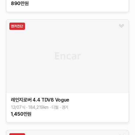
890
만원
레인지로버
4.4 TDV8 Vogue
12/07식
184,219
km
디젤
경기
1,450
만원