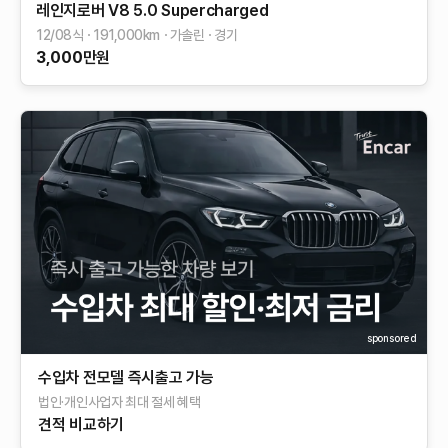
레인지로버
V8 5.0 Supercharged
12/08식
191,000
km
가솔린
경기
3,000
만원
sponsored
수입차 전모델 즉시출고 가능
법인·개인사업자 최대 절세 혜택
견적 비교하기