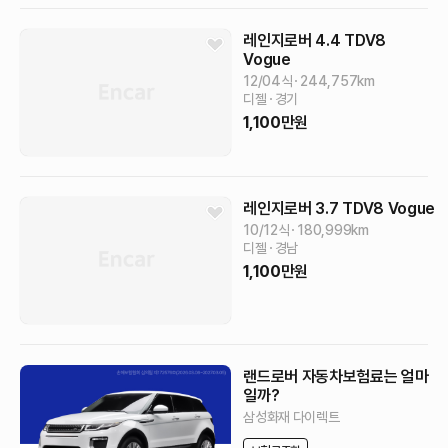
레인지로버
4.4 TDV8
Vogue
12/04식
244,757
km
디젤
경기
1,100
만원
레인지로버
3.7 TDV8 Vogue
10/12식
180,999
km
디젤
경남
1,100
만원
랜드로버 자동차보험료는 얼마
일까?
삼성화재 다이렉트