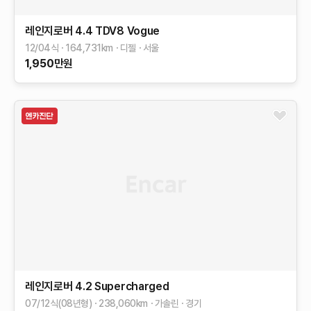
레인지로버
4.4 TDV8 Vogue
12/04식
164,731
km
디젤
서울
1,950
만원
레인지로버
4.2 Supercharged
07/12식(08년형)
238,060
km
가솔린
경기