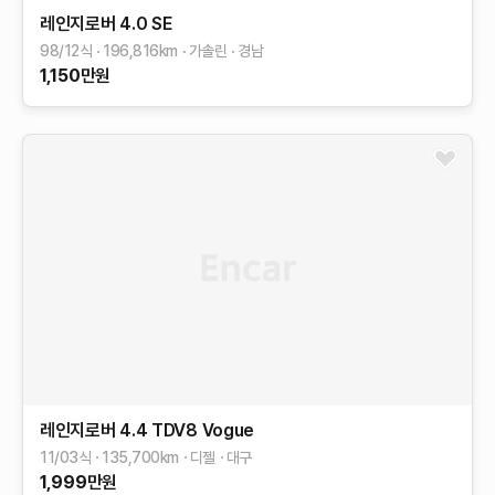
레인지로버
4.0 SE
98/12식
196,816
km
가솔린
경남
1,150
만원
레인지로버
4.4 TDV8 Vogue
11/03식
135,700
km
디젤
대구
1,999
만원