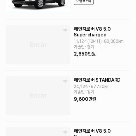
보험료조회
레인지로버
V8 5.0
Supercharged
11/12식(12년형)
80,000
km
가솔린
경기
2,650
만원
레인지로버
STANDARD
24/12식
97,720
km
가솔린
경기
9,600
만원
레인지로버
V8 5.0