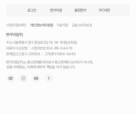
로그인
엔카지점
클린엔카
PC버전
사업자정보확인
개인정보처리방침
이용약관
금융소비자보호
엔카닷컴(주)
주소:
서울특별시 중구 통일로2길 16, 18~19층(순화동)
대표이사:
김상범
|
사업자번호:
104-86-54476
판매업신고:
중구-0393호
|
고객센터:
1599-5455
내
엔카닷컴(주)는 통신판매중개자로서 통신판매의 당사자가 아니며,
차
상품·거래정보, 거래에 대하여 책임을 지지 않습니다.
를
최
고
가
에
팔
고,
믿
고
사
는
가
장
좋