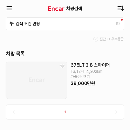
차량검색
확
검색 조건 변경
1
대
장
진단++ 우수등급
메
차량 목록
뉴
675LT
3.8 스파이더
16/12식
4,202
km
가솔린
경기
열
39,000
만원
기
1