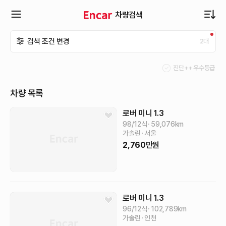
차량검색
확
검색 조건 변경
2
대
장
진단++ 우수등급
메
차량 목록
뉴
로버 미니
1.3
98/12식
59,076
km
가솔린
서울
열
2,760
만원
기
로버 미니
1.3
96/12식
102,789
km
가솔린
인천