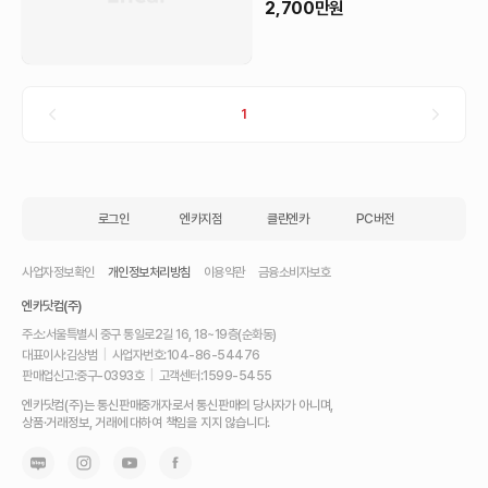
2,700
만원
1
로그인
엔카지점
클린엔카
PC버전
사업자정보확인
개인정보처리방침
이용약관
금융소비자보호
엔카닷컴(주)
주소:
서울특별시 중구 통일로2길 16, 18~19층(순화동)
대표이사:
김상범
|
사업자번호:
104-86-54476
판매업신고:
중구-0393호
|
고객센터:
1599-5455
내
엔카닷컴(주)는 통신판매중개자로서 통신판매의 당사자가 아니며,
차
상품·거래정보, 거래에 대하여 책임을 지지 않습니다.
를
최
고
가